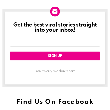
Get the best viral stories straight
Newslett
into your inbox!
Email
address:
Don't worry, we don't spam
Find Us On Facebook