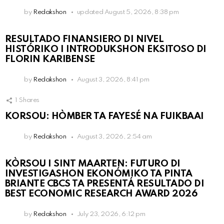
by
Redakshon
updated
August 5, 2026, 8:38 pm
RESULTADO FINANSIERO DI NIVEL
HISTÓRIKO I INTRODUKSHON EKSITOSO DI
FLORIN KARIBENSE
by
Redakshon
August 3, 2026, 8:41 pm
1
Shares
KORSOU: HÒMBER TA FAYESÉ NA FUIKBAAI
by
Redakshon
August 3, 2026, 2:54 am
KÒRSOU I SINT MAARTEN: FUTURO DI
INVESTIGASHON EKONÓMIKO TA PINTA
BRIANTE CBCS TA PRESENTÁ RESULTADO DI
BEST ECONOMIC RESEARCH AWARD 2026
by
Redakshon
July 23, 2026, 6:12 pm