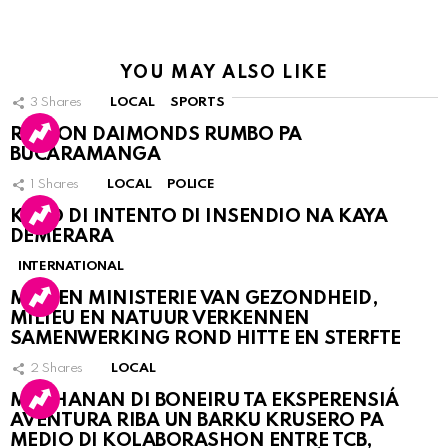
YOU MAY ALSO LIKE
3
Shares
LOCAL
SPORTS
RINCON DAIMONDS RUMBO PA
BUCARAMANGA
1
Shares
LOCAL
POLICE
KASO DI INTENTO DI INSENDIO NA KAYA
DEMERARA
INTERNATIONAL
MDC EN MINISTERIE VAN GEZONDHEID,
MILIEU EN NATUUR VERKENNEN
SAMENWERKING ROND HITTE EN STERFTE
2
Shares
LOCAL
MUCHANAN DI BONEIRU TA EKSPERENSIÁ
AVENTURA RIBA UN BARKU KRUSERO PA
MEDIO DI KOLABORASHON ENTRE TCB,