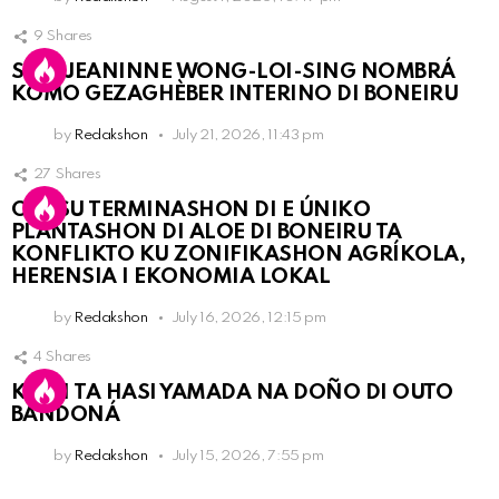
9
Shares
SRA. JEANINNE WONG-LOI-SING NOMBRÁ
KOMO GEZAGHÈBER INTERINO DI BONEIRU
by
Redakshon
July 21, 2026, 11:43 pm
27
Shares
OLB SU TERMINASHON DI E ÚNIKO
PLANTASHON DI ALOE DI BONEIRU TA
KONFLIKTO KU ZONIFIKASHON AGRÍKOLA,
HERENSIA I EKONOMIA LOKAL
by
Redakshon
July 16, 2026, 12:15 pm
4
Shares
KPCN TA HASI YAMADA NA DOÑO DI OUTO
BANDONÁ
by
Redakshon
July 15, 2026, 7:55 pm