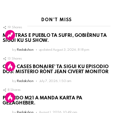
DON'T MISS
19
Shares
MIENTRAS E PUEBLO TA SUFRI, GOBIÈRNU TA
SIGUI KU SU SHOW.
by
Redakshon
updated
August 3, 2026, 8:18 pm
13
Shares
COLD CASES BONAIRE’ TA SIGUI KU EPISODIO
DOS: MISTERIO RÒNT JEAN CIVERT MONITOR
by
Redakshon
July 7, 2026, 1:50 am
8
Shares
PARTIDO M21 A MANDA KARTA PA
GEZAGHEBER.
by
Redakshon
August 1, 2026, 10:49 pm