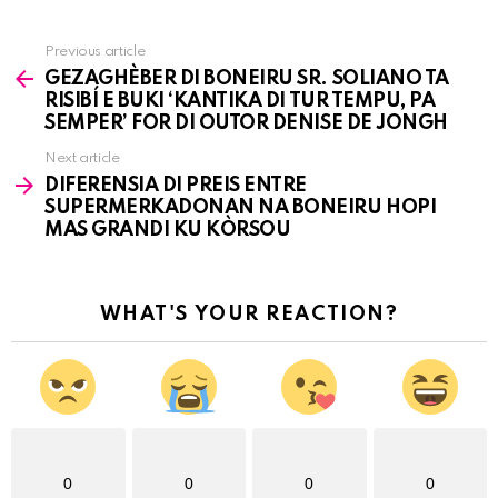
Previous article
See
GEZAGHÈBER DI BONEIRU SR. SOLIANO TA
more
RISIBÍ E BUKI ‘KANTIKA DI TUR TEMPU, PA
SEMPER’ FOR DI OUTOR DENISE DE JONGH
Next article
DIFERENSIA DI PREIS ENTRE
SUPERMERKADONAN NA BONEIRU HOPI
MAS GRANDI KU KÒRSOU
WHAT'S YOUR REACTION?
0
0
0
0