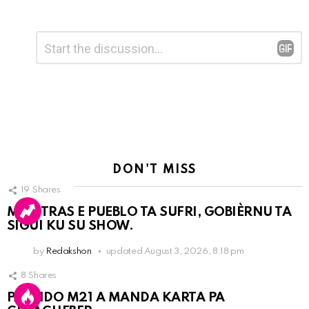
Leave
Comment
*
a
Reply
DON'T MISS
19
Shares
MIENTRAS E PUEBLO TA SUFRI, GOBIÈRNU TA
SIGUI KU SU SHOW.
by
Redakshon
updated
August 3, 2026, 8:18 pm
8
Shares
PARTIDO M21 A MANDA KARTA PA