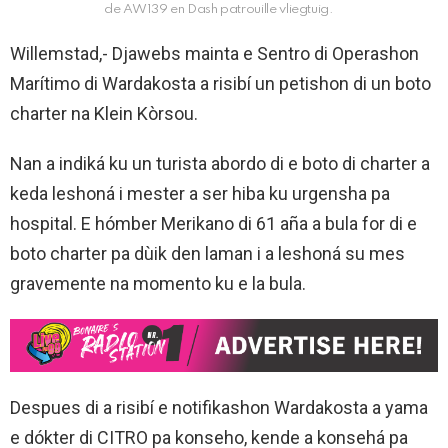
de AW139 en Dash patrouille vliegtuig.
Willemstad,- Djawebs mainta e Sentro di Operashon
Marítimo di Wardakosta a risibí un petishon di un boto
charter na Klein Kòrsou.
Nan a indiká ku un turista abordo di e boto di charter a
keda leshoná i mester a ser hiba ku urgensha pa
hospital. E hómber Merikano di 61 aña a bula for di e
boto charter pa dùik den laman i a leshoná su mes
gravemente na momento ku e la bula.
Despues di a risibí e notifikashon Wardakosta a yama
e dókter di CITRO pa konseho, kende a konsehá pa