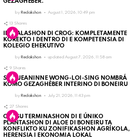
GEZAGHEBER.
by
Redakshon
August 1, 2026, 10:49 pm
13
Shares
INSTALASHON DI CROG: KOMPLETAMENTE
KOREKTO I DENTRO DI E KOMPETENSIA DI
KOLEGIO EHEKUTIVO
by
Redakshon
updated
August 7, 2026, 11:58 am
9
Shares
SRA. JEANINNE WONG-LOI-SING NOMBRÁ
KOMO GEZAGHÈBER INTERINO DI BONEIRU
by
Redakshon
July 21, 2026, 11:43 pm
27
Shares
OLB SU TERMINASHON DI E ÚNIKO
PLANTASHON DI ALOE DI BONEIRU TA
KONFLIKTO KU ZONIFIKASHON AGRÍKOLA,
HERENSIA I EKONOMIA LOKAL