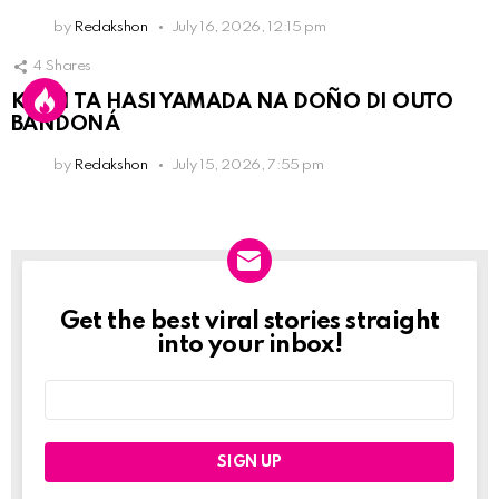
by
Redakshon
July 16, 2026, 12:15 pm
4
Shares
KPCN TA HASI YAMADA NA DOÑO DI OUTO
BANDONÁ
by
Redakshon
July 15, 2026, 7:55 pm
Get the best viral stories straight
Newslett
into your inbox!
Email
address: