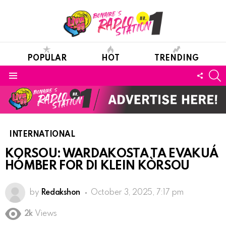
POPULAR
HOT
TRENDING
S
FOLL
Menu
US
INTERNATIONAL
KORSOU: WARDAKOSTA TA EVAKUÁ
HÓMBER FOR DI KLEIN KÒRSOU
by
Redakshon
October 3, 2025, 7:17 pm
2k
Views