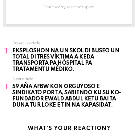
Don't worry, we don't spam
Previous article
See
EKSPLOSHON NA UN SKOL DI BUSEO UN
more
TOTAL DI TRES VÍKTIMA A KEDA
TRANSPORTA PA HÒSPITAL PA
TRATAMENTU MÉDIKO.
Next article
59 AÑA AFBW KON ORGUYOSO E
SINDIKATO POR TA, SABIENDO KU SU KO-
FUNDADOR EWALD ABDUL KETU BAI TA
DUNA TUR LOKE E TIN NA KAPASIDAT.
WHAT'S YOUR REACTION?