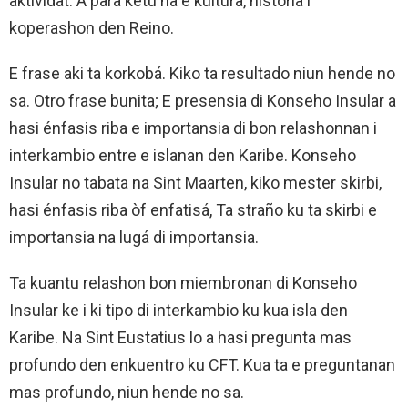
aktividat. A para ketu na e kultura, historia i
koperashon den Reino.
E frase aki ta korkobá. Kiko ta resultado niun hende no
sa. Otro frase bunita; E presensia di Konseho Insular a
hasi énfasis riba e importansia di bon relashonnan i
interkambio entre e islanan den Karibe. Konseho
Insular no tabata na Sint Maarten, kiko mester skirbi,
hasi énfasis riba òf enfatisá, Ta straño ku ta skirbi e
importansia na lugá di importansia.
Ta kuantu relashon bon miembronan di Konseho
Insular ke i ki tipo di interkambio ku kua isla den
Karibe. Na Sint Eustatius lo a hasi pregunta mas
profundo den enkuentro ku CFT. Kua ta e preguntanan
mas profundo, niun hende no sa.