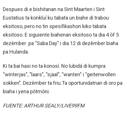
Despues di e bishitanan na Sint Maarten i Sint
Eustatius ta konkluí ku tabata un biahe di trabou
eksitoso, pero no tin spesifikashon kiko tabata
eksitoso. E siguiente biahenan eksitoso ta dia 4 òf 5
dezèmber pa “Saba Day” i dia 12 di dezèmber biaha
pa Hulanda.
Ki ta bai hasi no ta konosí. No lubidá di kumpra
“winterjas”, ”laars”, “sjaal”, “wanten” i “geitenwollen
sokken”. Dezèmber ta friu.Ta oportunidatnan di oro pa
biaha i yena pòtmòni.
FUENTE: ARTHUR SEALY/LIVE99FM