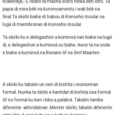
Kralendijk,- E relato ta mashá slòns hinká den otro. Ta
papia di mira bèk na kuminsamentu i wak bèk na
final.Ta skirbi biahe di trabou di Konseho Insular na
lugá di miembronan di Konseho Insular.
Ta skirbi ku e delegashon a kuminsá nan biahe na lugá
di, e delegashon a kuminsá su biahe. Awor ta na unda
e biahe a kuminsá na Bonaire òf na Sint Maarten.
A skirbi ku tabatin un seri di bishita i reunionnan
formal. Nunka ta skirbi e kantidat di bishita sea formal
òf no formal ku ken i kiko a palabrá. Tabatin tambe
diferente aktividatnan. Mester skirbi; tabatin diferente