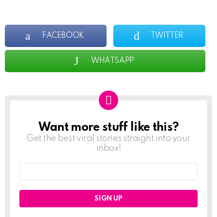
FACEBOOK
TWITTER
WHATSAPP
Want more stuff like this?
NEWSLETTER
Get the best viral stories straight into your
inbox!
Email
address: