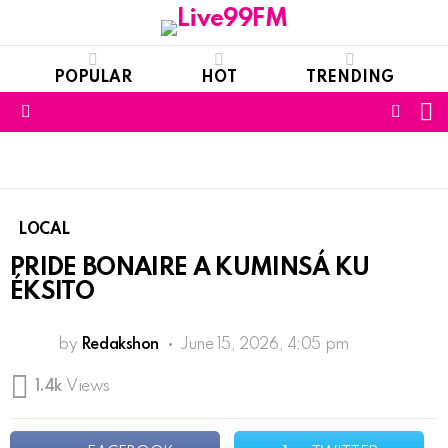
POPULAR
HOT
TRENDING
S
FOLL
Menu
US
LOCAL
PRIDE BONAIRE A KUMINSÁ KU
ÉKSITO
by
Redakshon
June 15, 2026, 4:05 pm
1.4k
Views