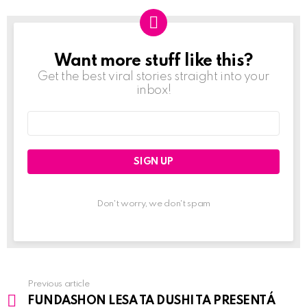
Want more stuff like this?
NEWSLETTER
Get the best viral stories straight into your
inbox!
Email
address:
Don't worry, we don't spam
Previous article
See
FUNDASHON LESA TA DUSHI TA PRESENTÁ
more