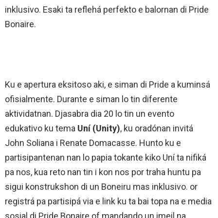
inklusivo. Esaki ta reflehá perfekto e balornan di Pride
Bonaire.
Ku e apertura eksitoso aki, e siman di Pride a kuminsá
ofisialmente. Durante e siman lo tin diferente
aktividatnan. Djasabra dia 20 lo tin un evento
edukativo ku tema
Uní (Unity)
, ku oradónan invitá
John Soliana i Renate Domacasse. Hunto ku e
partisipantenan nan lo papia tokante kiko Uní ta nifiká
pa nos, kua reto nan tin i kon nos por traha huntu pa
sigui konstrukshon di un Boneiru mas inklusivo. or
registrá pa partisipá via e link ku ta bai topa na e media
sosial di Pride Bonaire of mandando un imeil na