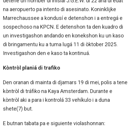
detené un hòmber di inisial J.G.E.W. di 22 aña di edat
na aeropuerto pa intento di asesinato. Koninklijke
Marrechaussee a kondusí e detenshon i a entregá e
sospechoso na KPCN. E detenshon ta den kuadro di
un investigashon andando en konekshon ku un kaso
di bringamentu ku a tuma lugá 11 di òktober 2025.
Investigashon den e kaso ta kontinuá.
Kòntròl planiá di trafiko
Den oranan di mainta di djamars 19 di mei, polis a tene
kòntròl di tráfiko na Kaya Amsterdam. Durante e
kòntròl aki a para i kontrolá 33 vehíkulo i a duna
shete(7) but.
E butnan tabata pa e siguiente violashonnan: