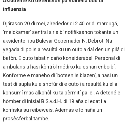
Aksidente ku detenshon pa manehá bou di
influensia
Djárason 20 di mei, alrededor di 2.40 or di mardugá,
‘meldkamer’ sentral a risibí notifikashon tokante un
aksidente riba Bulevar Gobernador N. Debrot. Na
yegada di polis a resultá ku un outo a dal den un pilá di
betòn. E outo tabatin daño konsiderabel. Personal di
ambulans a hasi kòntròl médiko ku esnan enbolbí.
Konforme e maneho di ‘botsen is blazen’, a hasi un
tèst di supla ku e shofùr di e outo i a resultá ku el a
konsumí mas alkohòl ku ta pèrmití pa lei. A detené e
hòmber di inisial B.S.v.d.H. di 19 aña di edat i a
konfiská su reibeweis. Ademas e lo haña un
prosèsferbal tambe.