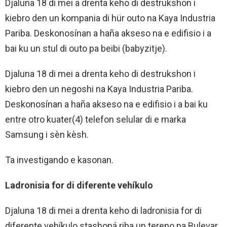
Djaluna 18 di mei a drenta keho di destrukshon i
kiebro den un kompania di hür outo na Kaya Industria
Pariba. Deskonosínan a haña akseso na e edifisio i a
bai ku un stul di outo pa beibi (babyzitje).
Djaluna 18 di mei a drenta keho di destrukshon i
kiebro den un negoshi na Kaya Industria Pariba.
Deskonosínan a haña akseso na e edifisio i a bai ku
entre otro kuater(4) telefon selular di e marka
Samsung i sèn kèsh.
Ta investigando e kasonan.
Ladronisia for di diferente vehíkulo
Djaluna 18 di mei a drenta keho di ladronisia for di
diferente vehíkulo stashoná riba un tereno na Bulevar