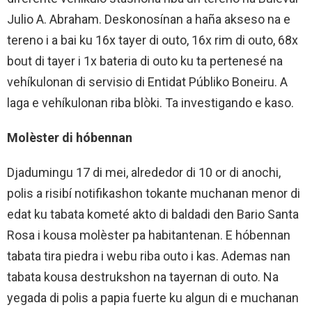
Julio A. Abraham. Deskonosínan a haña akseso na e
tereno i a bai ku 16x tayer di outo, 16x rim di outo, 68x
bout di tayer i 1x bateria di outo ku ta pertenesé na
vehíkulonan di servisio di Entidat Públiko Boneiru. A
laga e vehíkulonan riba blòki. Ta investigando e kaso.
Molèster di hóbennan
Djadumingu 17 di mei, alrededor di 10 or di anochi,
polis a risibí notifikashon tokante muchanan menor di
edat ku tabata kometé akto di baldadi den Bario Santa
Rosa i kousa molèster pa habitantenan. E hóbennan
tabata tira piedra i webu riba outo i kas. Ademas nan
tabata kousa destrukshon na tayernan di outo. Na
yegada di polis a papia fuerte ku algun di e muchanan