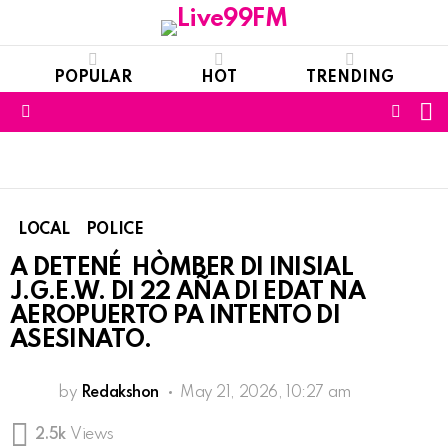
POPULAR
HOT
TRENDING
S
FOLL
Menu
US
LOCAL
POLICE
A DETENÉ HÒMBER DI INISIAL
J.G.E.W. DI 22 AÑA DI EDAT NA
AEROPUERTO PA INTENTO DI
ASESINATO.
by
Redakshon
May 21, 2026, 10:27 am
2.5k
Views