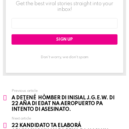
Get the best viral stories straight into your
inbox!
Email
address:
Don't worry, we don't spam
Previous article
See
A DETENÉ HÒMBER DI INISIAL J.G.E.W. DI
more
22 AÑA DI EDAT NA AEROPUERTO PA
INTENTO DI ASESINATO.
Next article
22 KANDIDATO TA ELABORÁ