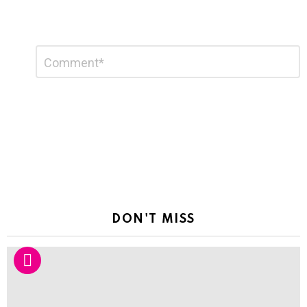
Leave
Comment
*
a
Reply
DON'T MISS