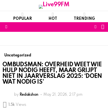
POPULAR
HOT
TRENDING
S
FOLL
Menu
US
Uncategorized
OMBUDSMAN: OVERHEID WEET WIE
HULP NODIG HEEFT, MAAR GRIJPT
NIET IN JAARVERSLAG 2025: ‘DOEN
WAT NODIG IS’
by
Redakshon
May 21, 2026, 2:17 pm
1.5k
Views