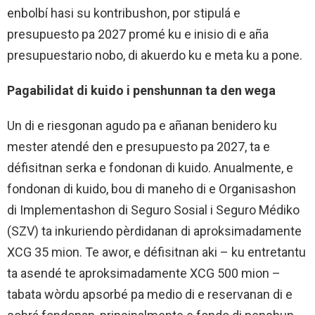
enbolbí hasi su kontribushon, por stipulá e
presupuesto pa 2027 promé ku e inisio di e aña
presupuestario nobo, di akuerdo ku e meta ku a pone.
Pagabilidat di kuido i penshunnan ta den wega
Un di e riesgonan agudo pa e añanan benidero ku
mester atendé den e presupuesto pa 2027, ta e
défisitnan serka e fondonan di kuido. Anualmente, e
fondonan di kuido, bou di maneho di e Organisashon
di Implementashon di Seguro Sosial i Seguro Médiko
(SZV) ta inkuriendo pèrdidanan di aproksimadamente
XCG 35 mion. Te awor, e défisitnan aki – ku entretantu
ta asendé te aproksimadamente XCG 500 mion –
tabata wòrdu apsorbé pa medio di e reservanan di e