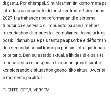
di gastu. Por ehèmpel, Sint Maarten tin komo meta pa
introdusí un impuesto di turista entrante 1 di yanüari
2027, i ta trahando riba reformanan di e sistema
tributario i e servisio di impuesto pa asina mehorá
rekoudashon di impuesto i compliance. Asina ta krea
posibilidatnan pa e pais tantu pa apsorbé e défisitnan
den seguridat sosial komo pa por hasi otro gastunan
prioritario. Den su estado aktual, e likides di e pais ta
muchu limitá i e riesgonan ta muchu grandi, tambe
konsiderando e situashon geopolítiko aktual. Awor ta
e momentu pa aktuá.
FUENTE: CFT/LIVE99FM