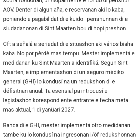
sobrá fondonan, prinsipalmente e fondo di penshun
AOV. Denter di algun aña, e reservanan aki lo kaba,
poniendo e pagabilidat di e kuido i penshunnan di e
siudadanonan di Sint Maarten bou di hopi preshon.
Cft a señalá e seriedat di e situashon aki vários biaha
kaba. No por pèrdè mas tempu. Mester implementá e
medidanan ku Sint Maarten a identifiká. Segun Sint
Maarten, e implementashon di un seguro médiko
general (GHI) lo kondusí na un redukshon di e
défisitnan anual. Ta esensial pa introdusí e
legislashon korespondiente entrante e fecha meta
mas aktual, 1 di yanüari 2027.
Banda di e GHI, mester implementá otro medidanan
tambe ku lo kondusí na ingresonan i/òf redukshonnan