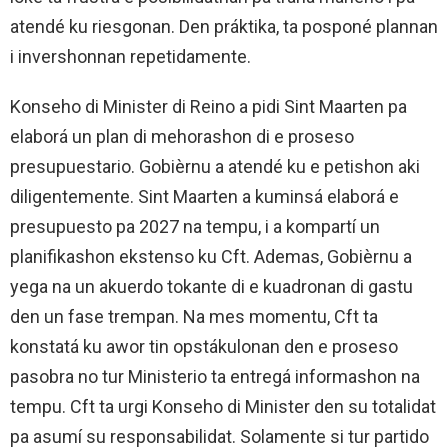
atendé ku riesgonan. Den práktika, ta posponé plannan
i invershonnan repetidamente.
Konseho di Minister di Reino a pidi Sint Maarten pa
elaborá un plan di mehorashon di e proseso
presupuestario. Gobièrnu a atendé ku e petishon aki
diligentemente. Sint Maarten a kuminsá elaborá e
presupuesto pa 2027 na tempu, i a kompartí un
planifikashon ekstenso ku Cft. Ademas, Gobièrnu a
yega na un akuerdo tokante di e kuadronan di gastu
den un fase trempan. Na mes momentu, Cft ta
konstatá ku awor tin opstákulonan den e proseso
pasobra no tur Ministerio ta entregá informashon na
tempu. Cft ta urgi Konseho di Minister den su totalidat
pa asumí su responsabilidat. Solamente si tur partido