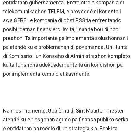
entidatnan gubernamental. Entre otro e kompania di
telekomunikashon TELEM, e proveedó di koriente i
awa GEBE i e kompania di pòst PSS ta enfrentando
posibilidatnan finansiero limitá, i nan ta bou di hopi
preshon. Ta importante pa implementá solushonnan i
pa atendé ku e problemanan di governance. Un Hunta
di Komisario i un Konseho di Atministrashon kompleto
ku ta funshoná adekuadamente ta un kondishon pa
por implementá kambio efikasmente.
Na mes momentu, Gobièrnu di Sint Maarten mester
atendé ku e riesgonan agudo pa finansa públiko serka
e entidatnan pa medio di un strategia kla. Esaki ta