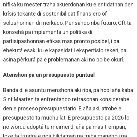
nifiká ku mester traha akuerdonan ku e entidatnan den
krísis tokante di sostenibilidat finansiero òf
solushonnan di merkado. Pensando riba futuro, Cft ta
konsehá pa implementá un polítika di
partisipashonnan efikas mas pronto posibel, i pa
ehekutá esaki ku e kapasidat i ekspertisio rekerí, pa
asina pèrkurá pa e problemanan aki no bolbe okurí.
Atenshon pa un presupuesto puntual
Banda di e asuntu menshoná aki riba, pa hopi aña kaba
Sint Maarten ta enfrentando retrasonan konsiderabel
den e proseso presupuestario. E aña aki, atrobe e
presupuesto ta muchu lat. E presupuesto pa 2026 lo
no wòrdu adoptá te meimei di aña pa mas trempan,
loke ta frustra e posibilidatnan pa traha maneho i pa