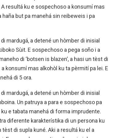
uné. A resultá ku e sospechoso a konsumí mas
 a haña but pa manehá sin reibeweis i pa
r di mardugá, a detené un hòmber di inisial
Nikiboko Sùit. E sospechoso a pega soño i a
aneho di ‘botsen is blazen’, a hasi un tèst di
 a konsumí mas alkohòl ku ta pèrmití pa lei. E
ehá di 5 ora.
r di mardugá, a detené un hòmber di inisial
Amboina. Un patruya a para e sospechoso pa
on ku e tabata manehá di forma imprudente.
ra diferente karakterístika di un persona ku
n tèst di supla kuné. Aki a resultá ku el a