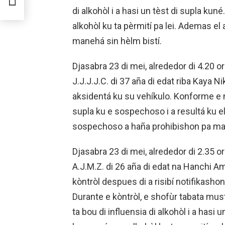
E TA
di alkohòl i a hasi un tèst di supla k
alkohòl ku ta pèrmití pa lei. Ademas el
manehá sin hèlm bistí.
Djasabra 23 di mei, alrededor di 4.20 o
J.J.J.J.C. di 37 aña di edat riba Kaya 
aksidentá ku su vehíkulo. Konforme e m
supla ku e sospechoso i a resultá ku el
sospechoso a haña prohibishon pa man
Djasabra 23 di mei, alrededor di 2.35 o
A.J.M.Z. di 26 aña di edat na Hanchi 
kòntròl despues di a risibí notifikash
Durante e kòntròl, e shofùr tabata must
ta bou di influensia di alkohòl i a hasi u