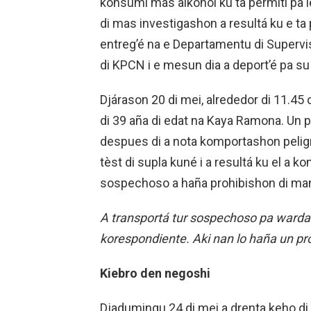
konsumí mas alkohòl ku ta permití pa 
di mas investigashon a resultá ku e ta 
entreg’é na e Departamentu di Superv
di KPCN i e mesun dia a deport’é pa su 
Djárason 20 di mei, alrededor di 11.45 o
di 39 aña di edat na Kaya Ramona. Un 
despues di a nota komportashon peligr
tèst di supla kuné i a resultá ku el a k
sospechoso a haña prohibishon di man
A transportá tur sospechoso pa warda 
korespondiente. Aki nan lo haña un pr
Kiebro den negoshi
Djadumingu 24 di mei a drenta keho di