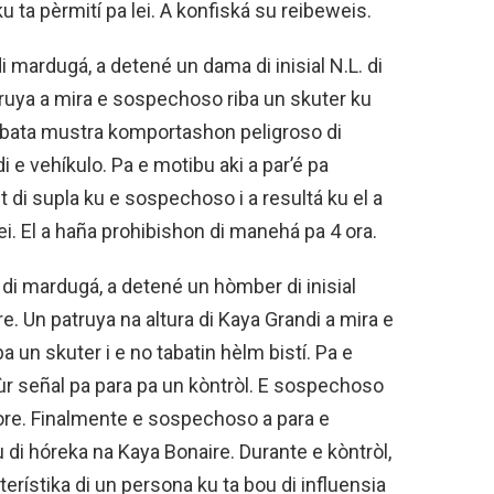
u ta pèrmití pa lei. A konfiská su reibeweis.
di mardugá, a detené un dama di inisial N.L. di
truya a mira e sospechoso riba un skuter ku
bata mustra komportashon peligroso di
 e vehíkulo. Pa e motibu aki a par’é pa
st di supla ku e sospechoso i a resultá ku el a
i. El a haña prohibishon di manehá pa 4 ora.
r di mardugá, a detené un hòmber di inisial
re. Un patruya na altura di Kaya Grandi a mira e
 un skuter i e no tabatin hèlm bistí. Pa e
fùr señal pa para pa un kòntròl. E sospechoso
i kore. Finalmente e sospechoso a para e
 di hóreka na Kaya Bonaire. Durante e kòntròl,
erístika di un persona ku ta bou di influensia