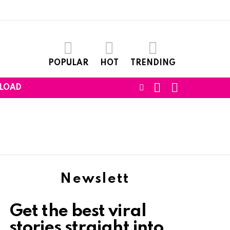
POPULAR
HOT
TRENDING
SEARCH
LOGIN
FOLLOW
LOAD
US
Newslett
Get the best viral
stories straight into