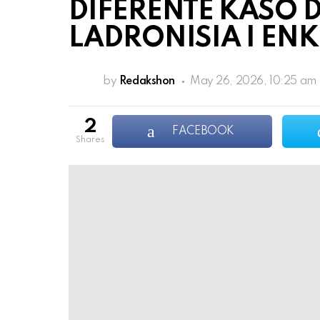
DIFERENTE KASO D
LADRONISIA I EN
by
Redakshon
May 26, 2026, 10:25 am
2
FACEBOOK
shares