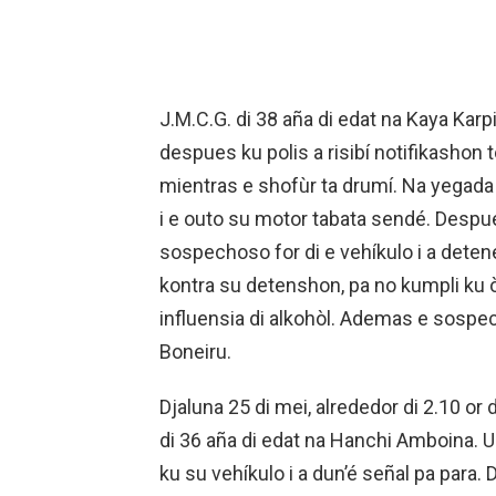
J.M.C.G. di 38 aña di edat na Kaya Kar
despues ku polis a risibí notifikashon
mientras e shofùr ta drumí. Na yegada 
i e outo su motor tabata sendé. Despues
sospechoso for di e vehíkulo i a deten
kontra su detenshon, pa no kumpli ku ò
influensia di alkohòl. Ademas e sospec
Boneiru.
Djaluna 25 di mei, alrededor di 2.10 or 
di 36 aña di edat na Hanchi Amboina. U
ku su vehíkulo i a dun’é señal pa para. D