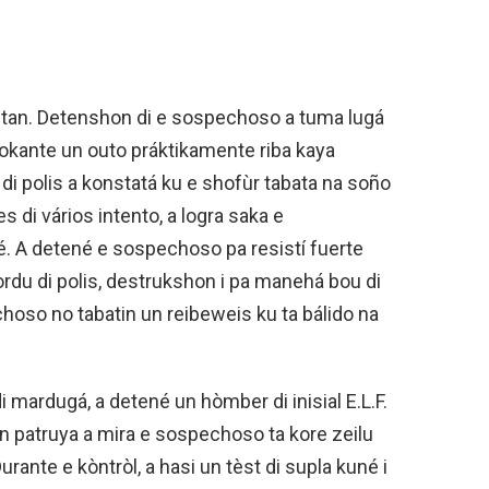
pitan. Detenshon di e sospechoso a tuma lugá
 tokante un outo práktikamente riba kaya
di polis a konstatá ku e shofùr tabata na soño
 di vários intento, a logra saka e
é. A detené e sospechoso pa resistí fuerte
rdu di polis, destrukshon i pa manehá bou di
hoso no tabatin un reibeweis ku ta bálido na
di mardugá, a detené un hòmber di inisial E.L.F.
n patruya a mira e sospechoso ta kore zeilu
urante e kòntròl, a hasi un tèst di supla kuné i