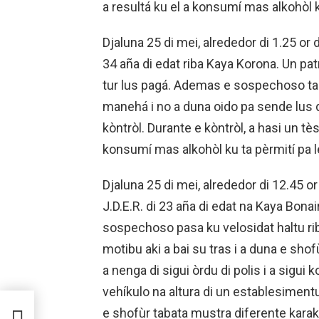
a resultá ku el a konsumí mas alkohòl k
Djaluna 25 di mei, alrededor di 1.25 or 
34 aña di edat riba Kaya Korona. Un pa
tur lus pagá. Ademas e sospechoso ta
manehá i no a duna oido pa sende lus di
kòntròl. Durante e kòntròl, a hasi un tè
konsumí mas alkohòl ku ta pèrmití pa le
Djaluna 25 di mei, alrededor di 12.45 o
J.D.E.R. di 23 aña di edat na Kaya Bonai
sospechoso pasa ku velosidat haltu riba
motibu aki a bai su tras i a duna e sho
a nenga di sigui òrdu di polis i a sigu
vehíkulo na altura di un establesimentu
6 LO
RIDE
e shofùr tabata mustra diferente karakt