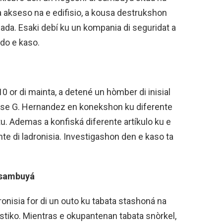
 akseso na e edifisio, a kousa destrukshon
ada. Esaki debí ku un kompania di seguridat a
ndo e kaso.
0 or di mainta, a detené un hòmber di inisial
 Jose G. Hernandez en konekshon ku diferente
tu. Ademas a konfiská diferente artíkulo ku e
e di ladronisia. Investigashon den e kaso ta
i sambuyá
ronisia for di un outo ku tabata stashoná na
ístiko. Mientras e okupantenan tabata snòrkel,