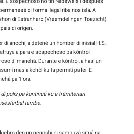
lei. E sospechoso no tin reibeweis i despues
permanesé di forma ilegal riba nos isla. A
ishon di Estranhero (Vreemdelingen Toezicht)
pais di orígen.
r di anochi, a detené un hòmber di inisial H.S.
patruya a para e sospechoso pa kòntròl
oso di manehá. Durante e kòntròl, a hasi un
onsumí mas alkohòl ku ta permití pa lei. E
ehá pa 1 ora.
di polis pa kontinuá ku e trámitenan
osèsferbal tambe.
 kiebro den un negoshi di sambuyá situá na