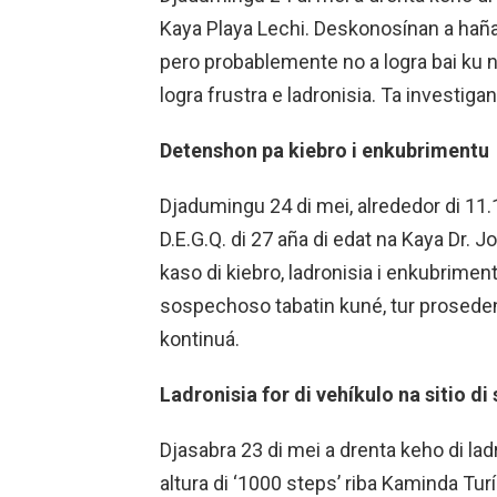
Kaya Playa Lechi. Deskonosínan a haña
pero probablemente no a logra bai ku n
logra frustra e ladronisia. Ta investiga
Detenshon pa kiebro i enkubrimentu
Djadumingu 24 di mei, alrededor di 11.1
D.E.G.Q. di 27 aña di edat na Kaya Dr.
kaso di kiebro, ladronisia i enkubrimen
sospechoso tabatin kuné, tur prosedent
kontinuá.
Ladronisia for di vehíkulo na sitio d
Djasabra 23 di mei a drenta keho di lad
altura di ‘1000 steps’ riba Kaminda Tur