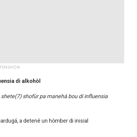
TENSHON
ensia di alkohòl
 shete(7) shofùr pa manehá bou di influensia
 mardugá, a detené un hòmber di inisial