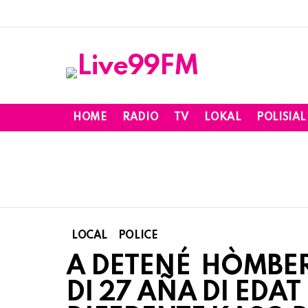
HOME
RADIO
TV
LOKAL
POLISIAL
LOCAL
POLICE
A DETENÉ HÒMBER 
DI 27 AÑA DI ED