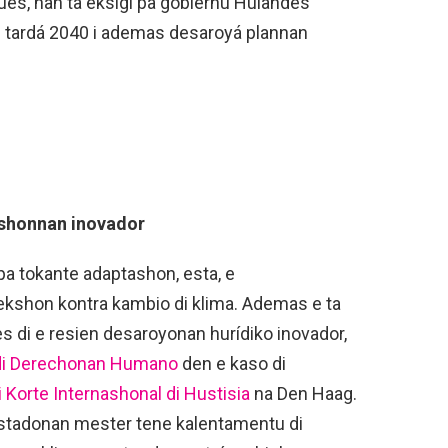
 hues, nan ta eksigí pa gobièrnu Hulandes
 tardá 2040 i ademas desaroyá plannan
ishonnan inovador
pa tokante adaptashon, esta, e
kshon kontra kambio di klima. Ademas e ta
s di e resien desaroyonan hurídiko inovador,
 di Derechonan Humano
den e kaso di
 Korte Internashonal di Hustisia
na Den Haag.
stadonan mester tene kalentamentu di