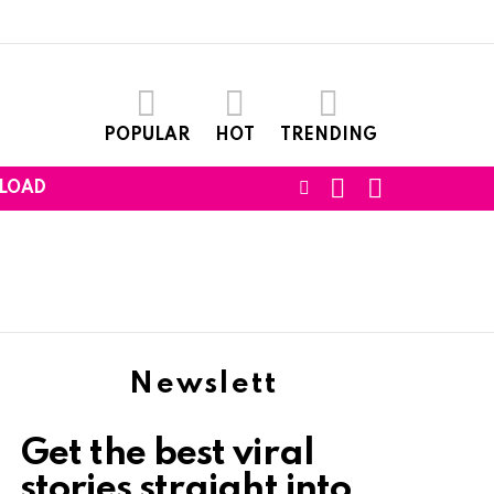
POPULAR
HOT
TRENDING
SEARCH
LOGIN
FOLLOW
LOAD
US
Newslett
Get the best viral
stories straight into