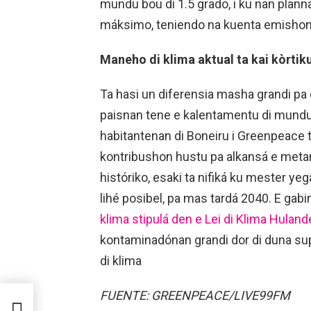
mundu bou di 1.5 grado, i ku nan pla
máksimo, teniendo na kuenta emishonn
Maneho di klima aktual ta kai kòrtik
Ta hasi un diferensia masha grandi pa
paisnan tene e kalentamentu di mundu b
habitantenan di Boneiru i Greenpeace 
kontribushon hustu pa alkansá e meta
históriko, esaki ta nifiká ku mester 
lihé posibel, pa mas tardá 2040. E gab
klima stipulá den e Lei di Klima Hulan
kontaminadónan grandi dor di duna sup
di klima
FUENTE: GREENPEACE/LIVE99FM
I