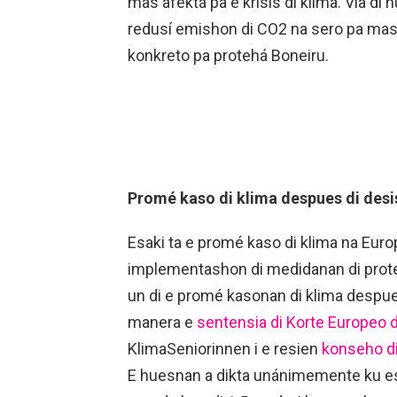
mas afektá pa e krísis di klima. Via di
redusí emishon di CO2 na sero pa mas
konkreto pa protehá Boneiru.
Promé kaso di klima despues di des
Esaki ta e promé kaso di klima na Euro
implementashon di medidanan di prote
un di e promé kasonan di klima despue
manera e
sentensia di Korte Europeo
KlimaSeniorinnen i e resien
konseho di
E huesnan a dikta unánimemente ku e