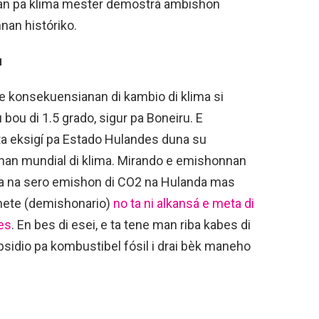
nnan pa klima mester demostrá ambishon
an históriko.
u
 e konsekuensianan di kambio di klima si
ou di 1.5 grado, sigur pa Boneiru. E
ta eksigí pa Estado Hulandes duna su
nan mundial di klima. Mirando e emishonnan
yega na sero emishon di CO2 na Hulanda mas
inete (demishonario)
no ta ni alkansá e meta di
des
. En bes di esei, e ta tene man riba kabes di
sidio pa kombustibel fósil i drai bèk maneho