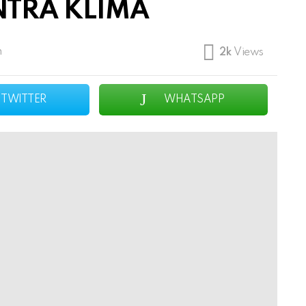
TRA KLIMA
m
2k
Views
TWITTER
WHATSAPP