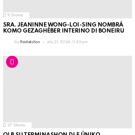
9
Shares
SRA. JEANINNE WONG-LOI-SING NOMBRÁ
KOMO GEZAGHÈBER INTERINO DI BONEIRU
by
Redakshon
July 21, 2026, 11:43 pm
27
Shares
OLB SU TERMINASHON DI E ÚNIKO