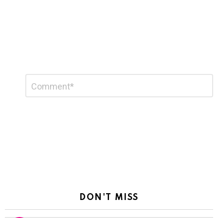
Leave
Comment
*
a
Reply
DON'T MISS