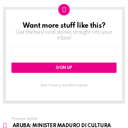
Want more stuff like this?
NEWSLETTER
Get the best viral stories straight into your
inbox!
Email
address:
Don't worry, we don't spam
Previous article
See
ARUBA: MINISTER MADURO DI CULTURA