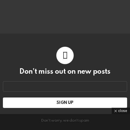
Don’t miss out on new posts
Email
address:
close
Don't worry, we don't spam