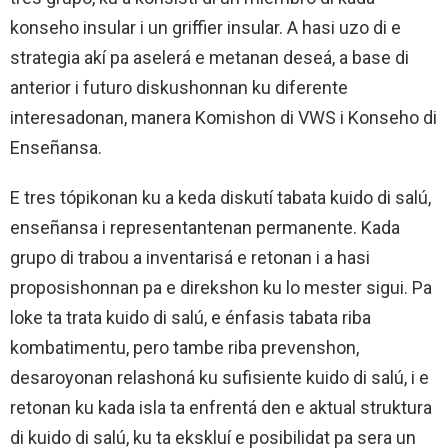
konseho insular i un griffier insular. A hasi uzo di e
strategia akí pa aselerá e metanan deseá, a base di
anterior i futuro diskushonnan ku diferente
interesadonan, manera Komishon di VWS i Konseho di
Enseñansa.
E tres tópikonan ku a keda diskutí tabata kuido di salú,
enseñansa i representantenan permanente. Kada
grupo di trabou a inventarisá e retonan i a hasi
proposishonnan pa e direkshon ku lo mester sigui. Pa
loke ta trata kuido di salú, e énfasis tabata riba
kombatimentu, pero tambe riba prevenshon,
desaroyonan relashoná ku sufisiente kuido di salú, i e
retonan ku kada isla ta enfrentá den e aktual struktura
di kuido di salú, ku ta ekskluí e posibilidat pa sera un