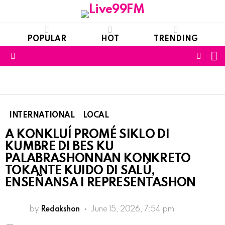
POPULAR
HOT
TRENDING
S
FOLL
Menu
US
INTERNATIONAL
LOCAL
A KONKLUÍ PROMÉ SIKLO DI
KUMBRE DI BES KU
PALABRASHONNAN KONKRETO
TOKANTE KUIDO DI SALÚ,
ENSEÑANSA I REPRESENTASHON
by
Redakshon
June 15, 2026, 7:54 pm