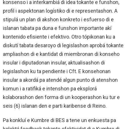
konsenso i a interkambiá di idea tokante e funshon,
profil i aspektonan logístiko di e representashon. A
stipulá un plan di akshon konkreto i esfuerso di e
islanan tabata pa duna e funshon importante akí
kontenido efisiente i efektivo. Otro tópikonan ku a
diskutí tabata desaroyo di legislashon aprobá tokante
ampliashon di e kantidat di miembronan di konseho
insular i diputadonan insular, aktualisashon di
legislashon ku ta pendiente i Cft. E konsehonan
insular a akordá pa atendé algun punto di atenshon
komun i a ratifiká e intenshon pa eksplorá
kolaborashon den forma di un kooperashon ku tur e
seis (6) islanan den e parti karibense di Reino.
Pa konkluí e Kumbre di BES a tene un enkuesta pa
kolektá feedback tokante efektividat di e Kumbre di