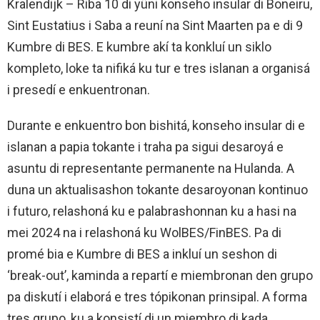
Kralendijk – Riba 10 di yüni konseho insular di Boneiru,
Sint Eustatius i Saba a reuní na Sint Maarten pa e di 9
Kumbre di BES. E kumbre akí ta konkluí un siklo
kompleto, loke ta nifiká ku tur e tres islanan a organisá
i presedí e enkuentronan.
Durante e enkuentro bon bishitá, konseho insular di e
islanan a papia tokante i traha pa sigui desaroyá e
asuntu di representante permanente na Hulanda. A
duna un aktualisashon tokante desaroyonan kontinuo
i futuro, relashoná ku e palabrashonnan ku a hasi na
mei 2024 na i relashoná ku WolBES/FinBES. Pa di
promé bia e Kumbre di BES a inkluí un seshon di
‘break-out’, kaminda a repartí e miembronan den grupo
pa diskutí i elaborá e tres tópikonan prinsipal. A forma
tres grupo, ku a konsistí di un miembro di kada