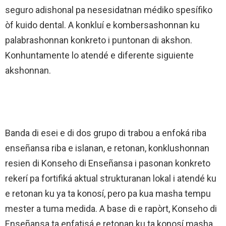
seguro adishonal pa nesesidatnan médiko spesífiko
òf kuido dental. A konkluí e kombersashonnan ku
palabrashonnan konkreto i puntonan di akshon.
Konhuntamente lo atendé e diferente siguiente
akshonnan.
Banda di esei e di dos grupo di trabou a enfoká riba
enseñansa riba e islanan, e retonan, konklushonnan
resien di Konseho di Enseñansa i pasonan konkreto
rekerí pa fortifiká aktual strukturanan lokal i atendé ku
e retonan ku ya ta konosí, pero pa kua masha tempu
mester a tuma medida. A base di e rapòrt, Konseho di
Enseñansa ta enfatisá e retonan ku ta konosí masha