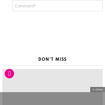
Leave
Comment
*
a
Reply
DON'T MISS
close