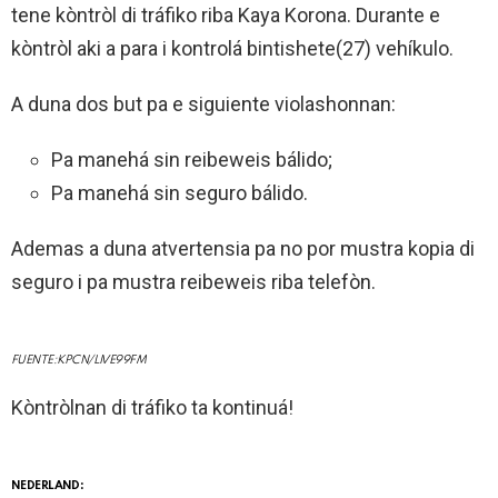
tene kòntròl di tráfiko riba Kaya Korona. Durante e
kòntròl aki a para i kontrolá bintishete(27) vehíkulo.
A duna dos but pa e siguiente violashonnan:
Pa manehá sin reibeweis bálido;
Pa manehá sin seguro bálido.
Ademas a duna atvertensia pa no por mustra kopia di
seguro i pa mustra reibeweis riba telefòn.
FUENTE: KPCN/LIVE99FM
Kòntròlnan di tráfiko ta kontinuá!
NEDERLAND: