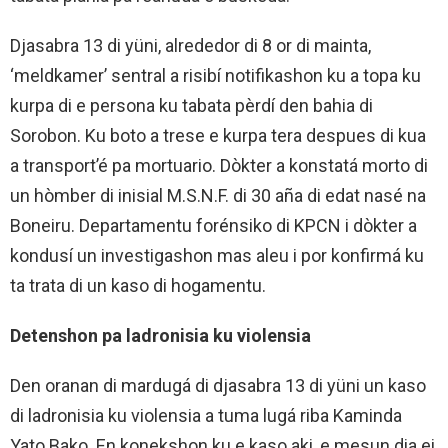
Djasabra 13 di yüni, alrededor di 8 or di mainta,
‘meldkamer’ sentral a risibí notifikashon ku a topa ku
kurpa di e persona ku tabata pèrdí den bahia di
Sorobon. Ku boto a trese e kurpa tera despues di kua
a transport’é pa mortuario. Dòkter a konstatá morto di
un hòmber di inisial M.S.N.F. di 30 aña di edat nasé na
Boneiru. Departamentu forénsiko di KPCN i dòkter a
kondusí un investigashon mas aleu i por konfirmá ku
ta trata di un kaso di hogamentu.
Detenshon pa ladronisia ku violensia
Den oranan di mardugá di djasabra 13 di yüni un kaso
di ladronisia ku violensia a tuma lugá riba Kaminda
Yato Bako. En konekshon ku e kaso aki, e mesun dia ei