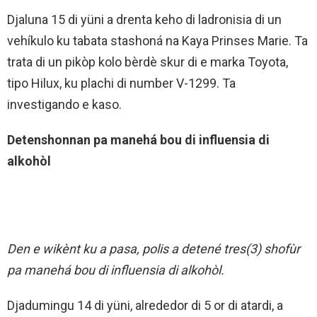
Djaluna 15 di yüni a drenta keho di ladronisia di un
vehíkulo ku tabata stashoná na Kaya Prinses Marie. Ta
trata di un pikòp kolo bèrdè skur di e marka Toyota,
tipo Hilux, ku plachi di number V-1299. Ta
investigando e kaso.
Detenshonnan pa manehá bou di influensia di
alkohòl
Den e wikènt ku a pasa, polis a detené tres(3) shofùr
pa manehá bou di influensia di alkohòl.
Djadumingu 14 di yüni, alrededor di 5 or di atardi, a