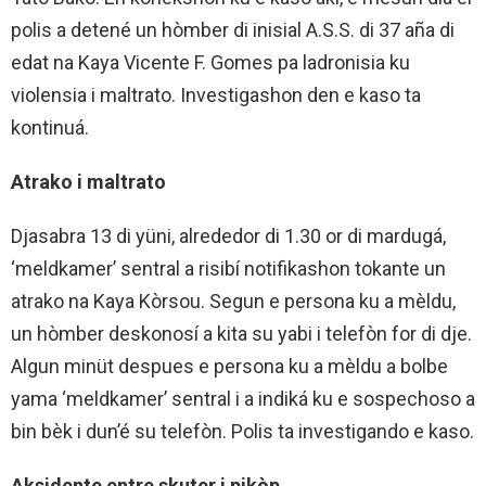
polis a detené un hòmber di inisial A.S.S. di 37 aña di
edat na Kaya Vicente F. Gomes pa ladronisia ku
violensia i maltrato. Investigashon den e kaso ta
kontinuá.
Atrako i maltrato
Djasabra 13 di yüni, alrededor di 1.30 or di mardugá,
‘meldkamer’ sentral a risibí notifikashon tokante un
atrako na Kaya Kòrsou. Segun e persona ku a mèldu,
un hòmber deskonosí a kita su yabi i telefòn for di dje.
Algun minüt despues e persona ku a mèldu a bolbe
yama ‘meldkamer’ sentral i a indiká ku e sospechoso a
bin bèk i dun’é su telefòn. Polis ta investigando e kaso.
Aksidente entre skuter i pikòp