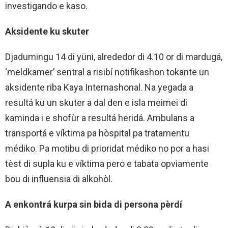
investigando e kaso.
Aksidente ku skuter
Djadumingu 14 di yüni, alrededor di 4.10 or di mardugá,
‘meldkamer’ sentral a risibí notifikashon tokante un
aksidente riba Kaya Internashonal. Na yegada a
resultá ku un skuter a dal den e isla meimei di
kaminda i e shofùr a resultá heridá. Ambulans a
transportá e víktima pa hòspital pa tratamentu
médiko. Pa motibu di prioridat médiko no por a hasi
tèst di supla ku e víktima pero e tabata opviamente
bou di influensia di alkohòl.
A enkontrá kurpa sin bida di persona pèrdí