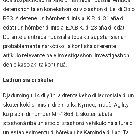
detenshon ta en konekshon ku violashon di Lei di Opio
BES. A detené un hòmber di inisial K.B. di 31 aña di
edat i un hòmber di inisial E.A.B.K. di 23 aña di edat.
Durante e entrada hudisial a topa ku supstansianan
probablemente narkótiko i a konfiská diferente
artíkulo relevante pa e investigashon. Investigashon
den e kaso aki ta kontinuá.
Ladronisia di skuter
Djadumingu 14 di yüni a drenta keho di ladronisia di un
skuter koló shinishi di e marka Kymco, modèl Agility
ku plachi di number MF-1868. E skuter tabata
stashoná riba un sitio di stashoná vehíkulo na altura di
un establesimentu di hóreka riba Kaminda di Lac. Ta