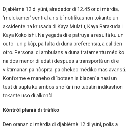
Djabièrnè 12 di yüni, alrededor di 12.45 or di mèrdia,
‘meldkamer’ sentral a risibí notifikashon tokante un
aksidente na krusada di Kaya Mulatu, Kaya Barakuda i
Kaya Kokolishi. Na yegada di e patruya a resultá ku un
outo i un pikòp, pa falta di duna preferensia, a dal den
otro. Personal di ambulans a duna tratamentu médiko
na dos menor di edat i despues a transportá un di e
viktimanan pa hòspital pa chekeo médiko mas avansá.
Konforme e maneho di ‘botsen is blazen’ a hasi un
tèst di supla ku ámbos shofùr i no tabatin indikashon
tokante uso di alkohòl.
Kòntròl planiá di tráfiko
Den oranan di mèrdia di djabièrnè 12 di yüni, polis a