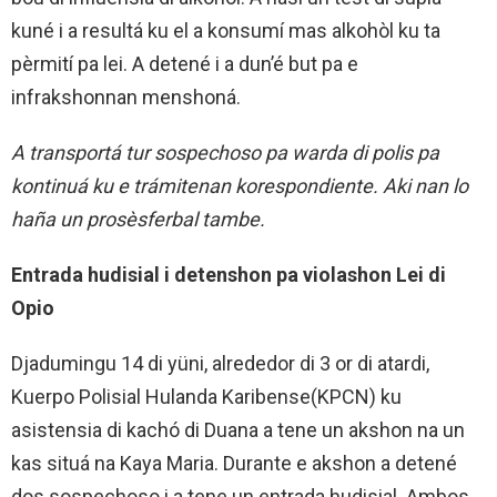
kuné i a resultá ku el a konsumí mas alkohòl ku ta
pèrmití pa lei. A detené i a dun’é but pa e
infrakshonnan menshoná.
A transportá tur sospechoso pa warda di polis pa
kontinuá ku e trámitenan korespondiente. Aki nan lo
haña un prosèsferbal tambe.
Entrada hudisial i detenshon pa violashon Lei di
Opio
Djadumingu 14 di yüni, alrededor di 3 or di atardi,
Kuerpo Polisial Hulanda Karibense(KPCN) ku
asistensia di kachó di Duana a tene un akshon na un
kas situá na Kaya Maria. Durante e akshon a detené
dos sospechoso i a tene un entrada hudisial. Ambos