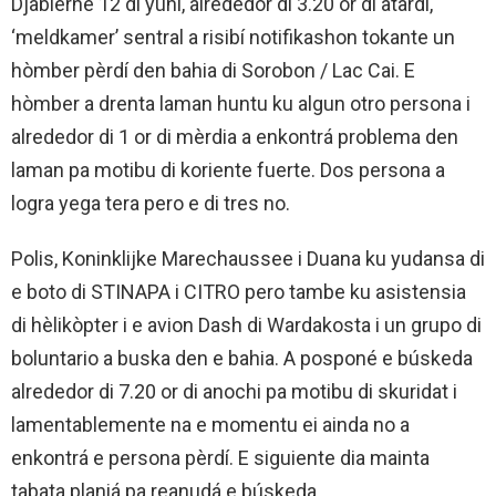
Djabièrnè 12 di yüni, alrededor di 3.20 or di atardi,
‘meldkamer’ sentral a risibí notifikashon tokante un
hòmber pèrdí den bahia di Sorobon / Lac Cai. E
hòmber a drenta laman huntu ku algun otro persona i
alrededor di 1 or di mèrdia a enkontrá problema den
laman pa motibu di koriente fuerte. Dos persona a
logra yega tera pero e di tres no.
Polis, Koninklijke Marechaussee i Duana ku yudansa di
e boto di STINAPA i CITRO pero tambe ku asistensia
di hèlikòpter i e avion Dash di Wardakosta i un grupo di
boluntario a buska den e bahia. A posponé e búskeda
alrededor di 7.20 or di anochi pa motibu di skuridat i
lamentablemente na e momentu ei ainda no a
enkontrá e persona pèrdí. E siguiente dia mainta
tabata planiá pa reanudá e búskeda.