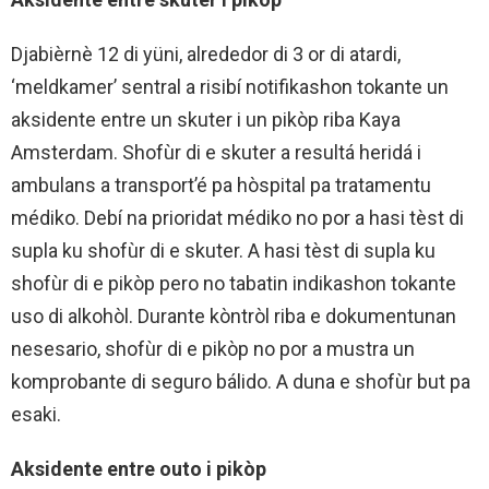
Djabièrnè 12 di yüni, alrededor di 3 or di atardi,
‘meldkamer’ sentral a risibí notifikashon tokante un
aksidente entre un skuter i un pikòp riba Kaya
Amsterdam. Shofùr di e skuter a resultá heridá i
ambulans a transport’é pa hòspital pa tratamentu
médiko. Debí na prioridat médiko no por a hasi tèst di
supla ku shofùr di e skuter. A hasi tèst di supla ku
shofùr di e pikòp pero no tabatin indikashon tokante
uso di alkohòl. Durante kòntròl riba e dokumentunan
nesesario, shofùr di e pikòp no por a mustra un
komprobante di seguro bálido. A duna e shofùr but pa
esaki.
Aksidente entre outo i pikòp