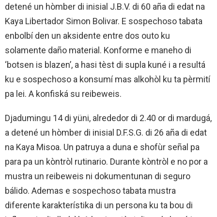
detené un hòmber di inisial J.B.V. di 60 aña di edat na
Kaya Libertador Simon Bolivar. E sospechoso tabata
enbolbí den un aksidente entre dos outo ku
solamente daño material. Konforme e maneho di
‘botsen is blazen’, a hasi tèst di supla kuné i a resultá
ku e sospechoso a konsumí mas alkohòl ku ta pèrmití
pa lei. A konfiská su reibeweis.
Djadumingu 14 di yüni, alrededor di 2.40 or di mardugá,
a detené un hòmber di inisial D.F.S.G. di 26 aña di edat
na Kaya Misoa. Un patruya a duna e shofùr señal pa
para pa un kòntròl rutinario. Durante kòntròl e no por a
mustra un reibeweis ni dokumentunan di seguro
bálido. Ademas e sospechoso tabata mustra
diferente karakterístika di un persona ku ta bou di