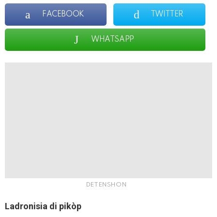
FACEBOOK
TWITTER
WHATSAPP
DETENSHON
Ladronisia di pikòp