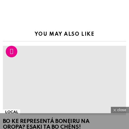
YOU MAY ALSO LIKE
close
LOCAL
BO KE REPRESENTÁ BONEIRU NA
OROPA? ESAKI TA BO CHÈNS!