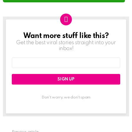
Want more stuff like this?
NEWSLETTER
Get the best viral stories straight into your
inbox!
Email
address:
Don't worry, we don't spam
Previous article