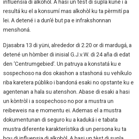
influensia di alkohòl. A hasi un tèst di supla kuné i a
resultá ku el a konsumí mas alkohòl ku ta pèrmití pa
lei. A detené i a dun’é but pa e infrakshonnan
menshoná.
Djasabra 13 di yüni, alrededor di 2.20 or di mardugá, a
detené un hòmber di inisial G.J.v.W. di 24 aña di edat
den ‘Centrumgebied’. Un patruya a konstatá ku e
sospechoso na dos okashon a stashoná su vehíkulo
riba karetera públiko i bandoná esaki no opstante ku e
agentenan a hala su atenshon. Abase di esaki a hasi
un kòntròl i a sospechoso no por a mustra un
reibeweis na e momentu ei. Ademas el a mustra
dokumentunan di seguro ku a kaduká i e tabata
mustra diferente karakterístika di un persona ku ta
bou di influensia di alkohòl. A hasi un tèst di supla