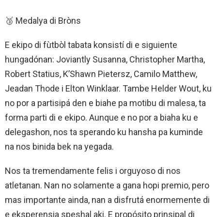
🥉 Medalya di Bròns
E ekipo di fùtbòl tabata konsistí di e siguiente
hungadónan: Joviantly Susanna, Christopher Martha,
Robert Statius, K’Shawn Pietersz, Camilo Matthew,
Jeadan Thode i Elton Winklaar. Tambe Helder Wout, ku
no por a partisipá den e biahe pa motibu di malesa, ta
forma parti di e ekipo. Aunque e no por a biaha ku e
delegashon, nos ta sperando ku hansha pa kuminde
na nos binida bek na yegada.
Nos ta tremendamente felis i orguyoso di nos
atletanan. Nan no solamente a gana hopi premio, pero
mas importante ainda, nan a disfrutá enormemente di
e eksperensia speshal aki. E propósito prinsipal di