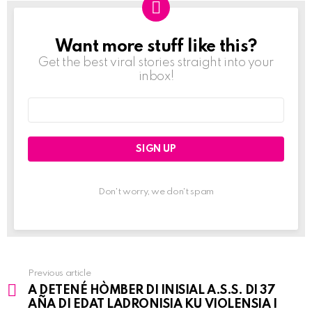
Want more stuff like this?
NEWSLETTER
Get the best viral stories straight into your
inbox!
Email
address:
Don't worry, we don't spam
Previous article
See
A DETENÉ HÒMBER DI INISIAL A.S.S. DI 37
more
AÑA DI EDAT LADRONISIA KU VIOLENSIA I