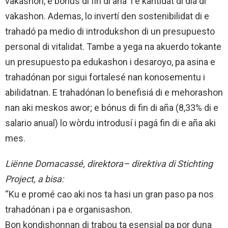
vakashon, e bónus di fin di aña i e kantidat di dia di
vakashon. Ademas, lo invertí den sostenibilidat di e
trahadó pa medio di introdukshon di un presupuesto
personal di vitalidat. Tambe a yega na akuerdo tokante
un presupuesto pa edukashon i desaroyo, pa asina e
trahadónan por sigui fortalesé nan konosementu i
abilidatnan. E trahadónan lo benefisiá di e mehorashon
nan aki meskos awor; e bónus di fin di aña (8,33% di e
salario anual) lo wòrdu introdusí i pagá fin di e aña aki
mes.
Liënne Domacassé, direktora– direktiva di Stichting
Project, a bisa:
“Ku e promé cao aki nos ta hasi un gran paso pa nos
trahadónan i pa e organisashon.
Bon kondishonnan di trabou ta esensial pa por duna