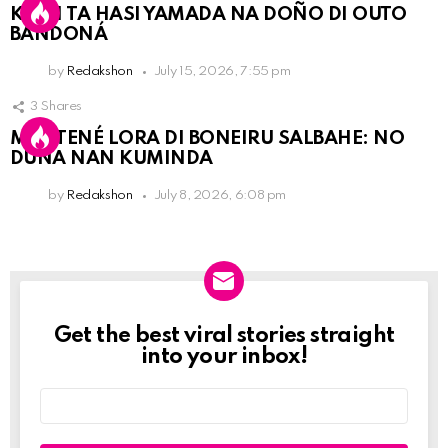
KPCN TA HASI YAMADA NA DOÑO DI OUTO
BANDONÁ
by
Redakshon
July 15, 2026, 7:55 pm
3
Shares
MANTENÉ LORA DI BONEIRU SALBAHE: NO
DUNA NAN KUMINDA
by
Redakshon
July 8, 2026, 6:08 pm
Get the best viral stories straight
Newslett
into your inbox!
Email
address: