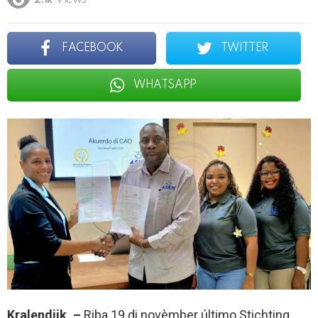
2.1k
Views
FACEBOOK
TWITTER
WHATSAPP
Kralendijk, –
Riba 19 di novèmber último Stichting