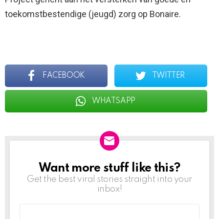
toekomstbestendige (jeugd) zorg op Bonaire.
FACEBOOK
TWITTER
WHATSAPP
Want more stuff like this?
NEWSLETTER
Get the best viral stories straight into your
inbox!
Email
address: