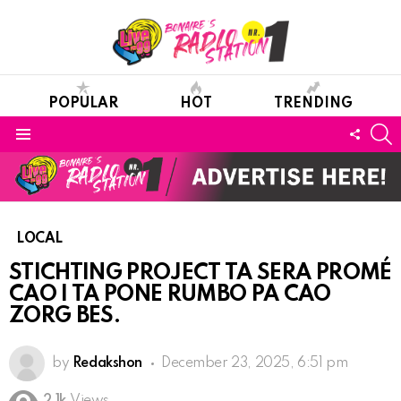
POPULAR
HOT
TRENDING
S
FOLL
Menu
US
LOCAL
STICHTING PROJECT TA SERA PROMÉ
CAO I TA PONE RUMBO PA CAO
ZORG BES.
by
Redakshon
December 23, 2025, 6:51 pm