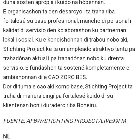
duna sosten apropiá i kuido na hóbennan.
E organisashon ta den desaroyo i ta traha riba
fortalesé su base profeshonal, maneho di personal i
kalidat di servisio den kolaborashon ku partnernan
lokal i sosial. Ku e kondishonnan di trabou nobo aki,
Stichting Project ke ta un empleado atraktivo tantu pa
trahadónan aktual i pa trahadónan nobo ku drenta
servisio. E fundashon ta sostené kompletamente e
ambishonnan di e CAO ZORG BES.
Dor di tuma e cao aki komo base, Stichting Project ta
traha di manera dirigí pa fortalesé kuido di su
klientenan bon i duradero riba Boneiru.
FUENTE: AFBW/STICHTING PROJECT/LIVE99FM
NL