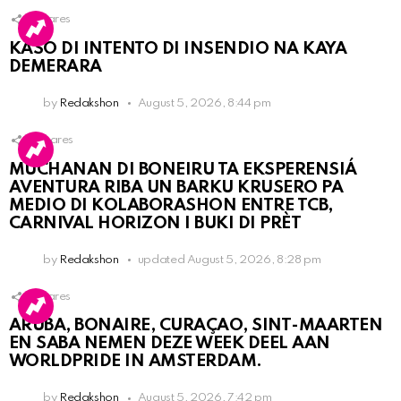
1
Shares
KASO DI INTENTO DI INSENDIO NA KAYA
DEMERARA
by
Redakshon
August 5, 2026, 8:44 pm
3
Shares
MUCHANAN DI BONEIRU TA EKSPERENSIÁ
AVENTURA RIBA UN BARKU KRUSERO PA
MEDIO DI KOLABORASHON ENTRE TCB,
CARNIVAL HORIZON I BUKI DI PRÈT
by
Redakshon
updated
August 5, 2026, 8:28 pm
1
Shares
ARUBA, BONAIRE, CURAÇAO, SINT-MAARTEN
EN SABA NEMEN DEZE WEEK DEEL AAN
WORLDPRIDE IN AMSTERDAM.
by
Redakshon
August 5, 2026, 7:42 pm