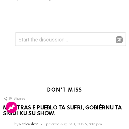
Leave
Comment
*
a
Reply
DON'T MISS
19
Shares
MIENTRAS E PUEBLO TA SUFRI, GOBIÈRNU TA
SIGUI KU SU SHOW.
by
Redakshon
updated
August 3, 2026, 8:18 pm