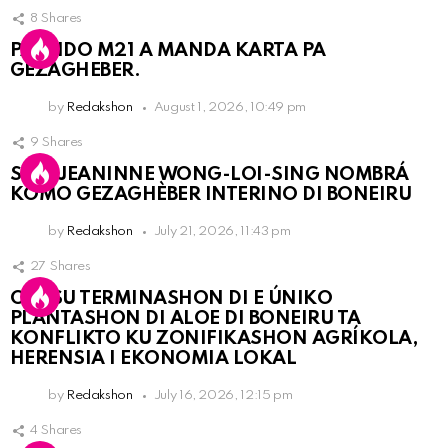
8
Shares
PARTIDO M21 A MANDA KARTA PA
GEZAGHEBER.
by
Redakshon
August 1, 2026, 10:49 pm
9
Shares
SRA. JEANINNE WONG-LOI-SING NOMBRÁ
KOMO GEZAGHÈBER INTERINO DI BONEIRU
by
Redakshon
July 21, 2026, 11:43 pm
27
Shares
OLB SU TERMINASHON DI E ÚNIKO
PLANTASHON DI ALOE DI BONEIRU TA
KONFLIKTO KU ZONIFIKASHON AGRÍKOLA,
HERENSIA I EKONOMIA LOKAL
by
Redakshon
July 16, 2026, 12:15 pm
4
Shares