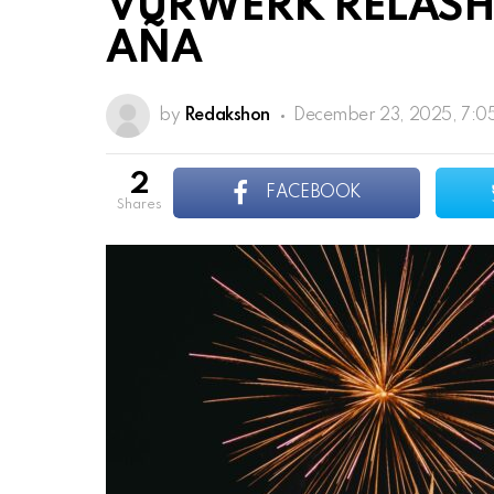
VÜRWÈRK RELASH
AÑA
by
Redakshon
December 23, 2025, 7:0
2
FACEBOOK
shares