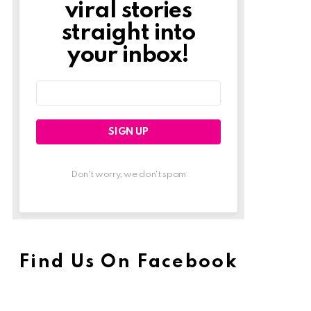
viral stories
straight into
your inbox!
Email
address:
Don't worry, we don't spam
Find Us On Facebook