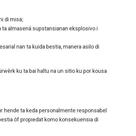
i di misa;
a ta almasená supstansianan eksplosivo i
arial nan ta kuida bestia, manera asilo di
vürwèrk ku ta bai haltu na un sitio ku por kousa
ur hende ta keda personalmente responsabel
bestia òf propiedat komo konsekuensia di