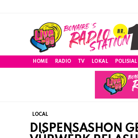
HOME
RADIO
TV
LOKAL
POLISIAL
LOCAL
DISPENSASHON GE