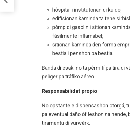
hòspital i institutonan di kuido;
edifisionan kaminda ta tene sirbish
pòmp di gasolin i sitionan kamind
fásilmente inflamabel;
sitionan kaminda den forma empres
bestia i penshon pa bestia.
Banda di esaki no ta pèrmití pa tira di 
peliger pa tráfiko aéreo.
Responsabilidat propio
No opstante e dispensashon otorgá, t
pa eventual daño òf leshon na hende, 
tiramentu di vürwèrk.