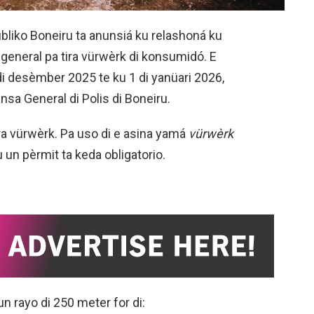
bliko Boneiru ta anunsiá ku relashoná ku
general pa tira vürwèrk di konsumidó. E
 di desèmber 2025 te ku 1 di yanüari 2026,
nsa General di Polis di Boneiru.
tira vürwèrk. Pa uso di e asina yamá
vürwèrk
un pèrmit ta keda obligatorio.
un rayo di 250 meter for di: