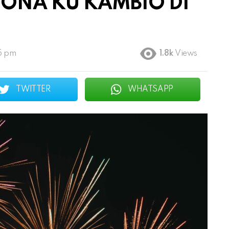
ONÁ KU KAMBIO DI
5 pm
1.8k
Views
TWITTER
WHATSAPP