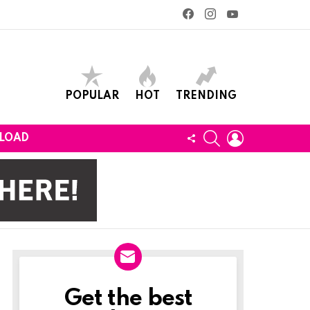
facebook
instagram
youtube
POPULAR
HOT
TRENDING
SEARCH
LOGIN
FOLLOW
LOAD
US
Get the best
Newslett