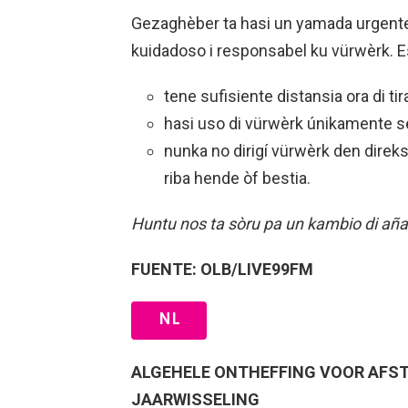
Gezaghèber ta hasi un yamada urgente
kuidadoso i responsabel ku vürwèrk. Esa
tene sufisiente distansia ora di ti
hasi uso di vürwèrk únikamente s
nunka no dirigí vürwèrk den direks
riba hende òf bestia.
Huntu nos ta sòru pa un kambio di aña s
FUENTE: OLB/LIVE99FM
NL
ALGEHELE ONTHEFFING VOOR AFS
JAARWISSELING