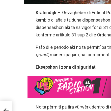
Kralendijk –
Gezaghèber di Entidat Pú
kambio di aña e ta duna dispensashon 
dispensashon akí ta na vigor for di 31
konforme artíkulo 31 sup 2 di e Ordena
Pafó di e periodo akí no ta pèrmití pa 
grandi
, manera pagara, na tur momentu 
Eksepshon i zona di siguridat
No ta pèrmití pa tira vürwèrk dentro di 
PA