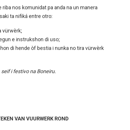
 riba nos komunidat pa anda na un manera
ki ta nifiká entre otro:
ra vürwèrk;
egun e instrukshon di uso;
hon di hende òf bestia i nunka no tira vürwèrk
eif i festivo na Boneiru.
TEKEN VAN VUURWERK ROND