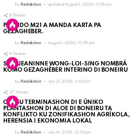
by
Redakshon
updated
August 7, 2026, 11:58 am
8
Shares
PARTIDO M21 A MANDA KARTA PA
GEZAGHEBER.
by
Redakshon
August 1, 2026, 10:49 pm
9
Shares
SRA. JEANINNE WONG-LOI-SING NOMBRÁ
KOMO GEZAGHÈBER INTERINO DI BONEIRU
by
Redakshon
July 21, 2026, 11:43 pm
27
Shares
OLB SU TERMINASHON DI E ÚNIKO
PLANTASHON DI ALOE DI BONEIRU TA
KONFLIKTO KU ZONIFIKASHON AGRÍKOLA,
HERENSIA I EKONOMIA LOKAL
by
Redakshon
July 16, 2026, 12:15 pm