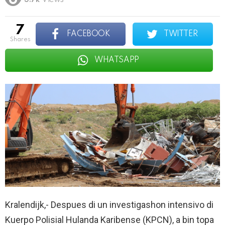
3.7k
Views
7
FACEBOOK
TWITTER
shares
WHATSAPP
Kralendijk,- Despues di un investigashon intensivo di
Kuerpo Polisial Hulanda Karibense (KPCN), a bin topa