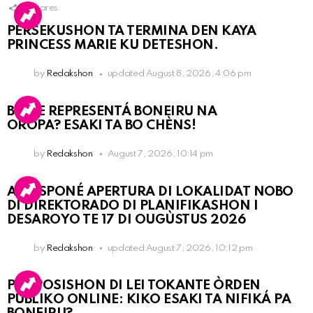
9
Shares
PERSEKUSHON TA TERMINA DEN KAYA
PRINCESS MARIE KU DETESHON.
by
Redakshon
updated
August 8, 2026, 4:06 pm
BO KE REPRESENTÁ BONEIRU NA
OROPA? ESAKI TA BO CHÈNS!
by
Redakshon
August 7, 2026, 10:14 pm
A POSPONÉ APERTURA DI LOKALIDAT NOBO
DI DIREKTORADO DI PLANIFIKASHON I
DESAROYO TE 17 DI OUGÙSTUS 2026
by
Redakshon
updated
August 7, 2026, 10:12 pm
PROPOSISHON DI LEI TOKANTE ÒRDEN
PÚBLIKO ONLINE: KIKO ESAKI TA NIFIKÁ PA