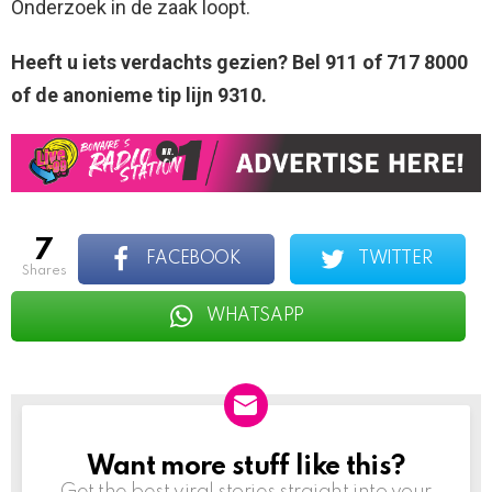
Onderzoek in de zaak loopt.
Heeft u iets verdachts gezien? Bel 911 of 717 8000
of de anonieme tip lijn 9310.
7
FACEBOOK
TWITTER
shares
WHATSAPP
Want more stuff like this?
NEWSLETTER
Get the best viral stories straight into your