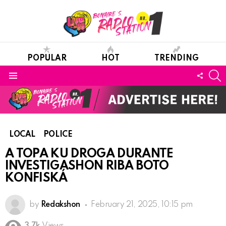
POPULAR
HOT
TRENDING
S
FOLL
Menu
US
LOCAL
POLICE
A TOPA KU DROGA DURANTE
INVESTIGASHON RIBA BOTO
KONFISKÁ
by
Redakshon
February 21, 2025, 10:15 pm