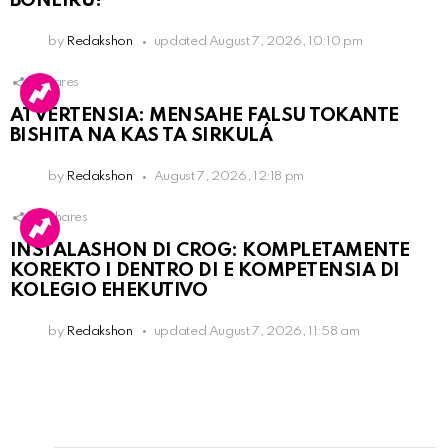
BONEIRU?
by
Redakshon
updated
August 7, 2026, 10:10 pm
1
Shares
ATVERTENSIA: MENSAHE FALSU TOKANTE
BISHITA NA KAS TA SIRKULÁ
by
Redakshon
August 7, 2026, 12:18 pm
16
Shares
INSTALASHON DI CROG: KOMPLETAMENTE
KOREKTO I DENTRO DI E KOMPETENSIA DI
KOLEGIO EHEKUTIVO
by
Redakshon
updated
August 7, 2026, 11:58 am