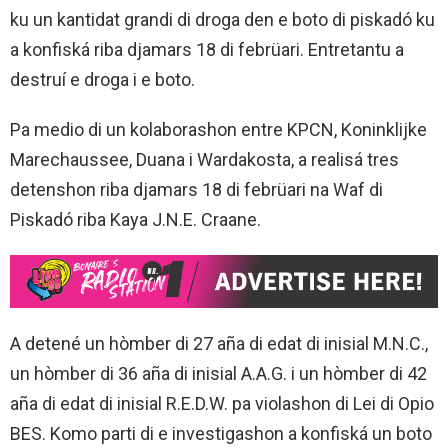
ku un kantidat grandi di droga den e boto di piskadó ku
a konfiská riba djamars 18 di febrüari. Entretantu a
destruí e droga i e boto.
Pa medio di un kolaborashon entre KPCN, Koninklijke
Marechaussee, Duana i Wardakosta, a realisá tres
detenshon riba djamars 18 di febrüari na Waf di
Piskadó riba Kaya J.N.E. Craane.
A detené un hòmber di 27 aña di edat di inisial M.N.C.,
un hòmber di 36 aña di inisial A.A.G. i un hòmber di 42
aña di edat di inisial R.E.D.W. pa violashon di Lei di Opio
BES. Komo parti di e investigashon a konfiská un boto