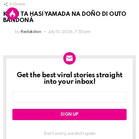
4
Shares
KPCN TA HASI YAMADA NA DOÑO DI OUTO
BANDONÁ
by
Redakshon
July 15, 2026, 7:55 pm
Get the best viral stories straight
Newslett
into your inbox!
Email
address:
Don't worry, we don't spam