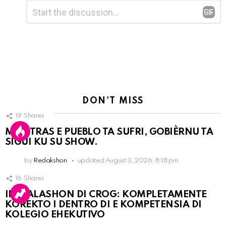
Leave
Comment
*
a
Reply
DON'T MISS
19
Shares
MIENTRAS E PUEBLO TA SUFRI, GOBIÈRNU TA
SIGUI KU SU SHOW.
by
Redakshon
updated
August 3, 2026, 8:18 pm
16
Shares
INSTALASHON DI CROG: KOMPLETAMENTE
KOREKTO I DENTRO DI E KOMPETENSIA DI
KOLEGIO EHEKUTIVO