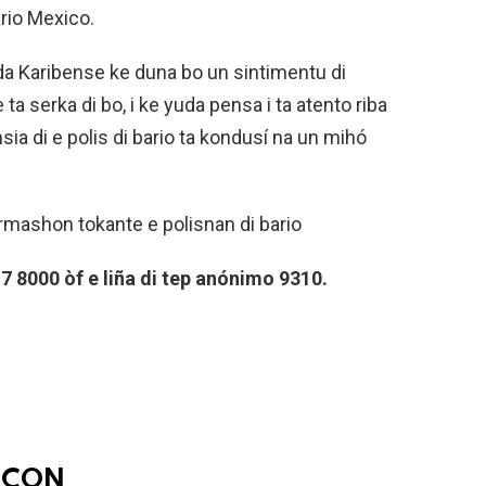
bario Mexico.
nda Karibense ke duna bo un sintimentu di
ke ta serka di bo, i ke yuda pensa i ta atento riba
ia di e polis di bario ta kondusí na un mihó
mashon tokante e polisnan di bario
 8000 òf e liña di tep anónimo 9310.
NCON