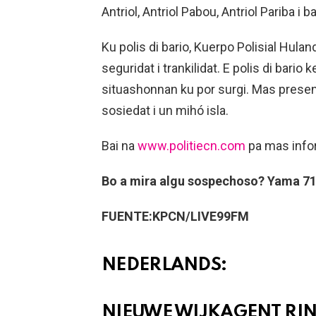
Antriol, Antriol Pabou, Antriol Pariba i 
Ku polis di bario, Kuerpo Polisial Hula
seguridat i trankilidat. E polis di bario 
situashonnan ku por surgi. Mas presens
sosiedat i un mihó isla.
Bai na
www.politiecn.com
pa mas infor
Bo a mira algu sospechoso? Yama 717
FUENTE:KPCN/LIVE99FM
NEDERLANDS:
NIEUWE WIJKAGENT RI