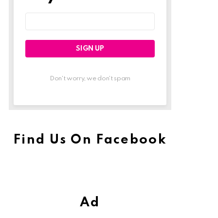
Email
address:
Don't worry, we don't spam
Find Us On Facebook
Ad