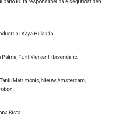
di bario ku ta responsabel pa e seguridat den
Industria i Kaya Hulanda.
 Palma, Punt Vierkant i bisendario.
, Tanki Matrimonio, Nieuw Amsterdam,
robon.
ona Bista.