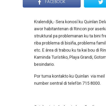
FACEBOOK
Kralendijk,- Sera konosí ku Quinlan Dela
awor habitantenan di Rincon por aser
struktural pa problemanan ku ta bini f
riba problema di bisiña, problema famil
etc. E área di trabou ku ta kai bou di R
Kaminda Turístiko, Playa Grandi, Gotom
besindario.
Por tuma kontakto ku Quinlan via meil
number sentral di telefòn 715 8000.