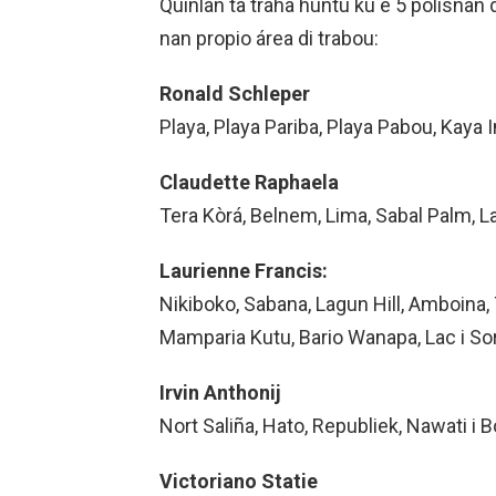
Quinlan ta traha huntu ku e 5 polisnan 
nan propio área di trabou:
Ronald Schleper
Playa, Playa Pariba, Playa Pabou, Kaya 
Claudette Raphaela
Tera Kòrá, Belnem, Lima, Sabal Palm, La
Laurienne Francis:
Nikiboko, Sabana, Lagun Hill, Amboina
Mamparia Kutu, Bario Wanapa, Lac i So
Irvin Anthonij
Nort Saliña, Hato, Republiek, Nawati i B
Victoriano Statie