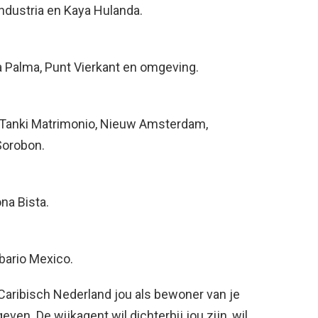
Industria en Kaya Hulanda.
a Palma, Punt Vierkant en omgeving.
, Tanki Matrimonio, Nieuw Amsterdam,
Sorobon.
ona Bista.
 bario Mexico.
 Caribisch Nederland jou als bewoner van je
even. De wijkagent wil dichterbij jou zijn, wil