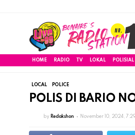
HOME
RADIO
TV
LOKAL
POLISIAL
LOCAL
POLICE
POLIS DI BARIO N
by
Redakshon
November 10, 2024, 7:2