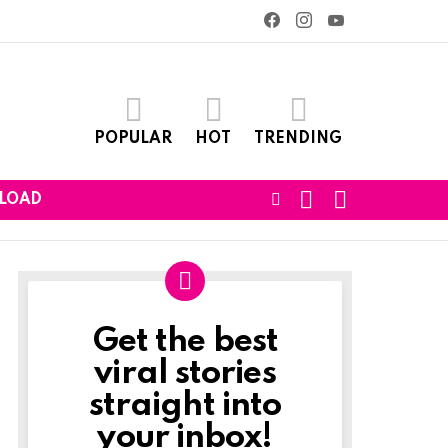
facebook
instagram
youtube
POPULAR
HOT
TRENDING
SEARCH
LOGIN
FOLLOW
LOAD
US
Get the best
Newslett
viral stories
straight into
your inbox!