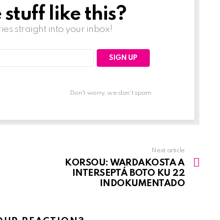
tuff like this?
ries straight into your inbox!
Don't worry, we don't spam
Next article
KORSOU: WARDAKOSTA A
INTERSEPTÁ BOTO KU 22
INDOKUMENTADO