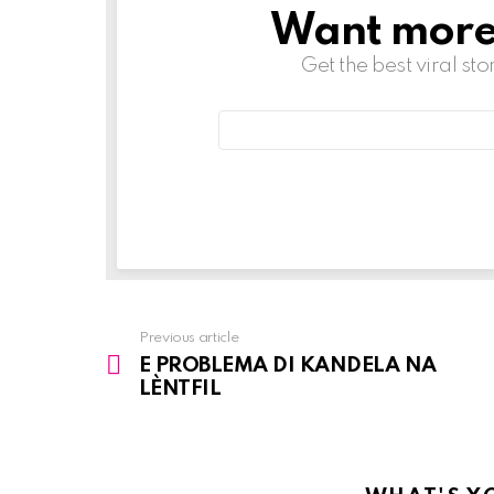
Want more s
NEWSLETTER
Get the best viral sto
Email
address:
Previous article
See
E PROBLEMA DI KANDELA NA
more
LÈNTFIL