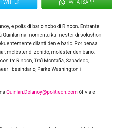
TWITTER
WHATSAPP
noy, e polis di bario nobo di Rincon. Entrante
ká Quinlan na momentu ku mester di solushon
rekuentemente dilanti den e bario. Por pensa
iar, molèster di zonido, molèster den bario,
incon ta: Rincon, Tra’i Montaña, Sabadeco,
eer i besindario, Parke Washington i
 na
Quinlan.Delanoy@politiecn.com
òf via e