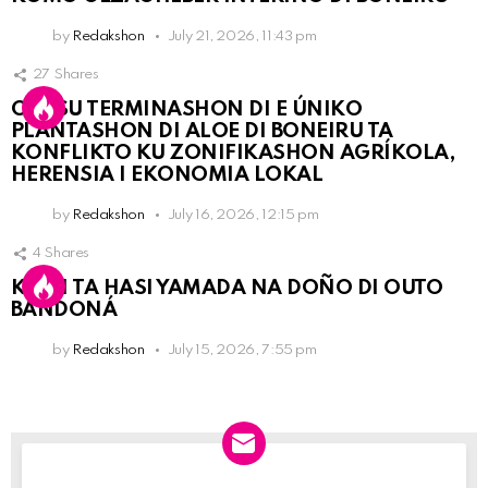
by
Redakshon
July 21, 2026, 11:43 pm
27
Shares
OLB SU TERMINASHON DI E ÚNIKO
PLANTASHON DI ALOE DI BONEIRU TA
KONFLIKTO KU ZONIFIKASHON AGRÍKOLA,
HERENSIA I EKONOMIA LOKAL
by
Redakshon
July 16, 2026, 12:15 pm
4
Shares
KPCN TA HASI YAMADA NA DOÑO DI OUTO
BANDONÁ
by
Redakshon
July 15, 2026, 7:55 pm