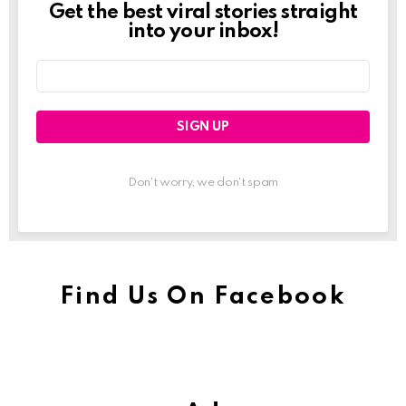
Get the best viral stories straight
Newslett
into your inbox!
Email
address:
Don't worry, we don't spam
Find Us On Facebook