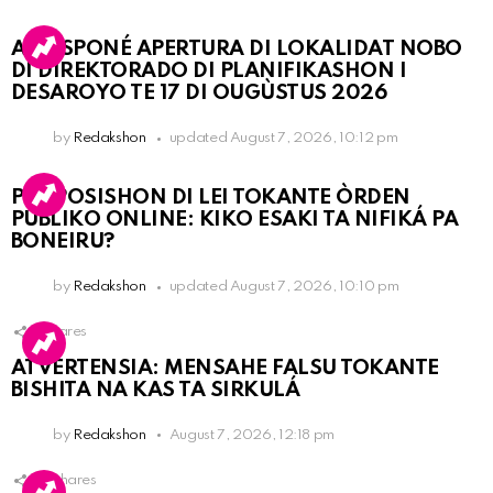
A POSPONÉ APERTURA DI LOKALIDAT NOBO
DI DIREKTORADO DI PLANIFIKASHON I
DESAROYO TE 17 DI OUGÙSTUS 2026
by
Redakshon
updated
August 7, 2026, 10:12 pm
PROPOSISHON DI LEI TOKANTE ÒRDEN
PÚBLIKO ONLINE: KIKO ESAKI TA NIFIKÁ PA
BONEIRU?
by
Redakshon
updated
August 7, 2026, 10:10 pm
1
Shares
ATVERTENSIA: MENSAHE FALSU TOKANTE
BISHITA NA KAS TA SIRKULÁ
by
Redakshon
August 7, 2026, 12:18 pm
16
Shares