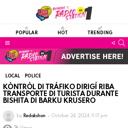
POPULAR
HOT
TRENDING
S
FOLL
Menu
US
LOCAL
POLICE
KÒNTRÒL DI TRÁFIKO DIRIGÍ RIBA
TRANSPORTE DI TURISTA DURANTE
BISHITA DI BARKU KRUSERO
by
Redakshon
October 24, 2024, 11:17 pm