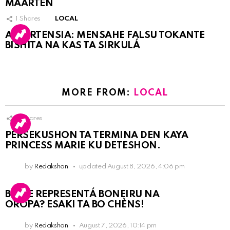
MAARTEN
1
Shares
LOCAL
ATVERTENSIA: MENSAHE FALSU TOKANTE
BISHITA NA KAS TA SIRKULÁ
MORE FROM:
LOCAL
9
Shares
PERSEKUSHON TA TERMINA DEN KAYA
PRINCESS MARIE KU DETESHON.
by
Redakshon
updated
August 8, 2026, 4:06 pm
BO KE REPRESENTÁ BONEIRU NA
OROPA? ESAKI TA BO CHÈNS!
by
Redakshon
August 7, 2026, 10:14 pm