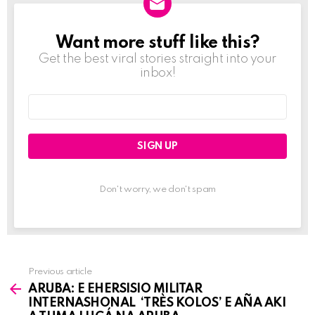
Want more stuff like this?
NEWSLETTER
Get the best viral stories straight into your
inbox!
Email
address:
Don't worry, we don't spam
Previous article
See
ARUBA: E EHERSISIO MILITAR
more
INTERNASHONAL ‘TRÈS KOLOS’ E AÑA AKI