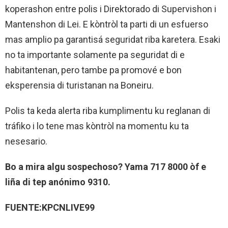
koperashon entre polis i Direktorado di Supervishon i
Mantenshon di Lei. E kòntròl ta parti di un esfuerso
mas amplio pa garantisá seguridat riba karetera. Esaki
no ta importante solamente pa seguridat di e
habitantenan, pero tambe pa promové e bon
eksperensia di turistanan na Boneiru.
Polis ta keda alerta riba kumplimentu ku reglanan di
tráfiko i lo tene mas kòntròl na momentu ku ta
nesesario.
Bo a mira algu sospechoso? Yama 717 8000 òf e
liña di tep anónimo 9310.
FUENTE:KPCNLIVE99