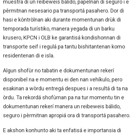
muestra di un reibeweis bálido, papelnan di seguro i e
pèrmitnan nesesario pa transportá pasahero. Dor di
hasi e kòntròlnan aki durante momentunan drùk di
temporada turístiko, manera yegada di un barku
krusero, KPCN i OLB ke garantisá kondishonnan di
transporte seif i regulá pa tantu bishitantenan komo
residentenan di e isla.
Algun shofùr no tabatin e dokumentunan rekerí
disponibel na e momentu ei den nan vehíkulo, pero
esakinan a wòrdu entregá despues i a resultá di ta na
òrdu. Ta rekordá shofùrnan pa na tur momentu tin e
dokumentunan rekerí manera un reibeweis bálido,
seguro i pèrmitnan apropiá ora di transportá pasahero.
E akshon konhunto aki ta enfatisá e importansia di