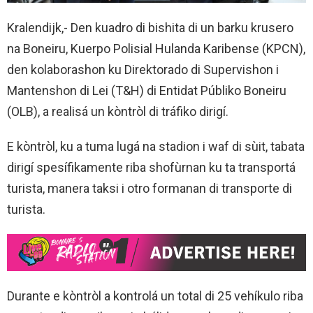
Kralendijk,- Den kuadro di bishita di un barku krusero
na Boneiru, Kuerpo Polisial Hulanda Karibense (KPCN),
den kolaborashon ku Direktorado di Supervishon i
Mantenshon di Lei (T&H) di Entidat Públiko Boneiru
(OLB), a realisá un kòntròl di tráfiko dirigí.
E kòntròl, ku a tuma lugá na stadion i waf di sùit, tabata
dirigí spesífikamente riba shofùrnan ku ta transportá
turista, manera taksi i otro formanan di transporte di
turista.
Durante e kòntròl a kontrolá un total di 25 vehíkulo riba