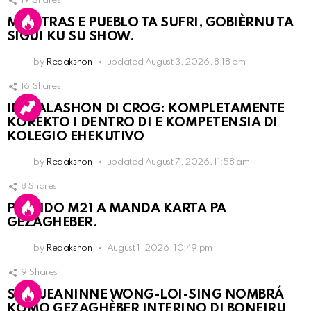
19
Shares
MIENTRAS E PUEBLO TA SUFRI, GOBIÈRNU TA
SIGUI KU SU SHOW.
by
Redakshon
updated
August 3, 2026, 8:18 pm
16
Shares
INSTALASHON DI CROG: KOMPLETAMENTE
KOREKTO I DENTRO DI E KOMPETENSIA DI
KOLEGIO EHEKUTIVO
by
Redakshon
updated
August 7, 2026, 11:58 am
8
Shares
PARTIDO M21 A MANDA KARTA PA
GEZAGHEBER.
by
Redakshon
August 1, 2026, 10:49 pm
9
Shares
SRA. JEANINNE WONG-LOI-SING NOMBRÁ
KOMO GEZAGHÈBER INTERINO DI BONEIRU