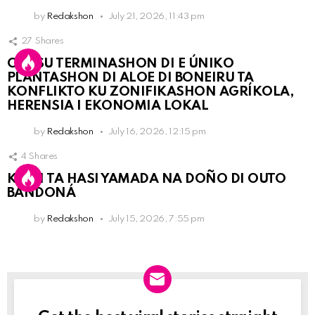
by
Redakshon
July 21, 2026, 11:43 pm
27
Shares
OLB SU TERMINASHON DI E ÚNIKO
PLANTASHON DI ALOE DI BONEIRU TA
KONFLIKTO KU ZONIFIKASHON AGRÍKOLA,
HERENSIA I EKONOMIA LOKAL
by
Redakshon
July 16, 2026, 12:15 pm
4
Shares
KPCN TA HASI YAMADA NA DOÑO DI OUTO
BANDONÁ
by
Redakshon
July 15, 2026, 7:55 pm