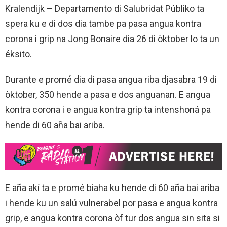
Kralendijk – Departamento di Salubridat Públiko ta
spera ku e di dos dia tambe pa pasa angua kontra
corona i grip na Jong Bonaire dia 26 di òktober lo ta un
éksito.
Durante e promé dia di pasa angua riba djasabra 19 di
òktober, 350 hende a pasa e dos anguanan. E angua
kontra corona i e angua kontra grip ta intenshoná pa
hende di 60 aña bai ariba.
E aña akí ta e promé biaha ku hende di 60 aña bai ariba
i hende ku un salú vulnerabel por pasa e angua kontra
grip, e angua kontra corona òf tur dos angua sin sita si