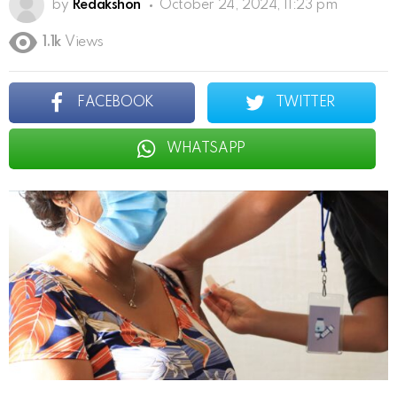
by
Redakshon
October 24, 2024, 11:23 pm
1.1k
Views
FACEBOOK
TWITTER
WHATSAPP