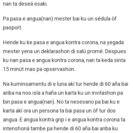
nan ta deseá esaki.
Pa pasa e angua(nan) mester bai ku un sédula òf
pasport.
Hende ku ke pasa e angua kontra corona, na yegada
mester yena un deklarashon di salú promé. Despues
ku nan pasa e angua kontra corona, nan ta keda sinta
15 minüt mas pa opservashon.
Na kuminsamentu di e luna akí tur hende di 60 aña bai
ariba na nos isla a haña un karta ku un invitashon pa
bin pasa e angua(nan). No ta nesesario pa bai ku e
karta akí ora un persona ta bai pasa un òf tur dos
angua. E angua kontra grip i e angua kontra corona ta
intenshoná tambe pa hende di 60 aña bai ariba ku