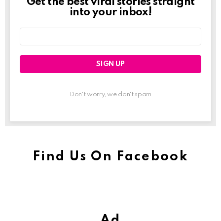
Get the best viral stories straight
Newslett
into your inbox!
Email
address:
Don't worry, we don't spam
Find Us On Facebook
Ad