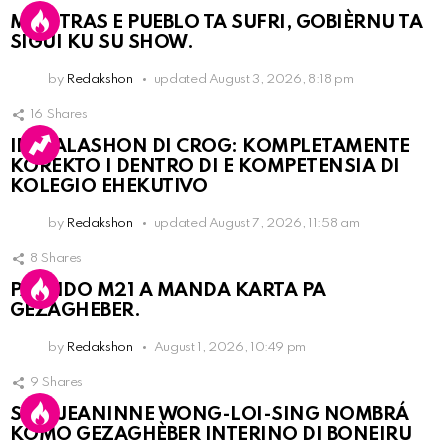
MIENTRAS E PUEBLO TA SUFRI, GOBIÈRNU TA
SIGUI KU SU SHOW.
by
Redakshon
updated
August 3, 2026, 8:18 pm
16
Shares
INSTALASHON DI CROG: KOMPLETAMENTE
KOREKTO I DENTRO DI E KOMPETENSIA DI
KOLEGIO EHEKUTIVO
by
Redakshon
updated
August 7, 2026, 11:58 am
8
Shares
PARTIDO M21 A MANDA KARTA PA
GEZAGHEBER.
by
Redakshon
August 1, 2026, 10:49 pm
9
Shares
SRA. JEANINNE WONG-LOI-SING NOMBRÁ
KOMO GEZAGHÈBER INTERINO DI BONEIRU