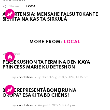
1
Shares
LOCAL
ATVERTENSIA: MENSAHE FALSU TOKANTE
BISHITA NA KAS TA SIRKULÁ
MORE FROM:
LOCAL
8
Shares
PERSEKUSHON TA TERMINA DEN KAYA
PRINCESS MARIE KU DETESHON.
by
Redakshon
updated
August 8, 2026, 4:06 pm
BO KE REPRESENTÁ BONEIRU NA
OROPA? ESAKI TA BO CHÈNS!
by
Redakshon
August 7, 2026, 10:14 pm