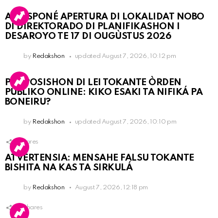
A POSPONÉ APERTURA DI LOKALIDAT NOBO
DI DIREKTORADO DI PLANIFIKASHON I
DESAROYO TE 17 DI OUGÙSTUS 2026
by
Redakshon
updated
August 7, 2026, 10:12 pm
PROPOSISHON DI LEI TOKANTE ÒRDEN
PÚBLIKO ONLINE: KIKO ESAKI TA NIFIKÁ PA
BONEIRU?
by
Redakshon
updated
August 7, 2026, 10:10 pm
1
Shares
ATVERTENSIA: MENSAHE FALSU TOKANTE
BISHITA NA KAS TA SIRKULÁ
by
Redakshon
August 7, 2026, 12:18 pm
16
Shares