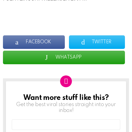
FACEBOOK
TWITTER
WHATSAPP
Want more stuff like this?
NEWSLETTER
Get the best viral stories straight into your
inbox!
Email
address: