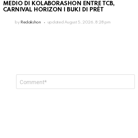
MEDIO DI KOLABORASHON ENTRE TCB,
CARNIVAL HORIZON I BUKI DI PRÈT
by
Redakshon
updated
August 5, 2026, 8:28 pm
Leave
Comment
*
a
Reply