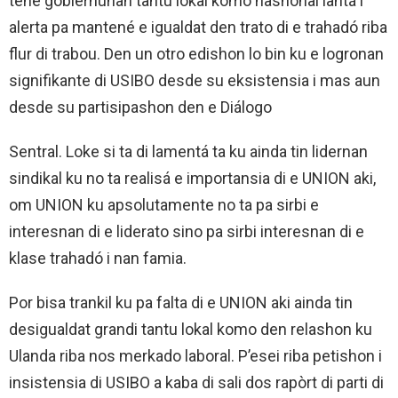
tene gobièrnunan tantu lokal komo nashonal lantá i
alerta pa mantené e igualdat den trato di e trahadó riba
flur di trabou. Den un otro edishon lo bin ku e logronan
signifikante di USIBO desde su eksistensia i mas aun
desde su partisipashon den e Diálogo
Sentral. Loke si ta di lamentá ta ku ainda tin lidernan
sindikal ku no ta realisá e importansia di e UNION aki,
om UNION ku apsolutamente no ta pa sirbi e
interesnan di e liderato sino pa sirbi interesnan di e
klase trahadó i nan famia.
Por bisa trankil ku pa falta di e UNION aki ainda tin
desigualdat grandi tantu lokal komo den relashon ku
Ulanda riba nos merkado laboral. P’esei riba petishon i
insistensia di USIBO a kaba di sali dos rapòrt di parti di