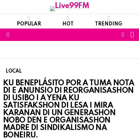
POPULAR
HOT
TRENDING
S
FOLL
Menu
US
LOCAL
KU BENEPLÁSITO POR A TUMA NOTA
DI E ANUNSIO DI REORGANISASHON
DI USIBO I A YENA KU
SATISFAKSHON DI LESA I MIRA
KARANAN DI UN GENERASHON
NOBO DEN E ORGANISASHON
MADRE DI SINDIKALISMO NA
BONEIRU.