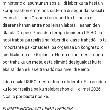
ministerio di asuntunan sosial i di labor ku ta hasi un
komparashon entre nos sistema di seguridat sosial i
esun di Ulanda Oropeo i un rapòrt ku ta indiká e
diferenshanan entre nos leinan laboral i esnan den
Ulanda Oropeo. Pues den tempu benidero USIBO tin
hopi trabou pa realisá na fabor di e klase trahadó i lo ta
importante pa konsiderá pa organisá un kongreso di
sindikalismo di e 6 islanan. Huntu na un mesa rondó
por traha ku un meta, esta eliminá desigualdat ku ta
eksistí den e klase trahadó riba nivel di Reino.
I den esaki USIBO mester tuma e liderato. E ta un idea
ku lo por realisá pa ku selebrashon di 1 di mei 2026.
Nos lo por basta nos ke.
FUENTE:NÒCHI WILLEM/LIVE99FM