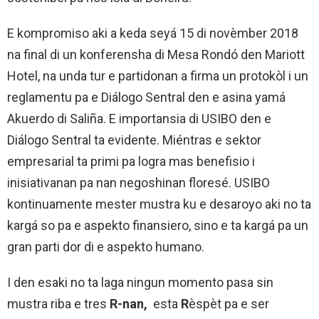
E kompromiso aki a keda seyá 15 di novèmber 2018
na final di un konferensha di Mesa Rondó den Mariott
Hotel, na unda tur e partidonan a firma un protokòl i un
reglamentu pa e Diálogo Sentral den e asina yamá
Akuerdo di Saliña. E importansia di USIBO den e
Diálogo Sentral ta evidente. Miéntras e sektor
empresarial ta primi pa logra mas benefisio i
inisiativanan pa nan negoshinan floresé. USIBO
kontinuamente mester mustra ku e desaroyo aki no ta
kargá so pa e aspekto finansiero, sino e ta kargá pa un
gran parti dor di e aspekto humano.
I den esaki no ta laga ningun momento pasa sin
mustra riba e tres
R-nan,
esta
R
èspèt pa e ser