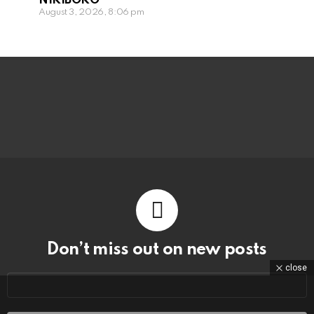
NIKIBOKO
August 3, 2026, 8:06 pm
Don’t miss out on new posts
close
Email
address: