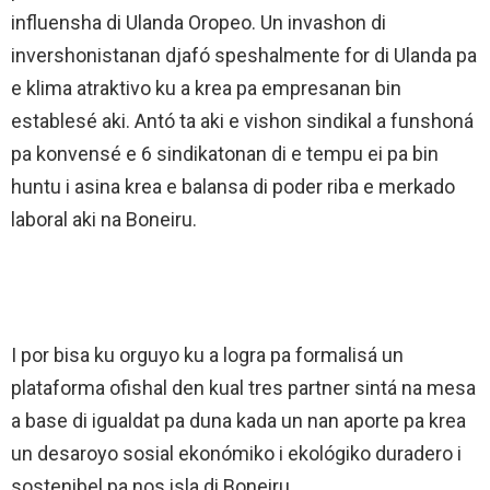
influensha di Ulanda Oropeo. Un invashon di
invershonistanan djafó speshalmente for di Ulanda pa
e klima atraktivo ku a krea pa empresanan bin
establesé aki. Antó ta aki e vishon sindikal a funshoná
pa konvensé e 6 sindikatonan di e tempu ei pa bin
huntu i asina krea e balansa di poder riba e merkado
laboral aki na Boneiru.
I por bisa ku orguyo ku a logra pa formalisá un
plataforma ofishal den kual tres partner sintá na mesa
a base di igualdat pa duna kada un nan aporte pa krea
un desaroyo sosial ekonómiko i ekológiko duradero i
sostenibel pa nos isla di Boneiru.