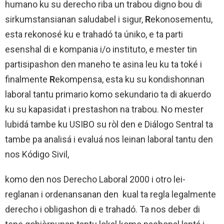
humano ku su derecho riba un trabou digno bou di
sirkumstansianan saludabel i sigur,
R
ekonosementu,
esta rekonosé ku e trahadó ta úniko, e ta parti
esenshal di e kompania i/o instituto, e mester tin
partisipashon den maneho te asina leu ku ta toké i
finalmente
R
ekompensa, esta ku su kondishonnan
laboral tantu primario komo sekundario ta di akuerdo
ku su kapasidat i prestashon na trabou. No mester
lubidá tambe ku USIBO su ròl den e Diálogo Sentral ta
tambe pa analisá i evaluá nos leinan laboral tantu den
nos Kódigo Sivil,
komo den nos Derecho Laboral 2000 i otro lei-
reglanan i ordenansanan den kual ta regla legalmente
derecho i obligashon di e trahadó. Ta nos deber di