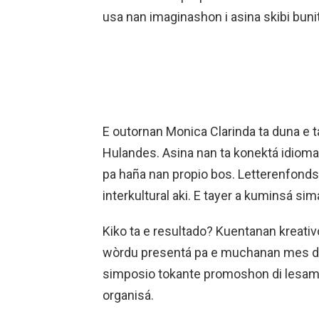
usa nan imaginashon i asina skibi buni
E outornan Monica Clarinda ta duna e t
Hulandes. Asina nan ta konektá idioma i
pa haña nan propio bos. Letterenfonds
interkultural aki. E tayer a kuminsá sim
Kiko ta e resultado? Kuentanan kreativ
wòrdu presentá pa e muchanan mes di
simposio tokante promoshon di lesam
organisá.