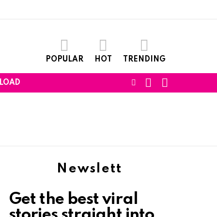
POPULAR
HOT
TRENDING
SEARCH
LOGIN
FOLLOW
LOAD
US
Newslett
Get the best viral
stories straight into