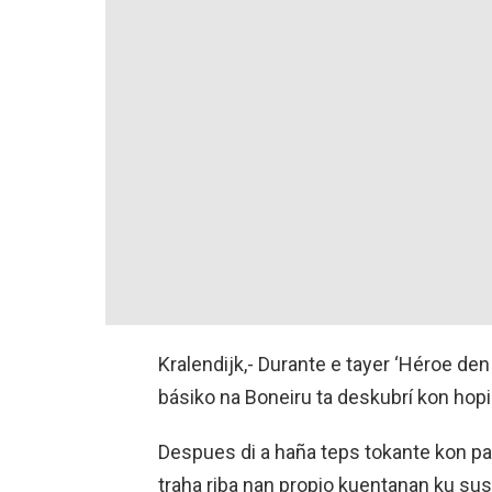
Kralendijk,- Durante e tayer ‘Héroe d
básiko na Boneiru ta deskubrí kon hopi 
Despues di a haña teps tokante kon pa
traha riba nan propio kuentanan ku s