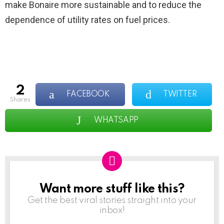
make Bonaire more sustainable and to reduce the
dependence of utility rates on fuel prices.
2
FACEBOOK
TWITTER
shares
WHATSAPP
Want more stuff like this?
NEWSLETTER
Get the best viral stories straight into your
inbox!