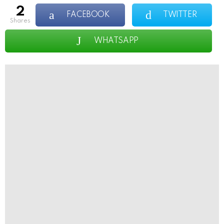
2
FACEBOOK
TWITTER
shares
WHATSAPP