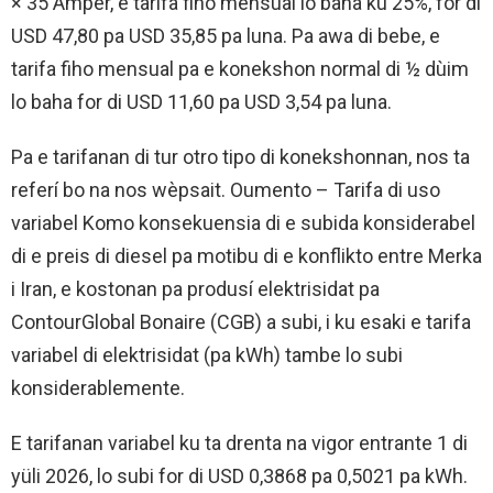
× 35 Ampèr, e tarifa fiho mensual lo baha ku 25%, for di
USD 47,80 pa USD 35,85 pa luna. Pa awa di bebe, e
tarifa fiho mensual pa e konekshon normal di ½ dùim
lo baha for di USD 11,60 pa USD 3,54 pa luna.
Pa e tarifanan di tur otro tipo di konekshonnan, nos ta
referí bo na nos wèpsait. Oumento – Tarifa di uso
variabel Komo konsekuensia di e subida konsiderabel
di e preis di diesel pa motibu di e konflikto entre Merka
i Iran, e kostonan pa produsí elektrisidat pa
ContourGlobal Bonaire (CGB) a subi, i ku esaki e tarifa
variabel di elektrisidat (pa kWh) tambe lo subi
konsiderablemente.
E tarifanan variabel ku ta drenta na vigor entrante 1 di
yüli 2026, lo subi for di USD 0,3868 pa 0,5021 pa kWh.