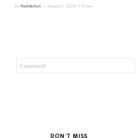
by
Redakshon
August 5, 2026, 7:31 pm
Leave
Comment
*
a
Reply
DON'T MISS