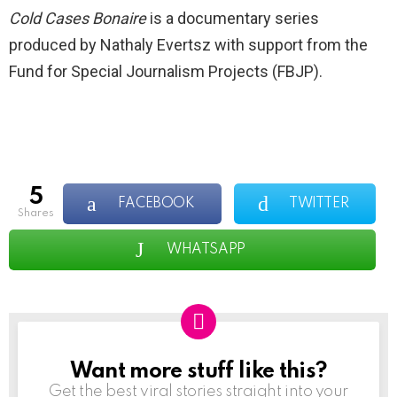
Cold Cases Bonaire
is a documentary series
produced by Nathaly Evertsz with support from the
Fund for Special Journalism Projects (FBJP).
5
FACEBOOK
TWITTER
shares
WHATSAPP
Want more stuff like this?
NEWSLETTER
Get the best viral stories straight into your