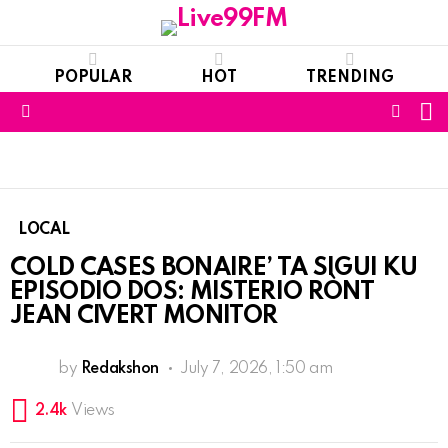
POPULAR
HOT
TRENDING
S
FOLL
Menu
US
LOCAL
COLD CASES BONAIRE’ TA SIGUI KU
EPISODIO DOS: MISTERIO RÒNT
JEAN CIVERT MONITOR
by
Redakshon
July 7, 2026, 1:50 am
2.4k
Views