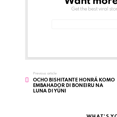
Want more s
Get the best viral sto
Email
address:
Previous article
See
OCHO BISHITANTE HONRÁ KOMO
more
EMBAHADOR DI BONEIRU NA
LUNA DI YÜNI
WHAT'S Y