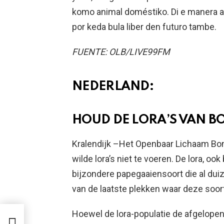
komo animal doméstiko. Di e manera ak
por keda bula liber den futuro tambe.
FUENTE: OLB/LIVE99FM
NEDERLAND:
HOUD DE LORA’S VAN BO
Kralendijk –Het Openbaar Lichaam Bo
wilde lora’s niet te voeren. De lora, 
bijzondere papegaaiensoort die al duiz
van de laatste plekken waar deze soort
Hoewel de lora-populatie de afgelopen j
MO
UNA