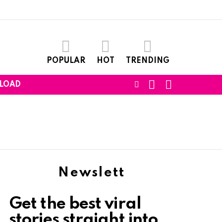
POPULAR
HOT
TRENDING
SEARCH
LOGIN
FOLLOW
LOAD
US
Newslett
Get the best viral
stories straight into