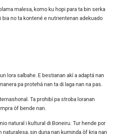
lama malesa, komo ku hopi para ta bin serka
i bia no ta kontené e nutrientenan adekuado
un lora salbahe. E bestianan akí a adaptá nan
manera pa protehá nan ta di laga nan na pas.
nternashonal. Ta prohibí pa stroba loranan
umpra òf bende nan.
nio natural i kultural di Boneiru. Tur hende por
en naturalesa, sin duna nan kuminda òf kria nan