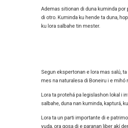
Ademas sitionan di duna kuminda por p
di otro. Kuminda ku hende ta duna, hop
ku lora salbahe tin mester.
Segun ekspertonan e lora mas salú, ta 
mes na naturalesa di Boneiru i e mihó 
Lora ta protehá pa legislashon lokal i i
salbahe, duna nan kuminda, kapturá, k
Lora ta un parti importante di e patrimo
yuda, ora gosa di e paranan liber akí d