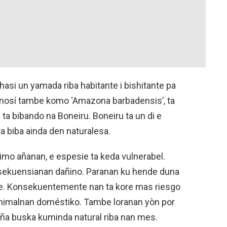
 hasi un yamada riba habitante i bishitante pa
onosí tambe komo ‘Amazona barbadensis’, ta
 ta bibando na Boneiru. Boneiru ta un di e
a biba ainda den naturalesa.
timo añanan, e espesie ta keda vulnerabel.
nsekuensianan dañino. Paranan ku hende duna
de. Konsekuentemente nan ta kore mas riesgo
f animalnan doméstiko. Tambe loranan yòn por
siña buska kuminda natural riba nan mes.