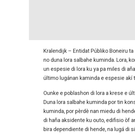
Kralendijk –
Entidat Públiko Boneiru ta
no duna lora salbahe kuminda. Lora, k
un espesie di lora ku ya pa miles di aña
último lugánan kaminda e espesie akí t
Ounke e poblashon di lora a krese e úl
Duna lora salbahe kuminda por tin ko
kuminda, por pèrdè nan miedu di hen
di haña aksidente ku outo, edifisio ò
bira dependiente di hende, na lugá di 