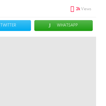
2k
Views
TWITTER
WHATSAPP