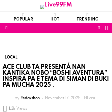
POPULAR
HOT
TRENDING
S
FOLL
Menu
US
LOCAL
ACE CLUB TA PRESENTÁ NAN
KANTIKA NOBO “BÒSHI AVENTURA”
INSPIRA PA E TEMA DI SIMAN DI BUKI
PA MUCHA 2025 .
by
Redakshon
November 17, 2025, 11:11 am
1.3k
Views