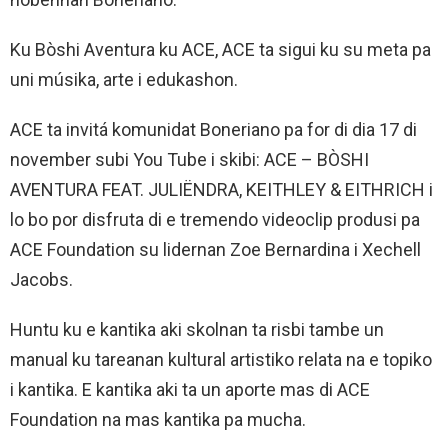
Ku Bòshi Aventura ku ACE, ACE ta sigui ku su meta pa
uni músika, arte i edukashon.
ACE ta invitá komunidat Boneriano pa for di dia 17 di
november subi You Tube i skibi: ACE – BÒSHI
AVENTURA FEAT. JULIËNDRA, KEITHLEY & EITHRICH i
lo bo por disfruta di e tremendo videoclip produsi pa
ACE Foundation su lidernan Zoe Bernardina i Xechell
Jacobs.
Huntu ku e kantika aki skolnan ta risbi tambe un
manual ku tareanan kultural artistiko relata na e topiko
i kantika. E kantika aki ta un aporte mas di ACE
Foundation na mas kantika pa mucha.