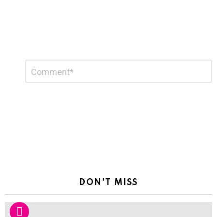
Leave
Comment
*
a
Reply
DON'T MISS