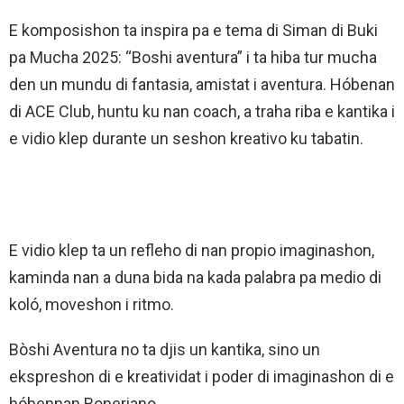
E komposishon ta inspira pa e tema di Siman di Buki
pa Mucha 2025: “Boshi aventura” i ta hiba tur mucha
den un mundu di fantasia, amistat i aventura. Hóbenan
di ACE Club, huntu ku nan coach, a traha riba e kantika i
e vidio klep durante un seshon kreativo ku tabatin.
E vidio klep ta un refleho di nan propio imaginashon,
kaminda nan a duna bida na kada palabra pa medio di
koló, moveshon i ritmo.
Bòshi Aventura no ta djis un kantika, sino un
ekspreshon di e kreatividat i poder di imaginashon di e
hóbennan Boneriano.