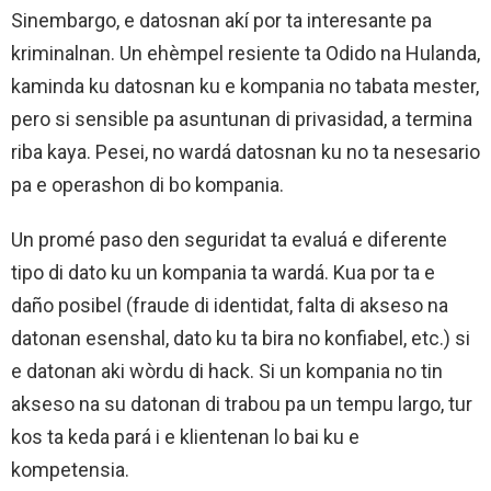
Sinembargo, e datosnan akí por ta interesante pa
kriminalnan. Un ehèmpel resiente ta Odido na Hulanda,
kaminda ku datosnan ku e kompania no tabata mester,
pero si sensible pa asuntunan di privasidad, a termina
riba kaya. Pesei, no wardá datosnan ku no ta nesesario
pa e operashon di bo kompania.
Un promé paso den seguridat ta evaluá e diferente
tipo di dato ku un kompania ta wardá. Kua por ta e
daño posibel (fraude di identidat, falta di akseso na
datonan esenshal, dato ku ta bira no konfiabel, etc.) si
e datonan aki wòrdu di hack. Si un kompania no tin
akseso na su datonan di trabou pa un tempu largo, tur
kos ta keda pará i e klientenan lo bai ku e
kompetensia.