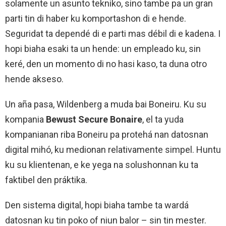
solamente un asunto tekniko, sino tambe pa un gran
parti tin di haber ku komportashon di e hende.
Seguridat ta dependé di e parti mas débil di e kadena. I
hopi biaha esaki ta un hende: un empleado ku, sin
keré, den un momento di no hasi kaso, ta duna otro
hende akseso.
Un aña pasa, Wildenberg a muda bai Boneiru. Ku su
kompania
Bewust Secure Bonaire
, el ta yuda
kompanianan riba Boneiru pa protehá nan datosnan
digital mihó, ku medionan relativamente simpel. Huntu
ku su klientenan, e ke yega na solushonnan ku ta
faktibel den práktika.
Den sistema digital, hopi biaha tambe ta wardá
datosnan ku tin poko of niun balor – sin tin mester.