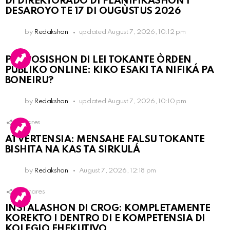
DI DIREKTORADO DI PLANIFIKASHON I
DESAROYO TE 17 DI OUGÙSTUS 2026
by
Redakshon
updated
August 7, 2026, 10:12 pm
PROPOSISHON DI LEI TOKANTE ÒRDEN
PÚBLIKO ONLINE: KIKO ESAKI TA NIFIKÁ PA
BONEIRU?
by
Redakshon
updated
August 7, 2026, 10:10 pm
1
Shares
ATVERTENSIA: MENSAHE FALSU TOKANTE
BISHITA NA KAS TA SIRKULÁ
by
Redakshon
August 7, 2026, 12:18 pm
16
Shares
INSTALASHON DI CROG: KOMPLETAMENTE
KOREKTO I DENTRO DI E KOMPETENSIA DI
KOLEGIO EHEKUTIVO