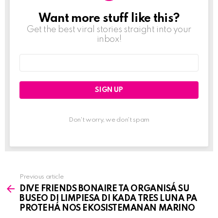
Want more stuff like this?
NEWSLETTER
Get the best viral stories straight into your
inbox!
Email
address:
Don't worry, we don't spam
Previous article
See
DIVE FRIENDS BONAIRE TA ORGANISÁ SU
more
BUSEO DI LIMPIESA DI KADA TRES LUNA PA
PROTEHÁ NOS EKOSISTEMANAN MARINO