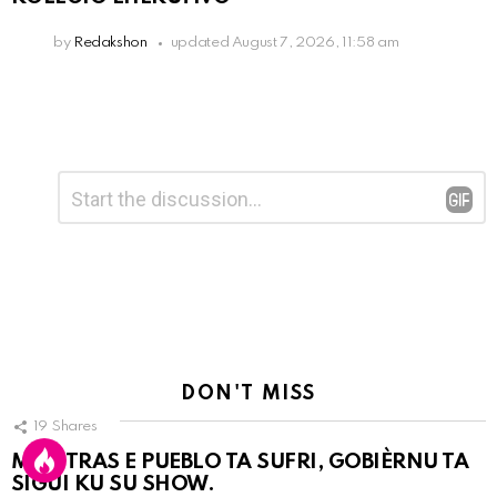
by
Redakshon
updated
August 7, 2026, 11:58 am
Leave
Comment
*
a
Reply
DON'T MISS
19
Shares
MIENTRAS E PUEBLO TA SUFRI, GOBIÈRNU TA
SIGUI KU SU SHOW.