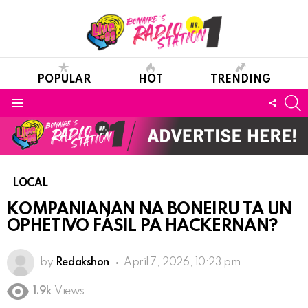
POPULAR
HOT
TRENDING
S
FOLL
Menu
US
LOCAL
KOMPANIANAN NA BONEIRU TA UN
OPHETIVO FÁSIL PA HACKERNAN?
by
Redakshon
April 7, 2026, 10:23 pm
1.9k
Views