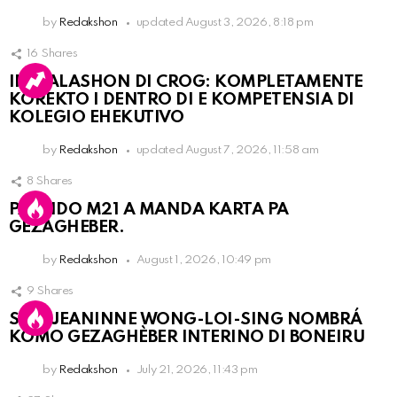
by
Redakshon
updated
August 3, 2026, 8:18 pm
16
Shares
INSTALASHON DI CROG: KOMPLETAMENTE
KOREKTO I DENTRO DI E KOMPETENSIA DI
KOLEGIO EHEKUTIVO
by
Redakshon
updated
August 7, 2026, 11:58 am
8
Shares
PARTIDO M21 A MANDA KARTA PA
GEZAGHEBER.
by
Redakshon
August 1, 2026, 10:49 pm
9
Shares
SRA. JEANINNE WONG-LOI-SING NOMBRÁ
KOMO GEZAGHÈBER INTERINO DI BONEIRU
by
Redakshon
July 21, 2026, 11:43 pm