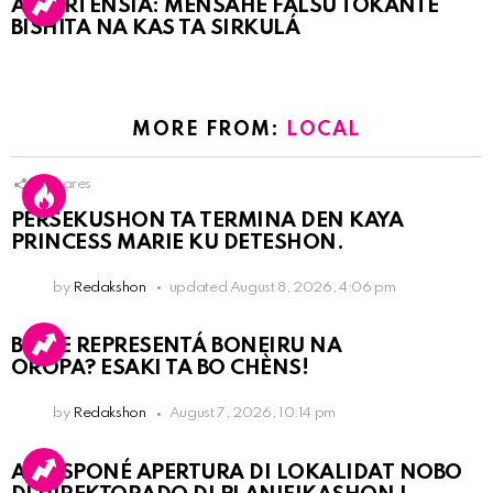
ATVERTENSIA: MENSAHE FALSU TOKANTE
BISHITA NA KAS TA SIRKULÁ
MORE FROM:
LOCAL
9
Shares
PERSEKUSHON TA TERMINA DEN KAYA
PRINCESS MARIE KU DETESHON.
by
Redakshon
updated
August 8, 2026, 4:06 pm
BO KE REPRESENTÁ BONEIRU NA
OROPA? ESAKI TA BO CHÈNS!
by
Redakshon
August 7, 2026, 10:14 pm
A POSPONÉ APERTURA DI LOKALIDAT NOBO