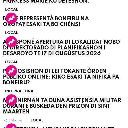
PRINCESS MARIE KU DETESHON.
LOCAL
BO KE REPRESENTÁ BONEIRU NA
OROPA? ESAKI TA BO CHÈNS!
LOCAL
A POSPONÉ APERTURA DI LOKALIDAT NOBO
DI DIREKTORADO DI PLANIFIKASHON I
DESAROYO TE 17 DI OUGÙSTUS 2026
LOCAL
PROPOSISHON DI LEI TOKANTE ÒRDEN
PÚBLIKO ONLINE: KIKO ESAKI TA NIFIKÁ PA
BONEIRU?
INTERNATIONAL
MARINIRNAN TA DUNA ASISTENSIA MILITAR
DURANTE BÚSKEDA DEN PRIZÒN DI SINT
MAARTEN
1
Shares
LOCAL