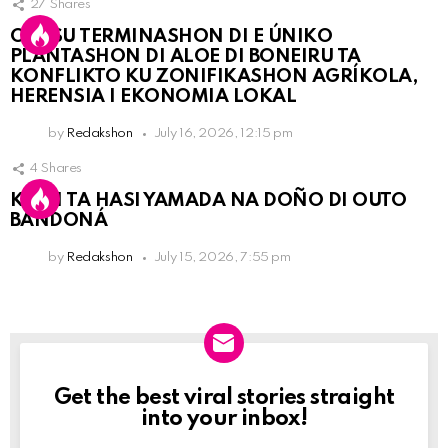
27
Shares
OLB SU TERMINASHON DI E ÚNIKO
PLANTASHON DI ALOE DI BONEIRU TA
KONFLIKTO KU ZONIFIKASHON AGRÍKOLA,
HERENSIA I EKONOMIA LOKAL
by
Redakshon
July 16, 2026, 12:15 pm
4
Shares
KPCN TA HASI YAMADA NA DOÑO DI OUTO
BANDONÁ
by
Redakshon
July 15, 2026, 7:55 pm
Get the best viral stories straight
Newslett
into your inbox!