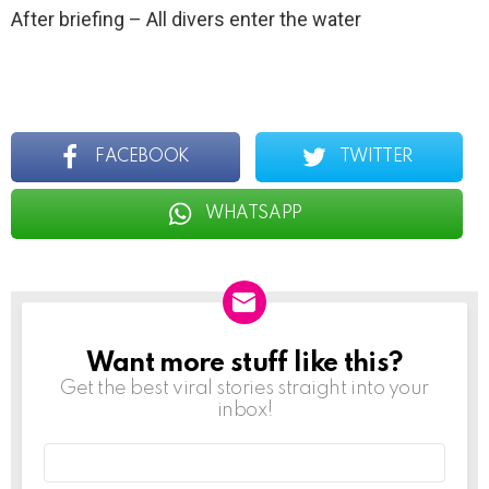
After briefing – All divers enter the water
FACEBOOK
TWITTER
WHATSAPP
Want more stuff like this?
NEWSLETTER
Get the best viral stories straight into your
inbox!
Email
address: