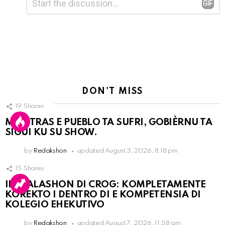
*
a
Reply
DON'T MISS
19
Shares
MIENTRAS E PUEBLO TA SUFRI, GOBIÈRNU TA
SIGUI KU SU SHOW.
by
Redakshon
updated
August 3, 2026, 8:18 pm
15
Shares
INSTALASHON DI CROG: KOMPLETAMENTE
KOREKTO I DENTRO DI E KOMPETENSIA DI
KOLEGIO EHEKUTIVO
by
Redakshon
updated
August 7, 2026, 11:58 am