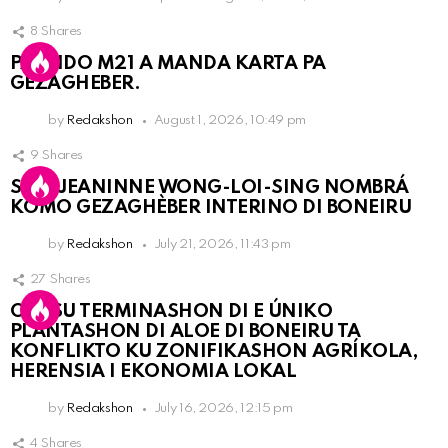
8
Shares
PARTIDO M21 A MANDA KARTA PA
GEZAGHEBER.
by
Redakshon
August 1, 2026, 10:49 pm
9
Shares
SRA. JEANINNE WONG-LOI-SING NOMBRÁ
KOMO GEZAGHÈBER INTERINO DI BONEIRU
by
Redakshon
July 21, 2026, 11:43 pm
27
Shares
OLB SU TERMINASHON DI E ÚNIKO
PLANTASHON DI ALOE DI BONEIRU TA
KONFLIKTO KU ZONIFIKASHON AGRÍKOLA,
HERENSIA I EKONOMIA LOKAL
by
Redakshon
July 16, 2026, 12:15 pm
4
Shares