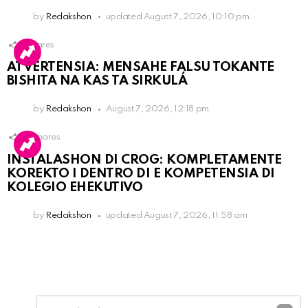
by
Redakshon
updated
August 7, 2026, 10:10 pm
1
Shares
ATVERTENSIA: MENSAHE FALSU TOKANTE
BISHITA NA KAS TA SIRKULÁ
by
Redakshon
August 7, 2026, 12:18 pm
15
Shares
INSTALASHON DI CROG: KOMPLETAMENTE
KOREKTO I DENTRO DI E KOMPETENSIA DI
KOLEGIO EHEKUTIVO
by
Redakshon
updated
August 7, 2026, 11:58 am
Leave
Comment