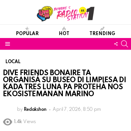
POPULAR
HOT
TRENDING
S
FOLL
Menu
US
LOCAL
DIVE FRIENDS BONAIRE TA
ORGANISÁ SU BUSEO DI LIMPIESA DI
KADA TRES LUNA PA PROTEHÁ NOS
EKOSISTEMANAN MARINO
by
Redakshon
April 7, 2026, 8:50 pm
1.4k
Views