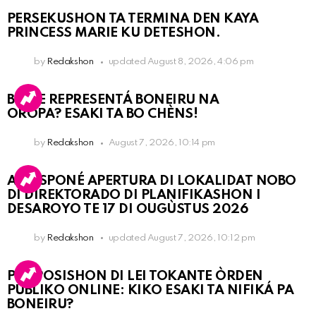
PERSEKUSHON TA TERMINA DEN KAYA
PRINCESS MARIE KU DETESHON.
by
Redakshon
updated
August 8, 2026, 4:06 pm
BO KE REPRESENTÁ BONEIRU NA
OROPA? ESAKI TA BO CHÈNS!
by
Redakshon
August 7, 2026, 10:14 pm
A POSPONÉ APERTURA DI LOKALIDAT NOBO
DI DIREKTORADO DI PLANIFIKASHON I
DESAROYO TE 17 DI OUGÙSTUS 2026
by
Redakshon
updated
August 7, 2026, 10:12 pm
PROPOSISHON DI LEI TOKANTE ÒRDEN
PÚBLIKO ONLINE: KIKO ESAKI TA NIFIKÁ PA
BONEIRU?