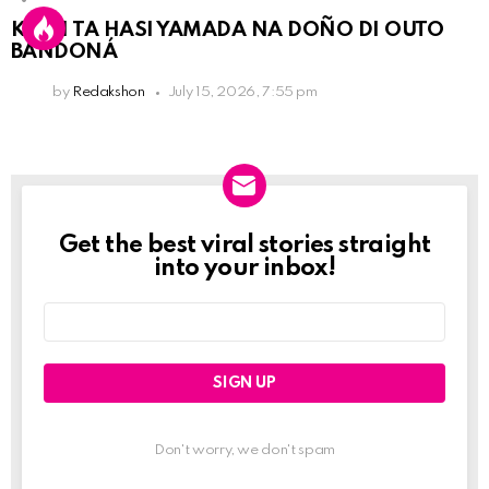
KPCN TA HASI YAMADA NA DOÑO DI OUTO
BANDONÁ
by
Redakshon
July 15, 2026, 7:55 pm
Get the best viral stories straight
Newslett
into your inbox!
Email
address:
Don't worry, we don't spam