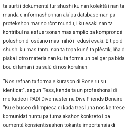
ta surti i dokumentá tur shushi ku nan kolektá i nan ta
manda e informashonnan akí pa database-nan pa
protekshon marino rònt mundu, i ku esaki nan ta
kontribuí na esfuersonan mas amplio pa komprondé
polushon di oséano mas mihó i redusí esaki. E tipo di
shushi ku mas tantu nan ta topa kuné ta plèstik, liña di
piska i otro materialnan ku ta forma un peliger pa bida
bou di laman i pa salú di nos koralnan.
“Nos refnan ta forma e kurason di Boneiru su
identidat”, segun Tess, kende ta un profeshonal di
merkadeo i PADI Divemaster na Dive Friends Bonaire.
“Ku e buseo di limpiesa di kada tres luna nos ke trese
komunidat huntu pa tuma akshon konkreto i pa
oumentá konsientisashon tokante importansia di