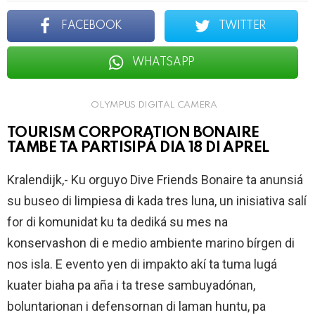
FACEBOOK
TWITTER
WHATSAPP
OLYMPUS DIGITAL CAMERA
TOURISM CORPORATION BONAIRE
TAMBE TA PARTISIPÁ DIA 18 DI APREL
Kralendijk,- Ku orguyo Dive Friends Bonaire ta anunsiá
su buseo di limpiesa di kada tres luna, un inisiativa salí
for di komunidat ku ta dediká su mes na
konservashon di e medio ambiente marino bírgen di
nos isla. E evento yen di impakto akí ta tuma lugá
kuater biaha pa aña i ta trese sambuyadónan,
boluntarionan i defensornan di laman huntu, pa