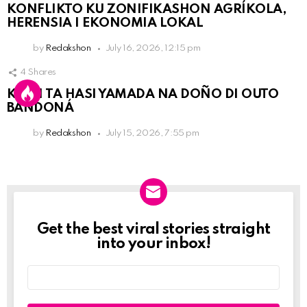
KONFLIKTO KU ZONIFIKASHON AGRÍKOLA,
HERENSIA I EKONOMIA LOKAL
by
Redakshon
July 16, 2026, 12:15 pm
4
Shares
KPCN TA HASI YAMADA NA DOÑO DI OUTO
BANDONÁ
by
Redakshon
July 15, 2026, 7:55 pm
Get the best viral stories straight
Newslett
into your inbox!
Email
address: