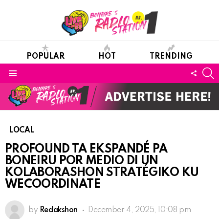
POPULAR
HOT
TRENDING
S
FOLL
Menu
US
LOCAL
PROFOUND TA EKSPANDÉ PA
BONEIRU POR MEDIO DI UN
KOLABORASHON STRATÉGIKO KU
WECOORDINATE
by
Redakshon
December 4, 2025, 10:08 pm