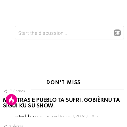
Leave
Comment
*
a
Reply
DON'T MISS
19
Shares
MIENTRAS E PUEBLO TA SUFRI, GOBIÈRNU TA
SIGUI KU SU SHOW.
by
Redakshon
updated
August 3, 2026, 8:18 pm
8
Shares