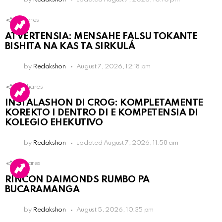
1
Shares
ATVERTENSIA: MENSAHE FALSU TOKANTE
BISHITA NA KAS TA SIRKULÁ
by
Redakshon
August 7, 2026, 12:18 pm
14
Shares
INSTALASHON DI CROG: KOMPLETAMENTE
KOREKTO I DENTRO DI E KOMPETENSIA DI
KOLEGIO EHEKUTIVO
by
Redakshon
updated
August 7, 2026, 11:58 am
3
Shares
RINCON DAIMONDS RUMBO PA
BUCARAMANGA
by
Redakshon
August 5, 2026, 10:35 pm