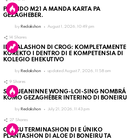
PARTIDO M21 A MANDA KARTA PA
GEZAGHEBER.
by
Redakshon
August 1, 2026, 10:49 pm
14
Shares
INSTALASHON DI CROG: KOMPLETAMENTE
KOREKTO I DENTRO DI E KOMPETENSIA DI
KOLEGIO EHEKUTIVO
by
Redakshon
updated
August 7, 2026, 11:58 am
9
Shares
SRA. JEANINNE WONG-LOI-SING NOMBRÁ
KOMO GEZAGHÈBER INTERINO DI BONEIRU
by
Redakshon
July 21, 2026, 11:43 pm
27
Shares
OLB SU TERMINASHON DI E ÚNIKO
PLANTASHON DI ALOE DI BONEIRU TA