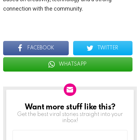
connection with the community.
FACEBOOK
TWITTER
WHATSAPP
Want more stuff like this?
NEWSLETTER
Get the best viral stories straight into your
inbox!
Email
address: