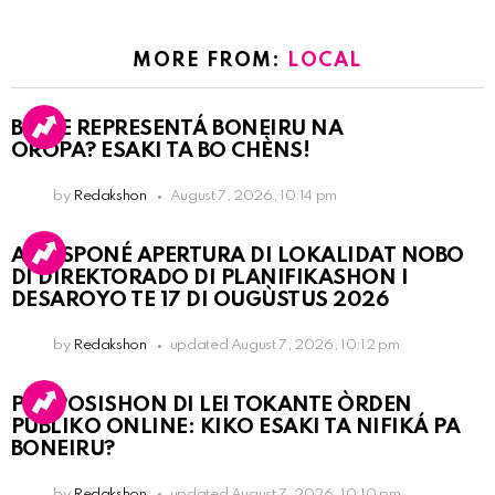
MORE FROM:
LOCAL
BO KE REPRESENTÁ BONEIRU NA
OROPA? ESAKI TA BO CHÈNS!
by
Redakshon
August 7, 2026, 10:14 pm
A POSPONÉ APERTURA DI LOKALIDAT NOBO
DI DIREKTORADO DI PLANIFIKASHON I
DESAROYO TE 17 DI OUGÙSTUS 2026
by
Redakshon
updated
August 7, 2026, 10:12 pm
PROPOSISHON DI LEI TOKANTE ÒRDEN
PÚBLIKO ONLINE: KIKO ESAKI TA NIFIKÁ PA
BONEIRU?
by
Redakshon
updated
August 7, 2026, 10:10 pm