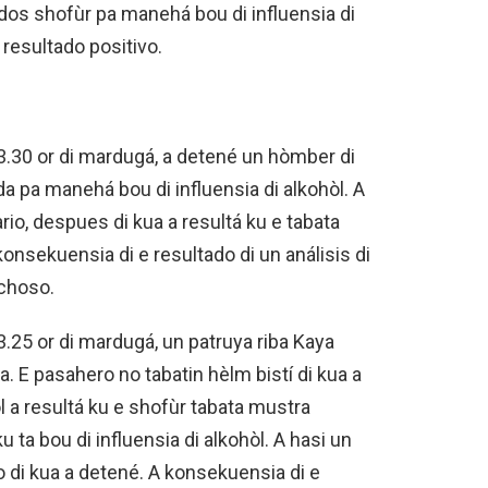
 dos shofùr pa manehá bou di influensia di
 resultado positivo.
3.30 or di mardugá, a detené un hòmber di
inda pa manehá bou di influensia di alkohòl. A
rio, despues di kua a resultá ku e tabata
konsekuensia di e resultado di un análisis di
echoso.
3.25 or di mardugá, un patruya riba Kaya
. E pasahero no tabatin hèlm bistí di kua a
l a resultá ku e shofùr tabata mustra
u ta bou di influensia di alkohòl. A hasi un
o di kua a detené. A konsekuensia di e