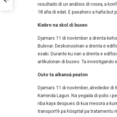
resultado di un análisis di rosea, a konf
18 aña di edat. E pasahero a haña but 
Kiebro na skol di buseo
Djamars 11 di novèmber a drenta keho d
Bulevar. Deskonosínan a drenta e edifis
esaki. Durante ku nan a drenta e edifisio
artíkulonan di buseo. Ta investigando 
Outo ta alkansá peaton
Djamars 11 di novèmber, alrededor di 6.
Kaminda Lagun. Na yegada di polis i pe
riba kaya despues di kua mesora a ku
transport’é pa hòspital pa tratamentu 