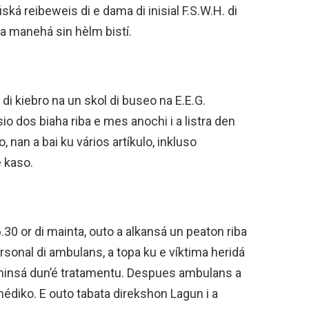
iská reibeweis di e dama di inisial F.S.W.H. di
pa manehá sin hèlm bistí.
i kiebro na un skol di buseo na E.E.G.
io dos biaha riba e mes anochi i a listra den
, nan a bai ku vários artíkulo, inkluso
e kaso.
30 or di mainta, outo a alkansá un peaton riba
rsonal di ambulans, a topa ku e víktima heridá
minsá dun’é tratamentu. Despues ambulans a
médiko. E outo tabata direkshon Lagun i a