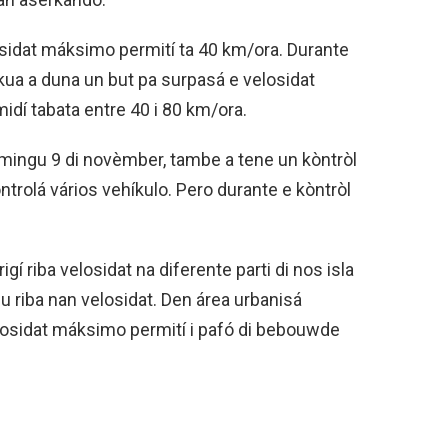
losidat máksimo permití ta 40 km/ora. Durante
i kua a duna un but pa surpasá e velosidat
idí tabata entre 40 i 80 km/ora.
mingu 9 di novèmber, tambe a tene un kòntròl
 kontrolá vários vehíkulo. Pero durante e kòntròl
igí riba velosidat na diferente parti di nos isla
inu riba nan velosidat. Den área urbanisá
losidat máksimo permití i pafó di bebouwde