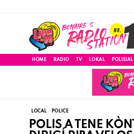
HOME
RADIO
TV
LOKAL
POLISIAL
LOCAL
POLICE
POLIS A TENE KÒN