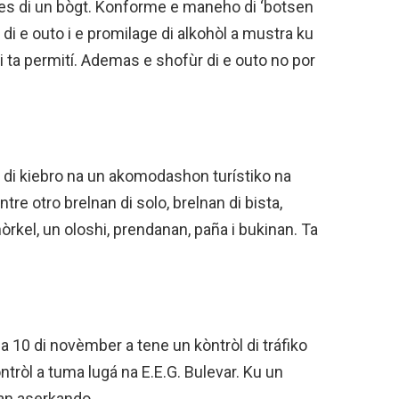
es di un bògt. Konforme e maneho di ‘botsen
r di e outo i e promilage di alkohòl a mustra ku
i ta permití. Ademas e shofùr di e outo no por
di kiebro na un akomodashon turístiko na
tre otro brelnan di solo, brelnan di bista,
òrkel, un oloshi, prendanan, paña i bukinan. Ta
a 10 di novèmber a tene un kòntròl di tráfiko
òntròl a tuma lugá na E.E.G. Bulevar. Ku un
nan aserkando.