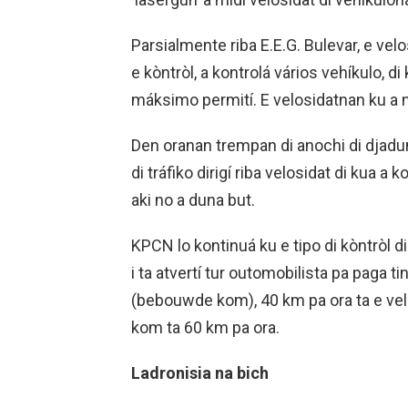
Parsialmente riba E.E.G. Bulevar, e ve
e kòntròl, a kontrolá vários vehíkulo, d
máksimo permití. E velosidatnan ku a m
Den oranan trempan di anochi di djadu
di tráfiko dirigí riba velosidat di kua a
aki no a duna but.
KPCN lo kontinuá ku e tipo di kòntròl dir
i ta atvertí tur outomobilista pa paga t
(bebouwde kom), 40 km pa ora ta e ve
kom ta 60 km pa ora.
Ladronisia na bich