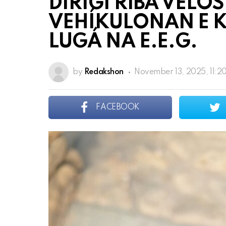
DIRIGÍ RIBA VELOS
VEHÍKULONAN E 
LUGÁ NA E.E.G.
by
Redakshon
November 13, 2025, 11:2
FACEBOOK