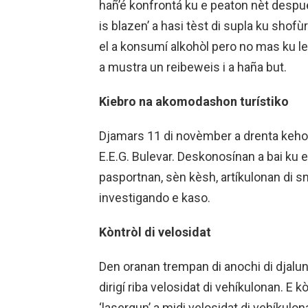
hañ’é konfrontá ku e peaton nèt despu
is blazen’ a hasi tèst di supla ku shofù
el a konsumí alkohòl pero no mas ku le
a mustra un reibeweis i a haña but.
Kiebro na akomodashon turístiko
Djamars 11 di novèmber a drenta keho 
E.E.G. Bulevar. Deskonosínan a bai ku en
pasportnan, sèn kèsh, artíkulonan di sn
investigando e kaso.
Kòntròl di velosidat
Den oranan trempan di anochi di djalun
dirigí riba velosidat di vehíkulonan. E k
‘lasergun’ a midi velosidat di vehíkulo