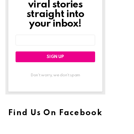
viral stories
straight into
your inbox!
Email
address:
Don't worry, we don't spam
Find Us On Facebook