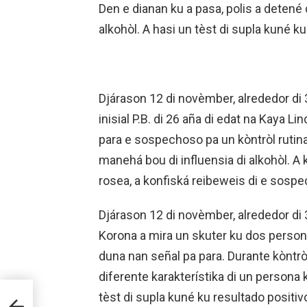
Den e dianan ku a pasa, polis a detené
alkohòl. A hasi un tèst di supla kuné ku
Djárason 12 di novèmber, alrededor di 
inisial P.B. di 26 aña di edat na Kaya L
para e sospechoso pa un kòntròl rutina
manehá bou di influensia di alkohòl. A 
rosea, a konfiská reibeweis di e sosp
Djárason 12 di novèmber, alrededor di 
Korona a mira un skuter ku dos persona
duna nan señal pa para. Durante kòntrò
diferente karakterístika di un persona k
ON
tèst di supla kuné ku resultado positiv
 NO