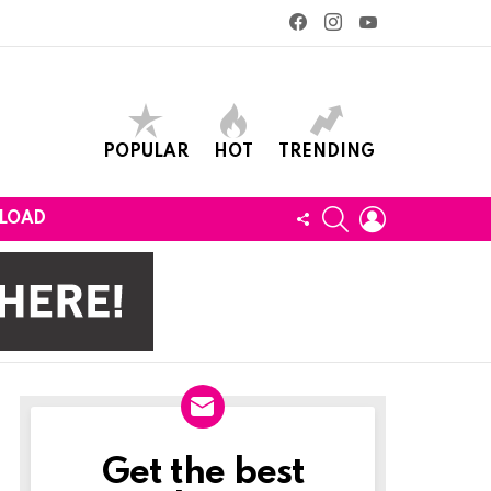
facebook
instagram
youtube
POPULAR
HOT
TRENDING
SEARCH
LOGIN
FOLLOW
LOAD
US
Get the best
Newslett