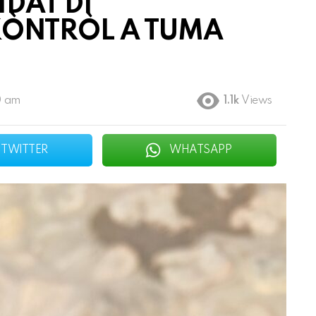
IDAT DI
KÒNTRÒL A TUMA
0 am
1.1k
Views
TWITTER
WHATSAPP