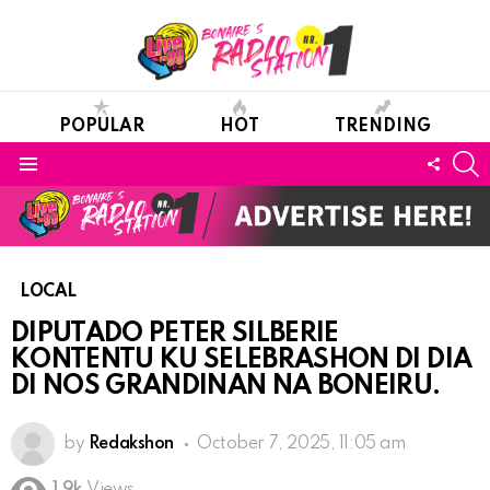
POPULAR
HOT
TRENDING
S
FOLL
Menu
US
LOCAL
DIPUTADO PETER SILBERIE
KONTENTU KU SELEBRASHON DI DIA
DI NOS GRANDINAN NA BONEIRU.
by
Redakshon
October 7, 2025, 11:05 am