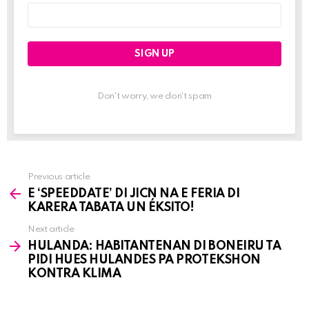
Email
address:
Don't worry, we don't spam
Previous article
See
E ‘SPEEDDATE’ DI JICN NA E FERIA DI
more
KARERA TABATA UN ÉKSITO!
Next article
HULANDA: HABITANTENAN DI BONEIRU TA
PIDI HUES HULANDES PA PROTEKSHON
KONTRA KLIMA