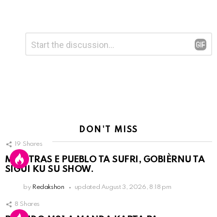
Leave
Comment
*
a
Reply
DON'T MISS
19
Shares
MIENTRAS E PUEBLO TA SUFRI, GOBIÈRNU TA
SIGUI KU SU SHOW.
by
Redakshon
updated
August 3, 2026, 8:18 pm
8
Shares