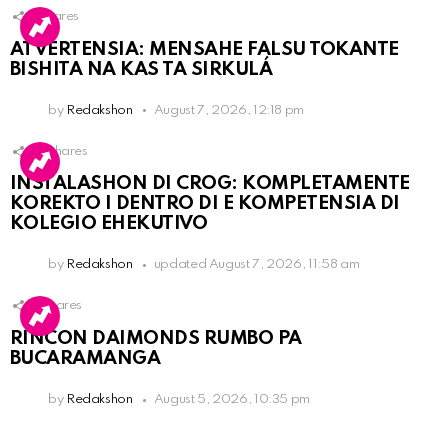
1
Shares
ATVERTENSIA: MENSAHE FALSU TOKANTE
BISHITA NA KAS TA SIRKULÁ
by
Redakshon
August 7, 2026, 12:18 pm
15
Shares
INSTALASHON DI CROG: KOMPLETAMENTE
KOREKTO I DENTRO DI E KOMPETENSIA DI
KOLEGIO EHEKUTIVO
by
Redakshon
updated
August 7, 2026, 11:58 am
3
Shares
RINCON DAIMONDS RUMBO PA
BUCARAMANGA
by
Redakshon
August 5, 2026, 10:35 pm