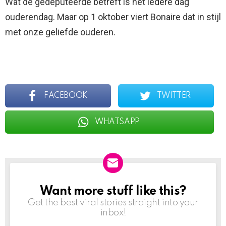
Wat de gedeputeerde betreft is het iedere dag
ouderendag. Maar op 1 oktober viert Bonaire dat in stijl
met onze geliefde ouderen.
FACEBOOK
TWITTER
WHATSAPP
Want more stuff like this?
NEWSLETTER
Get the best viral stories straight into your
inbox!