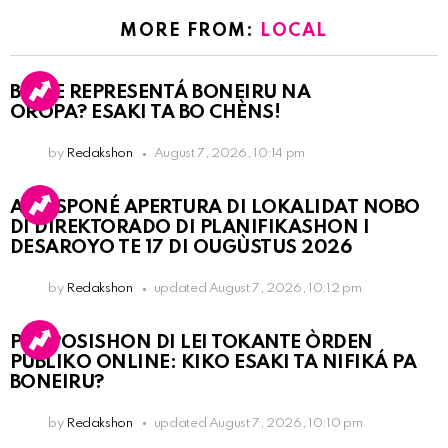
MORE FROM:
LOCAL
BO KE REPRESENTÁ BONEIRU NA
OROPA? ESAKI TA BO CHÈNS!
by
Redakshon
August 7, 2026, 10:14 pm
A POSPONÉ APERTURA DI LOKALIDAT NOBO
DI DIREKTORADO DI PLANIFIKASHON I
DESAROYO TE 17 DI OUGÙSTUS 2026
by
Redakshon
updated
August 7, 2026, 10:12 pm
PROPOSISHON DI LEI TOKANTE ÒRDEN
PÚBLIKO ONLINE: KIKO ESAKI TA NIFIKÁ PA
BONEIRU?
by
Redakshon
updated
August 7, 2026, 10:10 pm