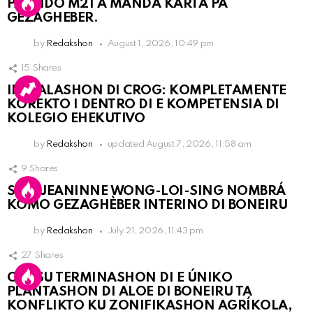
PARTIDO M21 A MANDA KARTA PA
GEZAGHEBER.
by
Redakshon
August 1, 2026, 10:49 pm
15
Shares
INSTALASHON DI CROG: KOMPLETAMENTE
KOREKTO I DENTRO DI E KOMPETENSIA DI
KOLEGIO EHEKUTIVO
by
Redakshon
updated
August 7, 2026, 11:58 am
9
Shares
SRA. JEANINNE WONG-LOI-SING NOMBRÁ
KOMO GEZAGHÈBER INTERINO DI BONEIRU
by
Redakshon
July 21, 2026, 11:43 pm
27
Shares
OLB SU TERMINASHON DI E ÚNIKO
PLANTASHON DI ALOE DI BONEIRU TA
KONFLIKTO KU ZONIFIKASHON AGRÍKOLA,