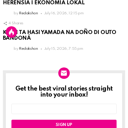
HERENSIA I EKONOMIA LOKAL
by
Redakshon
July 16, 2026, 12:15 pm
4
Shares
KPCN TA HASI YAMADA NA DOÑO DI OUTO
BANDONÁ
by
Redakshon
July 15, 2026, 7:55 pm
Get the best viral stories straight
Newslett
into your inbox!
Email
address: