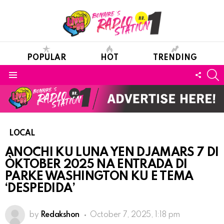
POPULAR
HOT
TRENDING
S
FOLL
Menu
US
LOCAL
ANOCHI KU LUNA YEN DJAMARS 7 DI
ÒKTOBER 2025 NA ENTRADA DI
PARKE WASHINGTON KU E TEMA
‘DESPEDIDA’
by
Redakshon
October 7, 2025, 1:18 pm