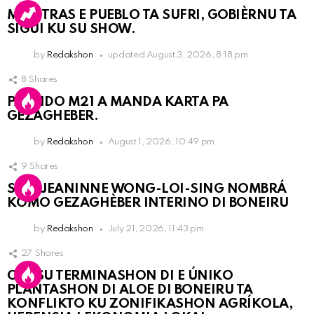
MIENTRAS E PUEBLO TA SUFRI, GOBIÈRNU TA
SIGUI KU SU SHOW.
by
Redakshon
updated
August 3, 2026, 8:18 pm
8
Shares
PARTIDO M21 A MANDA KARTA PA
GEZAGHEBER.
by
Redakshon
August 1, 2026, 10:49 pm
9
Shares
SRA. JEANINNE WONG-LOI-SING NOMBRÁ
KOMO GEZAGHÈBER INTERINO DI BONEIRU
by
Redakshon
July 21, 2026, 11:43 pm
27
Shares
OLB SU TERMINASHON DI E ÚNIKO
PLANTASHON DI ALOE DI BONEIRU TA
KONFLIKTO KU ZONIFIKASHON AGRÍKOLA,