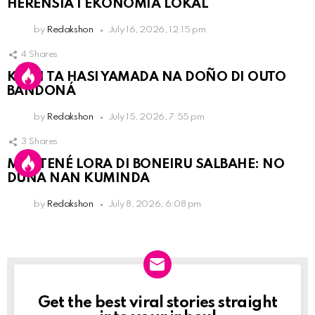
HERENSIA I EKONOMIA LOKAL
by
Redakshon
July 16, 2026, 12:15 pm
4
Shares
KPCN TA HASI YAMADA NA DOÑO DI OUTO
BANDONÁ
by
Redakshon
July 15, 2026, 7:55 pm
3
Shares
MANTENÉ LORA DI BONEIRU SALBAHE: NO
DUNA NAN KUMINDA
by
Redakshon
July 8, 2026, 6:08 pm
Get the best viral stories straight
Newslett