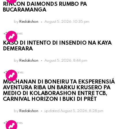
RINCON DAIMONDS RUMBO PA
BUCARAMANGA
by
Redakshon
August 5, 2026, 10:35 pm
1
Shares
KASO DI INTENTO DI INSENDIO NA KAYA
DEMERARA
by
Redakshon
August 5, 2026, 8:44 pm
3
Shares
MUCHANAN DI BONEIRU TA EKSPERENSIÁ
AVENTURA RIBA UN BARKU KRUSERO PA
MEDIO DI KOLABORASHON ENTRE TCB,
CARNIVAL HORIZON I BUKI DI PRÈT
by
Redakshon
updated
August 5, 2026, 8:28 pm
1
Shares