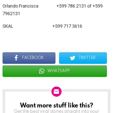
Orlando Francisca +599 786 2131 of +599
7962131
SKAL +599 717 3616
FACEBOOK
TWITTER
WHATSAPP
Want more stuff like this?
NEWSLETTER
Get the best viral stories straight into your