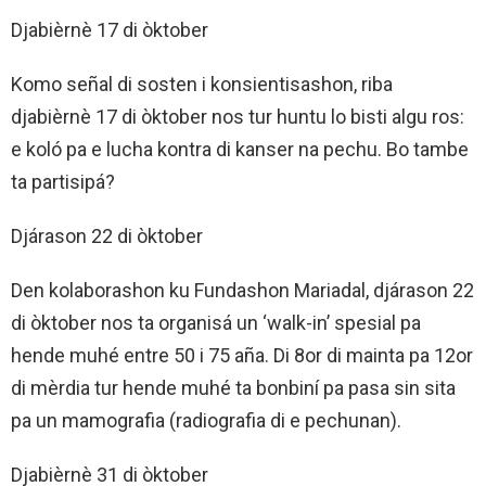
Djabièrnè 17 di òktober
Komo señal di sosten i konsientisashon, riba
djabièrnè 17 di òktober nos tur huntu lo bisti algu ros:
e koló pa e lucha kontra di kanser na pechu. Bo tambe
ta partisipá?
Djárason 22 di òktober
Den kolaborashon ku Fundashon Mariadal, djárason 22
di òktober nos ta organisá un ‘walk-in’ spesial pa
hende muhé entre 50 i 75 aña. Di 8or di mainta pa 12or
di mèrdia tur hende muhé ta bonbiní pa pasa sin sita
pa un mamografia (radiografia di e pechunan).
Djabièrnè 31 di òktober