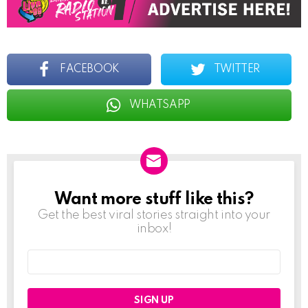
FACEBOOK
TWITTER
WHATSAPP
Want more stuff like this?
NEWSLETTER
Get the best viral stories straight into your
inbox!
Email
address: