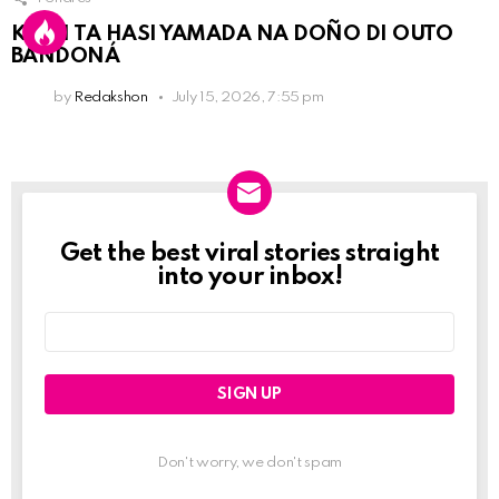
KPCN TA HASI YAMADA NA DOÑO DI OUTO
BANDONÁ
by
Redakshon
July 15, 2026, 7:55 pm
Get the best viral stories straight
Newslett
into your inbox!
Email
address:
Don't worry, we don't spam