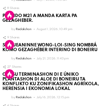
8
Shares
PARTIDO M21 A MANDA KARTA PA
GEZAGHEBER.
by
Redakshon
August 1, 2026, 10:49 pm
9
Shares
SRA. JEANINNE WONG-LOI-SING NOMBRÁ
KOMO GEZAGHÈBER INTERINO DI BONEIRU
by
Redakshon
July 21, 2026, 11:43 pm
27
Shares
OLB SU TERMINASHON DI E ÚNIKO
PLANTASHON DI ALOE DI BONEIRU TA
KONFLIKTO KU ZONIFIKASHON AGRÍKOLA,
HERENSIA I EKONOMIA LOKAL
by
Redakshon
July 16, 2026, 12:15 pm
4
Shares