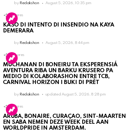
by
Redakshon
August 5, 2026, 10:35 pm
1
Shares
KASO DI INTENTO DI INSENDIO NA KAYA
DEMERARA
by
Redakshon
August 5, 2026, 8:44 pm
2
Shares
MUCHANAN DI BONEIRU TA EKSPERENSIÁ
AVENTURA RIBA UN BARKU KRUSERO PA
MEDIO DI KOLABORASHON ENTRE TCB,
CARNIVAL HORIZON I BUKI DI PRÈT
by
Redakshon
updated
August 5, 2026, 8:28 pm
1
Shares
ARUBA, BONAIRE, CURAÇAO, SINT-MAARTEN
EN SABA NEMEN DEZE WEEK DEEL AAN
WORLDPRIDE IN AMSTERDAM.