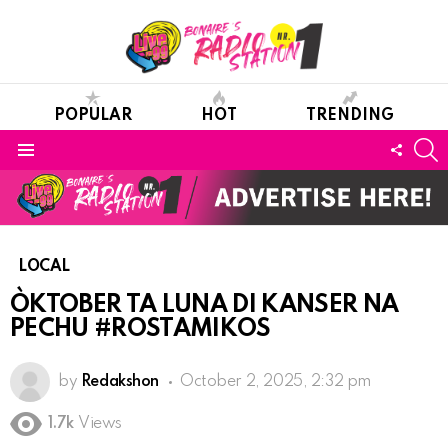
POPULAR
HOT
TRENDING
S
FOLL
Menu
US
LOCAL
ÒKTOBER TA LUNA DI KANSER NA
PECHU #ROSTAMIKOS
by
Redakshon
October 2, 2025, 2:32 pm
1.7k
Views