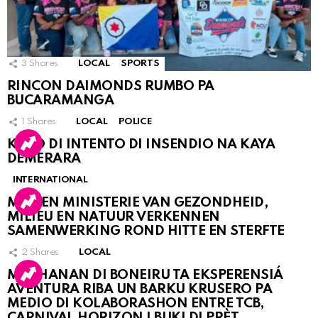
3
Shares
LOCAL
SPORTS
RINCON DAIMONDS RUMBO PA
BUCARAMANGA
1
Shares
LOCAL
POLICE
KASO DI INTENTO DI INSENDIO NA KAYA
DEMERARA
INTERNATIONAL
MDC EN MINISTERIE VAN GEZONDHEID,
MILIEU EN NATUUR VERKENNEN
SAMENWERKING ROND HITTE EN STERFTE
2
Shares
LOCAL
MUCHANAN DI BONEIRU TA EKSPERENSIÁ
AVENTURA RIBA UN BARKU KRUSERO PA
MEDIO DI KOLABORASHON ENTRE TCB,
CARNIVAL HORIZON I BUKI DI PRÈT