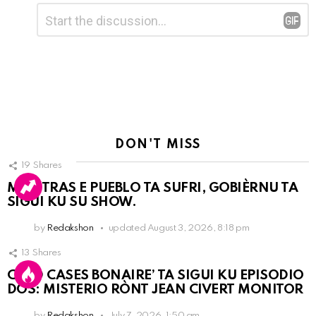
Leave
Comment
*
a
Reply
DON'T MISS
19
Shares
MIENTRAS E PUEBLO TA SUFRI, GOBIÈRNU TA
SIGUI KU SU SHOW.
by
Redakshon
updated
August 3, 2026, 8:18 pm
13
Shares
COLD CASES BONAIRE’ TA SIGUI KU EPISODIO
DOS: MISTERIO RÒNT JEAN CIVERT MONITOR
by
Redakshon
July 7, 2026, 1:50 am