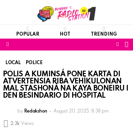
POPULAR
HOT
TRENDING
S
FOLL
Menu
US
LOCAL
POLICE
POLIS A KUMINSÁ PONE KARTA DI
ATVERTENSIA RIBA VEHÍKULONAN
MAL STASHONÁ NA KAYA BONEIRU I
DEN BESINDARIO DI HÒSPITAL
by
Redakshon
August 20, 2025, 8:38 pm
2.3k
Views