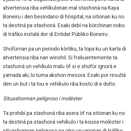
atvertensia riba vehíkulonan mal stashoná na Kaya
Boneiru i den besindario di hòspital,
na sitionan ku no
ta destiná pa stashoná. Esaki debí na bòrchinan nobo
di tráfiko instalá dor di Entidat Públiko Boneiru.
Shofùrnan pa un periodo kòrtiku, ta topa ku un karta di
atvertensia riba nan winshil. Si frekuentemente ta
stashoná un vehíkulo malu òf si e shofùr ignorá e
yamada aki, lo tuma akshon mesora. Esaki por resultá
den un but i ta tou e vehíkulo riba kosto di e doño.
Situashonnan peligroso i molèster
Ta prohibí pa stashoná riba asera òf na sitionan ku no
ta destiná pa stashoná vehíkulo i ta kousa molèster i
situashonnan peligroso pa otro usuarionan di tráfiko.