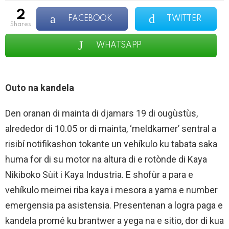
2
FACEBOOK
TWITTER
shares
WHATSAPP
Outo na kandela
Den oranan di mainta di djamars 19 di ougùstùs,
alrededor di 10.05 or di mainta, ‘meldkamer’ sentral a
risibí notifikashon tokante un vehíkulo ku tabata saka
huma for di su motor na altura di e rotònde di Kaya
Nikiboko Sùit i Kaya Industria. E shofùr a para e
vehíkulo meimei riba kaya i mesora a yama e number
emergensia pa asistensia. Presentenan a logra paga e
kandela promé ku brantwer a yega na e sitio, dor di kua