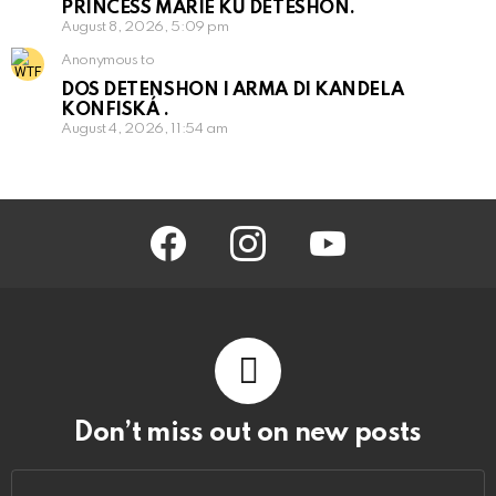
PRINCESS MARIE KU DETESHON.
August 8, 2026, 5:09 pm
Anonymous to
DOS DETENSHON I ARMA DI KANDELA
KONFISKÁ .
August 4, 2026, 11:54 am
facebook
instagram
youtube
Don’t miss out on new posts
Email
address: