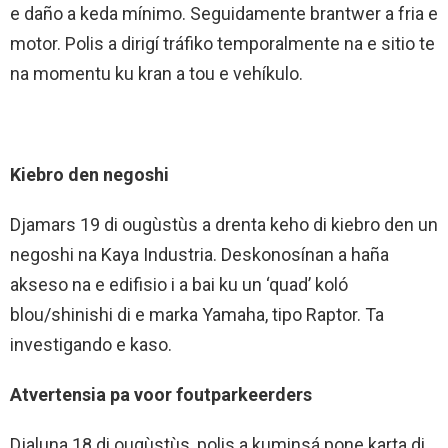
e daño a keda mínimo. Seguidamente brantwer a fria e
motor. Polis a dirigí tráfiko temporalmente na e sitio te
na momentu ku kran a tou e vehíkulo.
Kiebro den negoshi
Djamars 19 di ougùstùs a drenta keho di kiebro den un
negoshi na Kaya Industria. Deskonosínan a haña
akseso na e edifisio i a bai ku un ‘quad’ koló
blou/shinishi di e marka Yamaha, tipo Raptor. Ta
investigando e kaso.
Atvertensia pa voor foutparkeerders
Djaluna 18 di ougùstùs, polis a kuminsá pone karta di