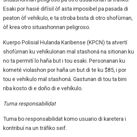
Esaki por hasié difísil òf asta imposibel pa pasada di
peaton òf vehíkulo, e ta stroba bista di otro shofùrnan,
òf krea otro situashonnan peligroso.
Kuerpo Polisial Hulanda Karibense (KPCN) ta atvertí
shofùrnan ku vehíkulonan mal stashoná na sitionan ku
no ta permití lo haña but i tou esaki. Personanan ku
kometé violashon por haña un but di te ku $85, i por
tou e vehíkulo mal stashoná. Gastunan di tou ta bini
riba kosto di e doño di e vehíkulo.
Tuma responsabilidat
Tuma bo responsabilidat komo usuario di karetera i
kontribuí na un tráfiko seif.