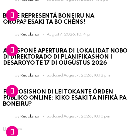
BO KE REPRESENTÁ BONEIRU NA
OROPA? ESAKI TA BO CHÈNS!
by
Redakshon
August 7, 2026, 10:14 pm
A POSPONÉ APERTURA DI LOKALIDAT NOBO
DI DIREKTORADO DI PLANIFIKASHON I
DESAROYO TE 17 DI OUGÙSTUS 2026
by
Redakshon
updated
August 7, 2026, 10:12 pm
PROPOSISHON DI LEI TOKANTE ÒRDEN
PÚBLIKO ONLINE: KIKO ESAKI TA NIFIKÁ PA
BONEIRU?
by
Redakshon
updated
August 7, 2026, 10:10 pm
1
Shares