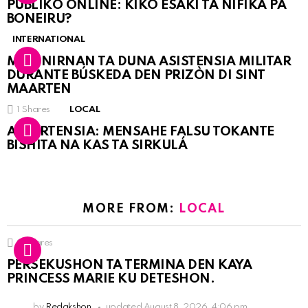
PÚBLIKO ONLINE: KIKO ESAKI TA NIFIKÁ PA
BONEIRU?
INTERNATIONAL
MARINIRNAN TA DUNA ASISTENSIA MILITAR
DURANTE BÚSKEDA DEN PRIZÒN DI SINT
MAARTEN
1
Shares
LOCAL
ATVERTENSIA: MENSAHE FALSU TOKANTE
BISHITA NA KAS TA SIRKULÁ
MORE FROM:
LOCAL
9
Shares
PERSEKUSHON TA TERMINA DEN KAYA
PRINCESS MARIE KU DETESHON.
by
Redakshon
updated
August 8, 2026, 4:06 pm