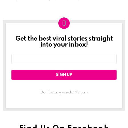
Get the best viral stories straight
Newslett
into your inbox!
Email
address:
Don't worry, we don't spam