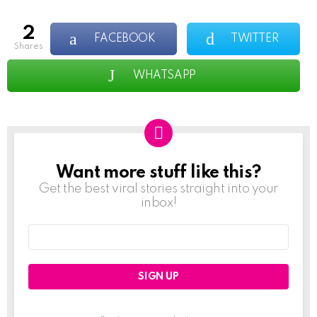
2
FACEBOOK
TWITTER
shares
WHATSAPP
Want more stuff like this?
NEWSLETTER
Get the best viral stories straight into your
inbox!
Email
address: