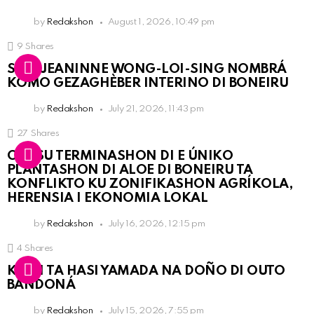
by
Redakshon
August 1, 2026, 10:49 pm
9
Shares
SRA. JEANINNE WONG-LOI-SING NOMBRÁ
KOMO GEZAGHÈBER INTERINO DI BONEIRU
by
Redakshon
July 21, 2026, 11:43 pm
27
Shares
OLB SU TERMINASHON DI E ÚNIKO
PLANTASHON DI ALOE DI BONEIRU TA
KONFLIKTO KU ZONIFIKASHON AGRÍKOLA,
HERENSIA I EKONOMIA LOKAL
by
Redakshon
July 16, 2026, 12:15 pm
4
Shares
KPCN TA HASI YAMADA NA DOÑO DI OUTO
BANDONÁ
by
Redakshon
July 15, 2026, 7:55 pm