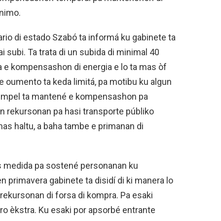
ínimo.
io di estado Szabó ta informá ku gabinete ta
ai subi. Ta trata di un subida di minimal 40
 Pa e kompensashon di energia e lo ta mas òf
 oumento ta keda limitá, pa motibu ku algun
ehèmpel ta mantené e kompensashon pa
 tin rekursonan pa hasi transporte públiko
as haltu, a baha tambe e primanan di
s medida pa sostené personanan ku
n primavera gabinete ta disidí di ki manera lo
rekursonan di forsa di kompra. Pa esaki
uro èkstra. Ku esaki por apsorbé entrante