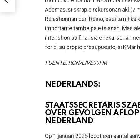
motibu ku e fondo di BES no ta finansiá
Ademas, si skrap e rekursonan akí (7 m
Relashonnan den Reino, esei ta nifiká
importante tambe pa e islanan. Mas ale
intenshon pa finansiá e rekursonan ne
for di su propio presupuesto, si KMar h
FUENTE: RCN/LIVE99FM
NEDERLANDS:
STAATSSECRETARIS SZ
OVER GEVOLGEN AFLOPE
NEDERLAND
Op 1 januari 2025 loopt een aantal aa