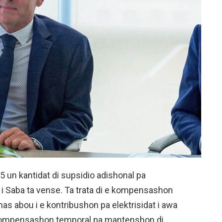
5 un kantidat di supsidio adishonal pa
s i Saba ta vense. Ta trata di e kompensashon
s abou i e kontribushon pa elektrisidat i awa
n kompensashon temporal pa mantenshon di