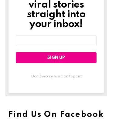
viral stories
straight into
your inbox!
Email
address:
Don't worry, we don't spam
Find Us On Facebook