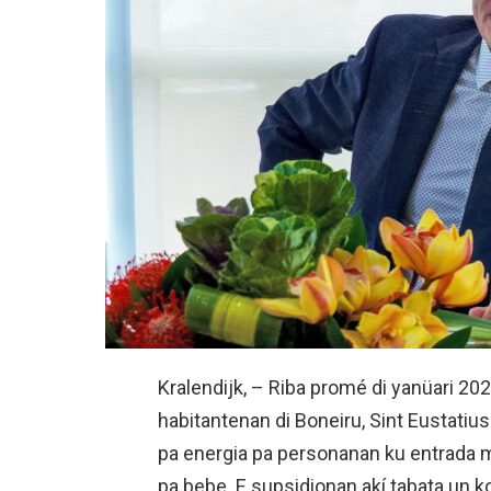
Kralendijk, – Riba promé di yanüari 202
habitantenan di Boneiru, Sint Eustatiu
pa energia pa personanan ku entrada ma
pa bebe. E supsidionan akí tabata u