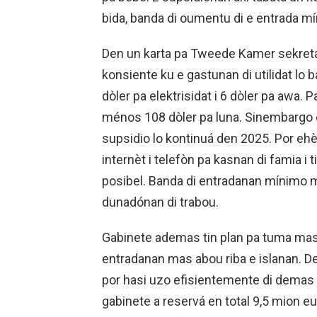
bida, banda di oumentu di e entrada m
Den un karta pa Tweede Kamer sekretar
konsiente ku e gastunan di utilidat lo b
dòler pa elektrisidat i 6 dòler pa awa.
ménos 108 dòler pa luna. Sinembargo e
supsidio lo kontinuá den 2025. Por 
internèt i telefòn pa kasnan di famia i
posibel. Banda di entradanan mínimo m
dunadónan di trabou.
Gabinete ademas tin plan pa tuma ma
entradanan mas abou riba e islanan. De
por hasi uzo efisientemente di demas 
gabinete a reservá en total 9,5 mion e