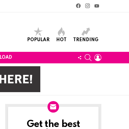
facebook
instagram
youtube
POPULAR
HOT
TRENDING
SEARCH
LOGIN
FOLLOW
LOAD
US
Get the best
Newslett