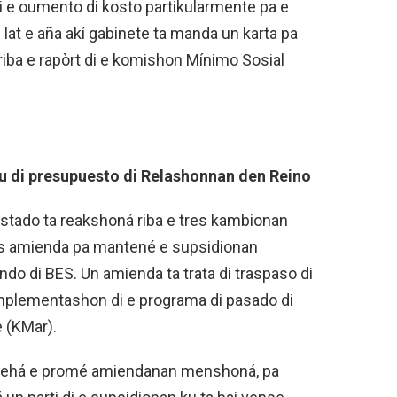
 e oumento di kosto partikularmente pa e
at e aña akí gabinete ta manda un karta pa
riba e rapòrt di e komishon Mínimo Sosial
 di presupuesto di Relashonnan den Reino
estado ta reakshoná riba e tres kambionan
dos amienda pa mantené e supsidionan
do di BES. Un amienda ta trata di traspaso di
implementashon di e programa di pasado di
 (KMar).
nsehá e promé amiendanan menshoná, pa