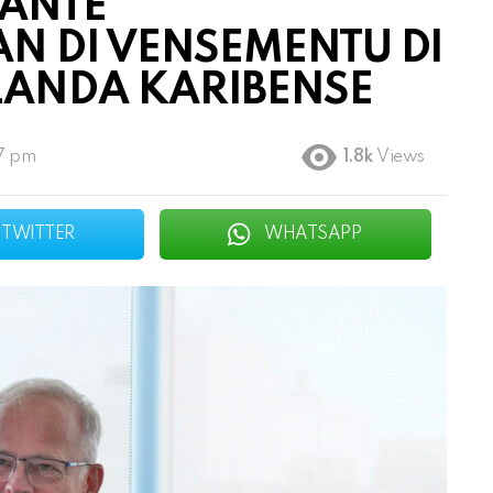
ANTE
N DI VENSEMENTU DI
LANDA KARIBENSE
7 pm
1.8k
Views
TWITTER
WHATSAPP