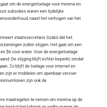
et gaat om de energietoelage voor minima en
Deze subsidies waren een tijdelijke
vensonderhoud, naast het verhogen van het
rmeert staatssecretaris Szabó dat het
orzieningen zullen stijgen. Het gaat om een
a en $6 voor water. Voor de energietoelage
nd. De stijging blijft echter beperkt, omdat
an. Zo blijft de toelage voor internet en
en zijn er middelen om openbaar vervoer
minimumlonen zijn ook de
dere maatregelen te nemen om minima op de
aar besluit het kabinet op welke manier de