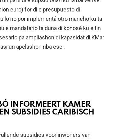
 un parti di e supsidionan ku ta bai vense.
ion euro) for di e presupuesto di
 ku lo no por implementá otro maneho ku ta
u e mandatario ta duna di konosé ku e tin
sesario pa ampliashon di kapasidat di KMar
asi un apelashon riba esei.
ABÓ INFORMEERT KAMER
N SUBSIDIES CARIBISCH
nvullende subsidies voor inwoners van