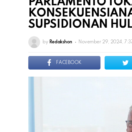
PARLAMENTO TOK
KONSEKUENSIANA
SUPSIDIONAN HU
by
Redakshon
November 29, 2024, 7:3
FACEBOOK