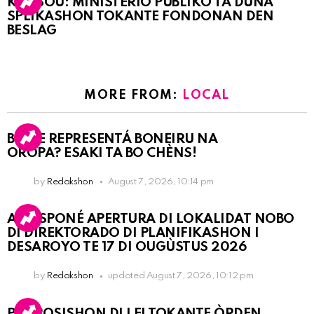
KORSOU: MINISTERIO PÚBLIKO TA DUNA
SPLIKASHON TOKANTE FONDONAN DEN
BESLAG
MORE FROM:
LOCAL
BO KE REPRESENTÁ BONEIRU NA
OROPA? ESAKI TA BO CHÈNS!
by
Redakshon
August 7, 2026, 10:14 pm
A POSPONÉ APERTURA DI LOKALIDAT NOBO
DI DIREKTORADO DI PLANIFIKASHON I
DESAROYO TE 17 DI OUGÙSTUS 2026
by
Redakshon
updated
August 7, 2026, 10:12 pm
PROPOSISHON DI LEI TOKANTE ÒRDEN