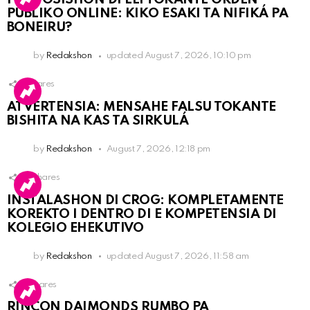
PÚBLIKO ONLINE: KIKO ESAKI TA NIFIKÁ PA
BONEIRU?
by
Redakshon
updated
August 7, 2026, 10:10 pm
1
Shares
ATVERTENSIA: MENSAHE FALSU TOKANTE
BISHITA NA KAS TA SIRKULÁ
by
Redakshon
August 7, 2026, 12:18 pm
13
Shares
INSTALASHON DI CROG: KOMPLETAMENTE
KOREKTO I DENTRO DI E KOMPETENSIA DI
KOLEGIO EHEKUTIVO
by
Redakshon
updated
August 7, 2026, 11:58 am
3
Shares
RINCON DAIMONDS RUMBO PA