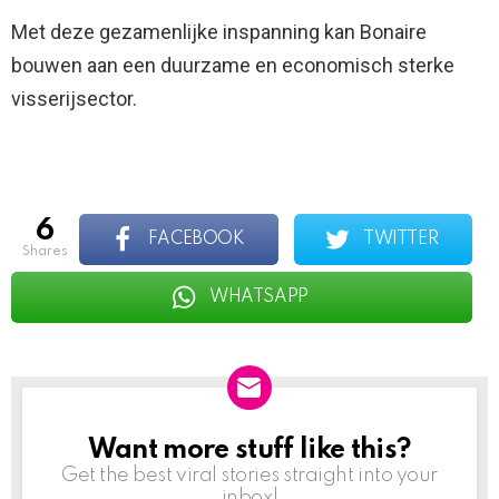
Met deze gezamenlijke inspanning kan Bonaire
bouwen aan een duurzame en economisch sterke
visserijsector.
6
FACEBOOK
TWITTER
shares
WHATSAPP
Want more stuff like this?
NEWSLETTER
Get the best viral stories straight into your
inbox!