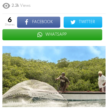
2.2k
Views
6
FACEBOOK
TWITTER
shares
WHATSAPP