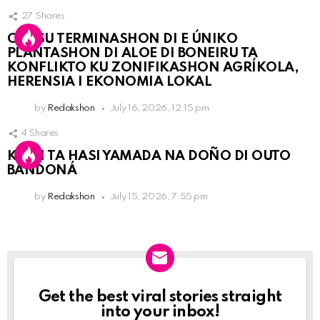
27
Shares
OLB SU TERMINASHON DI E ÚNIKO
PLANTASHON DI ALOE DI BONEIRU TA
KONFLIKTO KU ZONIFIKASHON AGRÍKOLA,
HERENSIA I EKONOMIA LOKAL
by
Redakshon
July 16, 2026, 12:15 pm
4
Shares
KPCN TA HASI YAMADA NA DOÑO DI OUTO
BANDONÁ
by
Redakshon
July 15, 2026, 7:55 pm
Get the best viral stories straight
Newslett
into your inbox!