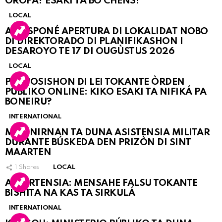
OROPA? ESAKI TA BO CHÈNS!
LOCAL
A POSPONÉ APERTURA DI LOKALIDAT NOBO
DI DIREKTORADO DI PLANIFIKASHON I
DESAROYO TE 17 DI OUGÙSTUS 2026
LOCAL
PROPOSISHON DI LEI TOKANTE ÒRDEN
PÚBLIKO ONLINE: KIKO ESAKI TA NIFIKÁ PA
BONEIRU?
INTERNATIONAL
MARINIRNAN TA DUNA ASISTENSIA MILITAR
DURANTE BÚSKEDA DEN PRIZÒN DI SINT
MAARTEN
1
Shares
LOCAL
ATVERTENSIA: MENSAHE FALSU TOKANTE
BISHITA NA KAS TA SIRKULÁ
INTERNATIONAL