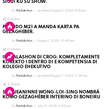
SIGUI KU SU SHOW.
by
Redakshon
updated
August 3, 2026, 8:18 pm
8
Shares
PARTIDO M21 A MANDA KARTA PA
GEZAGHEBER.
by
Redakshon
August 1, 2026, 10:49 pm
13
Shares
INSTALASHON DI CROG: KOMPLETAMENTE
KOREKTO I DENTRO DI E KOMPETENSIA DI
KOLEGIO EHEKUTIVO
by
Redakshon
updated
August 7, 2026, 11:58 am
9
Shares
SRA. JEANINNE WONG-LOI-SING NOMBRÁ
KOMO GEZAGHÈBER INTERINO DI BONEIRU
by
Redakshon
July 21, 2026, 11:43 pm