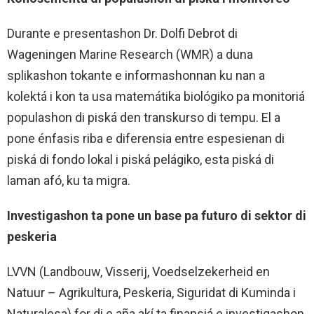
Durante e presentashon Dr. Dolfi Debrot di
Wageningen Marine Research (WMR) a duna
splikashon tokante e informashonnan ku nan a
kolektá i kon ta usa matemátika biológiko pa monitoriá
populashon di piská den transkurso di tempu. El a
pone énfasis riba e diferensia entre espesienan di
piská di fondo lokal i piská pelágiko, esta piská di
laman afó, ku ta migra.
Investigashon ta pone un base pa futuro di sektor di
peskeria
LVVN (Landbouw, Visserij, Voedselzekerheid en
Natuur – Agrikultura, Peskeria, Siguridat di Kuminda i
Naturalesa) for di e aña akí ta finansiá e investigashon