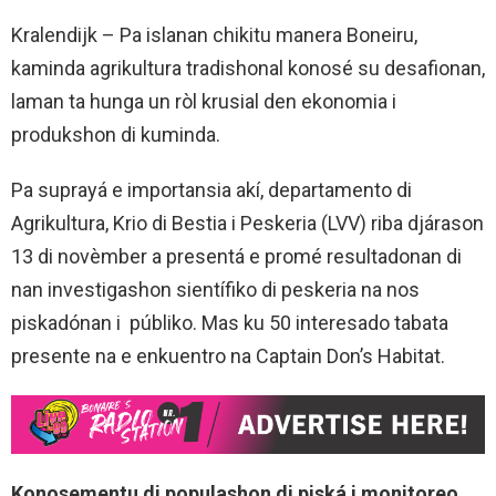
Kralendijk – Pa islanan chikitu manera Boneiru,
kaminda agrikultura tradishonal konosé su desafionan,
laman ta hunga un ròl krusial den ekonomia i
produkshon di kuminda.
Pa suprayá e importansia akí, departamento di
Agrikultura, Krio di Bestia i Peskeria (LVV) riba djárason
13 di novèmber a presentá e promé resultadonan di
nan investigashon sientífiko di peskeria na nos
piskadónan i públiko. Mas ku 50 interesado tabata
presente na e enkuentro na Captain Don’s Habitat.
Konosementu di populashon di piská i monitoreo