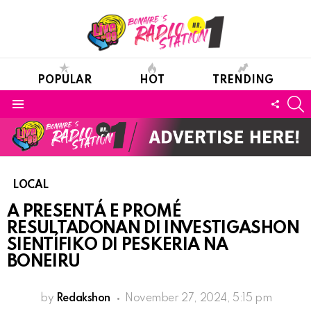
POPULAR
HOT
TRENDING
S
FOLL
Menu
US
LOCAL
A PRESENTÁ E PROMÉ
RESULTADONAN DI INVESTIGASHON
SIENTÍFIKO DI PESKERIA NA
BONEIRU
by
Redakshon
November 27, 2024, 5:15 pm