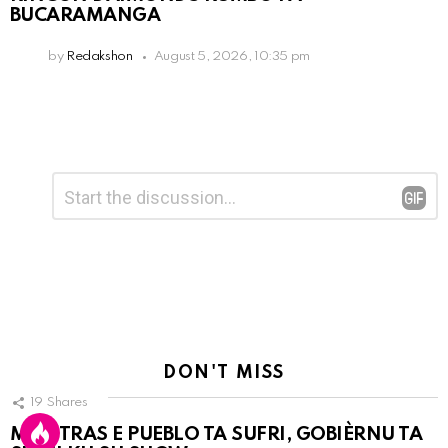
BUCARAMANGA
by
Redakshon
August 5, 2026, 10:35 pm
Leave
Comment
*
a
Reply
DON'T MISS
19
Shares
MIENTRAS E PUEBLO TA SUFRI, GOBIÈRNU TA