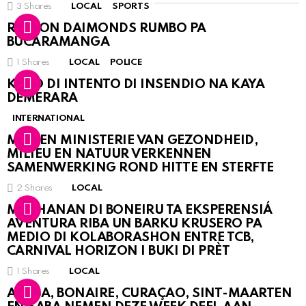
3
Shares
LOCAL
SPORTS
RINCON DAIMONDS RUMBO PA
BUCARAMANGA
1
Shares
LOCAL
POLICE
KASO DI INTENTO DI INSENDIO NA KAYA
DEMERARA
INTERNATIONAL
MDC EN MINISTERIE VAN GEZONDHEID,
MILIEU EN NATUUR VERKENNEN
SAMENWERKING ROND HITTE EN STERFTE
2
Shares
LOCAL
MUCHANAN DI BONEIRU TA EKSPERENSIÁ
AVENTURA RIBA UN BARKU KRUSERO PA
MEDIO DI KOLABORASHON ENTRE TCB,
CARNIVAL HORIZON I BUKI DI PRÈT
1
Shares
LOCAL
ARUBA, BONAIRE, CURAÇAO, SINT-MAARTEN