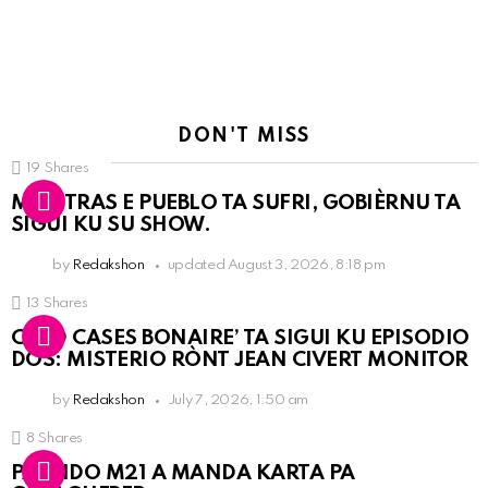
DON'T MISS
19
Shares
MIENTRAS E PUEBLO TA SUFRI, GOBIÈRNU TA
SIGUI KU SU SHOW.
by
Redakshon
updated
August 3, 2026, 8:18 pm
13
Shares
COLD CASES BONAIRE’ TA SIGUI KU EPISODIO
DOS: MISTERIO RÒNT JEAN CIVERT MONITOR
by
Redakshon
July 7, 2026, 1:50 am
8
Shares
PARTIDO M21 A MANDA KARTA PA