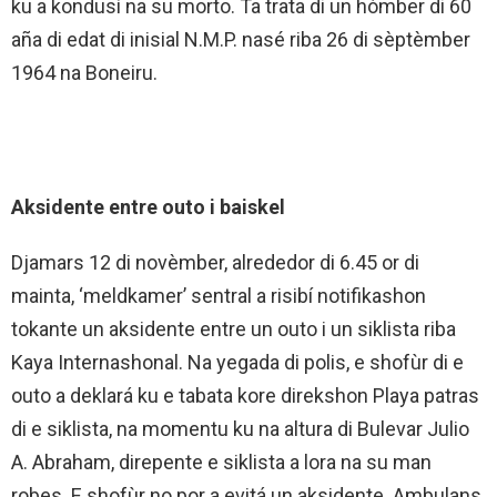
ku a kondusí na su morto. Ta trata di un hòmber di 60
aña di edat di inisial N.M.P. nasé riba 26 di sèptèmber
1964 na Boneiru.
Aksidente entre outo i baiskel
Djamars 12 di novèmber, alrededor di 6.45 or di
mainta, ‘meldkamer’ sentral a risibí notifikashon
tokante un aksidente entre un outo i un siklista riba
Kaya Internashonal. Na yegada di polis, e shofùr di e
outo a deklará ku e tabata kore direkshon Playa patras
di e siklista, na momentu ku na altura di Bulevar Julio
A. Abraham, direpente e siklista a lora na su man
robes. E shofùr no por a evitá un aksidente. Ambulans