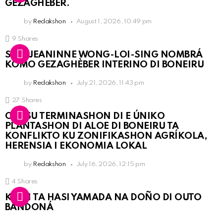
GEZAGHEBER.
by
Redakshon
August 1, 2026, 10:49 pm
9
Shares
SRA. JEANINNE WONG-LOI-SING NOMBRÁ
KOMO GEZAGHÈBER INTERINO DI BONEIRU
by
Redakshon
July 21, 2026, 11:43 pm
27
Shares
OLB SU TERMINASHON DI E ÚNIKO
PLANTASHON DI ALOE DI BONEIRU TA
KONFLIKTO KU ZONIFIKASHON AGRÍKOLA,
HERENSIA I EKONOMIA LOKAL
by
Redakshon
July 16, 2026, 12:15 pm
4
Shares
KPCN TA HASI YAMADA NA DOÑO DI OUTO
BANDONÁ