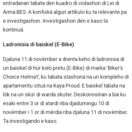
entradanan tabata den kuadro di violashon di Lei di
Arma BES. A konfiská algun artíkulo ku ta relevante pa
e investigashon. Investigashon den e kaso ta
kontinuá.
Ladronisia di baiskel (E-Bike)
Djaluna 11 di novèmber a drenta keho di ladronisia di
un baiskel di hür koló pretu (E-Bike) di marka ‘Biker’s
Choice Helmet’, ku tabata stashoná na un kompleho di
apartamentu situá na Kaya Proud. E baiskel tabata na
lòk na un skür di warda skuter. Deskonosínan a bai ku
esaki entre 3 or di atardi riba djadumingu 10 di
novèmber i 1 or di mèrdia riba djaluna 11 di novèmber.
Ta investigando e kaso.