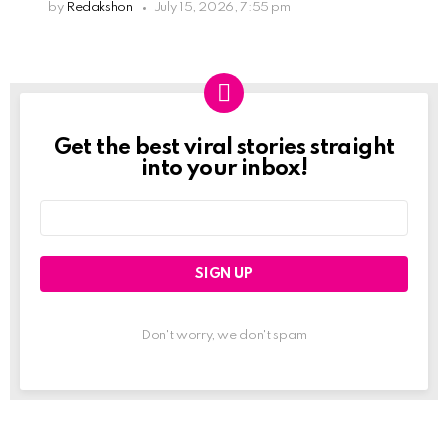
by
Redakshon
July 15, 2026, 7:55 pm
Get the best viral stories straight
Newslett
into your inbox!
Email
address:
Don't worry, we don't spam