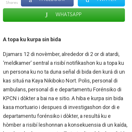
shares
WHATSAPP
A topa ku kurpa sin bida
Djamars 12 di novèmber, alrededor di 2 or di atardi,
‘meldkamer’ sentral a risibí notifikashon ku a topa ku
un persona ku no ta duna señal di bida den kurá di un
kas situá na Kaya Nikiboko Nort. Polis, personal di
ambulans, personal di e departamentu Forénsiko di
KPCN i dòkter a bai na e sitio. A hiba e kurpa sin bida
kasa mortuario i despues di investigashon dor di e
departamentu forénsiko i dòkter, a resultá ku e
hòmber a risibí leshonnan a konsekuensia di un kaída,