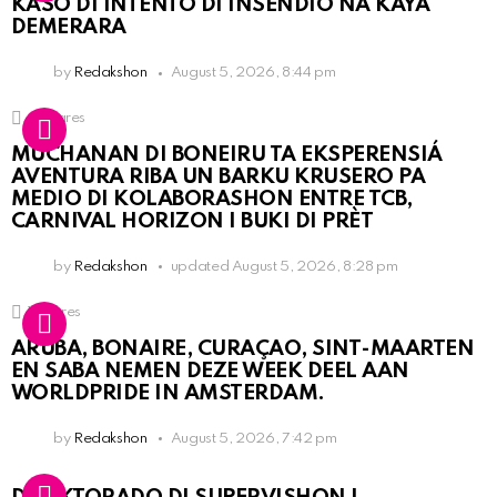
KASO DI INTENTO DI INSENDIO NA KAYA
DEMERARA
by
Redakshon
August 5, 2026, 8:44 pm
2
Shares
MUCHANAN DI BONEIRU TA EKSPERENSIÁ
AVENTURA RIBA UN BARKU KRUSERO PA
MEDIO DI KOLABORASHON ENTRE TCB,
CARNIVAL HORIZON I BUKI DI PRÈT
by
Redakshon
updated
August 5, 2026, 8:28 pm
1
Shares
ARUBA, BONAIRE, CURAÇAO, SINT-MAARTEN
EN SABA NEMEN DEZE WEEK DEEL AAN
WORLDPRIDE IN AMSTERDAM.
by
Redakshon
August 5, 2026, 7:42 pm