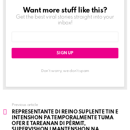
Want more stuff like this?
NEWSLETTER
Get the best viral stories straight into your
inbox!
Email
address:
Don't worry, we don't spam
Previous article
See
REPRESENTANTE DI REINO SUPLENTE TIN E
more
INTENSHON PA TEMPORALMENTE TUMA
OFER E TAREANAN DI PÈRMIT,
SUPERVISHON I MANTENSHON NA