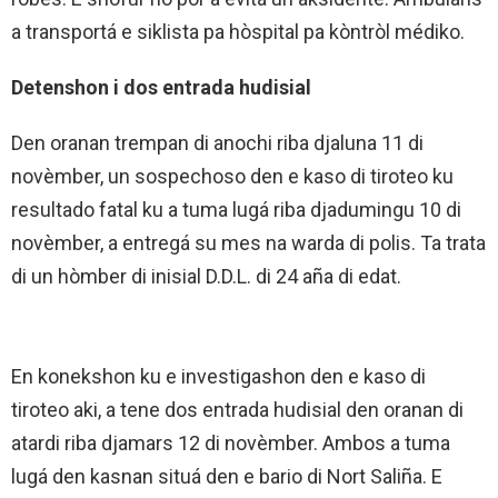
a transportá e siklista pa hòspital pa kòntròl médiko.
Detenshon i dos entrada hudisial
Den oranan trempan di anochi riba djaluna 11 di
novèmber, un sospechoso den e kaso di tiroteo ku
resultado fatal ku a tuma lugá riba djadumingu 10 di
novèmber, a entregá su mes na warda di polis. Ta trata
di un hòmber di inisial D.D.L. di 24 aña di edat.
En konekshon ku e investigashon den e kaso di
tiroteo aki, a tene dos entrada hudisial den oranan di
atardi riba djamars 12 di novèmber. Ambos a tuma
lugá den kasnan situá den e bario di Nort Saliña. E