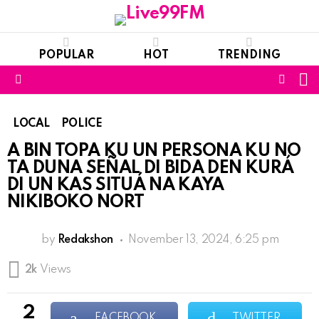
POPULAR
HOT
TRENDING
S
FOLL
Menu
US
LOCAL
POLICE
A BIN TOPA KU UN PERSONA KU NO
TA DUNA SEÑAL DI BIDA DEN KURÁ
DI UN KAS SITUÁ NA KAYA
NIKIBOKO NORT
by
Redakshon
November 13, 2024, 6:25 pm
2k
Views
2
FACEBOOK
TWITTER