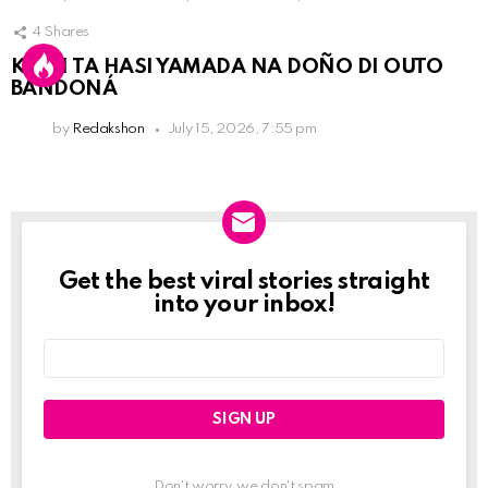
4
Shares
KPCN TA HASI YAMADA NA DOÑO DI OUTO
BANDONÁ
by
Redakshon
July 15, 2026, 7:55 pm
Get the best viral stories straight
Newslett
into your inbox!
Email
address:
Don't worry, we don't spam