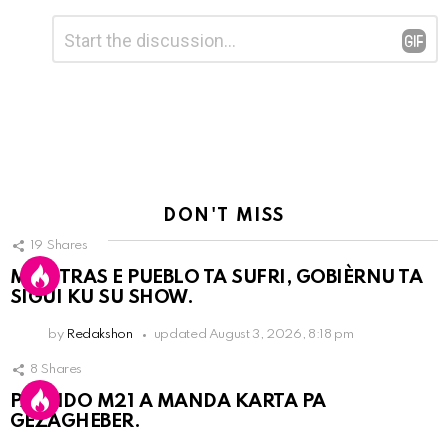
Leave
Comment
*
a
Reply
DON'T MISS
19
Shares
MIENTRAS E PUEBLO TA SUFRI, GOBIÈRNU TA
SIGUI KU SU SHOW.
by
Redakshon
updated
August 3, 2026, 8:18 pm
8
Shares
PARTIDO M21 A MANDA KARTA PA
GEZAGHEBER.