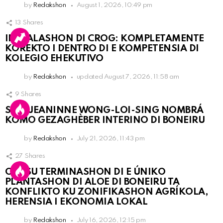
by
Redakshon
August 1, 2026, 10:49 pm
13
Shares
INSTALASHON DI CROG: KOMPLETAMENTE
KOREKTO I DENTRO DI E KOMPETENSIA DI
KOLEGIO EHEKUTIVO
by
Redakshon
updated
August 7, 2026, 11:58 am
9
Shares
SRA. JEANINNE WONG-LOI-SING NOMBRÁ
KOMO GEZAGHÈBER INTERINO DI BONEIRU
by
Redakshon
July 21, 2026, 11:43 pm
27
Shares
OLB SU TERMINASHON DI E ÚNIKO
PLANTASHON DI ALOE DI BONEIRU TA
KONFLIKTO KU ZONIFIKASHON AGRÍKOLA,
HERENSIA I EKONOMIA LOKAL
by
Redakshon
July 16, 2026, 12:15 pm