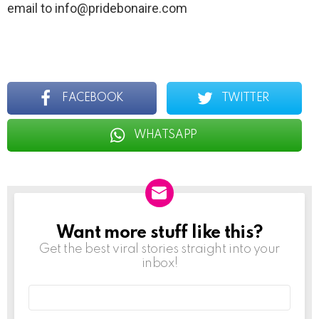
email to info@pridebonaire.com
FACEBOOK
TWITTER
WHATSAPP
Want more stuff like this?
NEWSLETTER
Get the best viral stories straight into your
inbox!
Email
address: