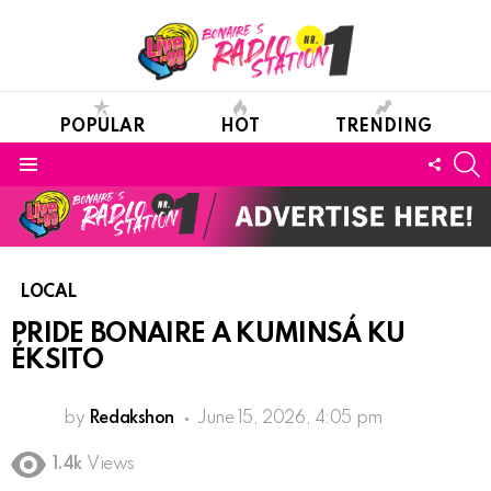
POPULAR
HOT
TRENDING
S
FOLL
Menu
US
LOCAL
PRIDE BONAIRE A KUMINSÁ KU
ÉKSITO
by
Redakshon
June 15, 2026, 4:05 pm
1.4k
Views