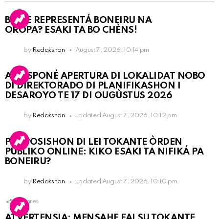
BO KE REPRESENTÁ BONEIRU NA
OROPA? ESAKI TA BO CHÈNS!
by
Redakshon
August 7, 2026, 10:14 pm
A POSPONÉ APERTURA DI LOKALIDAT NOBO
DI DIREKTORADO DI PLANIFIKASHON I
DESAROYO TE 17 DI OUGÙSTUS 2026
by
Redakshon
updated
August 7, 2026, 10:12 pm
PROPOSISHON DI LEI TOKANTE ÒRDEN
PÚBLIKO ONLINE: KIKO ESAKI TA NIFIKÁ PA
BONEIRU?
by
Redakshon
updated
August 7, 2026, 10:10 pm
1
Shares
ATVERTENSIA: MENSAHE FALSU TOKANTE