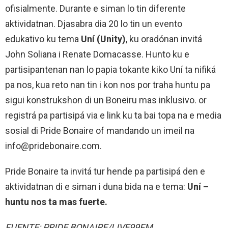
ofisialmente. Durante e siman lo tin diferente
aktividatnan. Djasabra dia 20 lo tin un evento
edukativo ku tema
Uní (Unity)
, ku oradónan invitá
John Soliana i Renate Domacasse. Hunto ku e
partisipantenan nan lo papia tokante kiko Uní ta nifiká
pa nos, kua reto nan tin i kon nos por traha huntu pa
sigui konstrukshon di un Boneiru mas inklusivo. or
registrá pa partisipá via e link ku ta bai topa na e media
sosial di Pride Bonaire of mandando un imeil na
info@pridebonaire.com.
Pride Bonaire ta invitá tur hende pa partisipá den e
aktividatnan di e siman i duna bida na e tema:
Uní –
huntu nos ta mas fuerte.
FUENTE: PRIDE BONAIRE/LIVE99FM