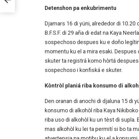
Detenshon pa enkubrimentu
Djamars 16 di yüni, alrededor di 10.20 o
B.F.S.F. di 29 aña di edat na Kaya Neer
sospechoso despues ku e doño legítim
momentu ku el a mira esaki. Despues d
skuter ta registrá komo hòrtá despues
sospechoso i konfiská e skuter.
Kòntròl planiá riba konsumo di alkoh
Den oranan di anochi di djaluna 15 di yüni
konsumo di alkohòl riba Kaya Nikiboko 
riba uso di alkohòl ku un tèst di supla.
mas alkohòl ku lei ta permití si bo ta
atvertensia pa motibu ku el a konsumi 