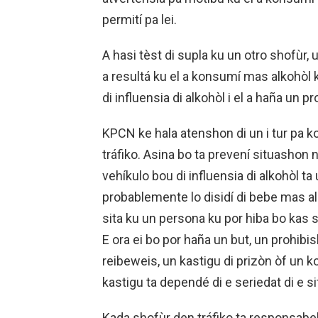
permití pa lei.
A hasi tèst di supla ku un otro shofùr, u
a resultá ku el a konsumí mas alkohòl 
di influensia di alkohòl i el a haña un 
KPCN ke hala atenshon di un i tur pa ko
tráfiko. Asina bo ta prevení situashon 
vehíkulo bou di influensia di alkohòl ta u
probablemente lo disidí di bebe mas al
sita ku un persona ku por hiba bo kas s
E ora ei bo por haña un but, un prohib
reibeweis, un kastigu di prizòn òf un k
kastigu ta dependé di e seriedat di e s
Kada shofùr den tráfiko ta responsab