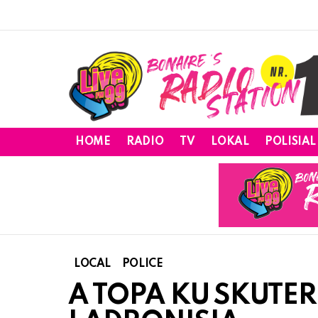
HOME
RADIO
TV
LOKAL
POLISIAL
LOCAL
POLICE
A TOPA KU SKUTE