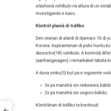
stashoná vehíkulo na altura di un esta
investigando e kaso.
Kòntròl planiá di tráfiko
Den oranan di atardi di djamars 16 di yün
Korona. Aspirantenan di polis huntu ku 
diesocho(18) vehíkulo. A kontrolá dife
(aanhangwagen) i remarkabel tabata ku
A duna sinku(5) but pa e siguiente vio
3x pa manehá sin reibeweis bálido
2x pa manehá sin seguro bálido;
Kòntròlnan di tráfiko ta kontinuá!
AT