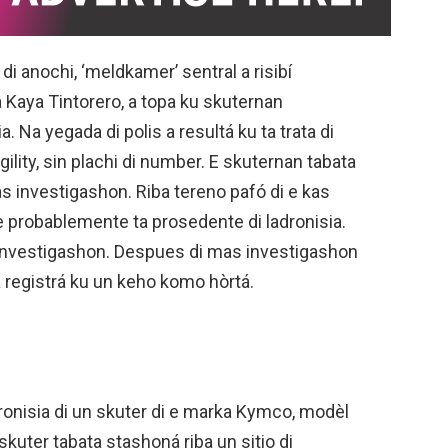
 di anochi, ‘meldkamer’ sentral a risibí
 Kaya Tintorero, a topa ku skuternan
 Na yegada di polis a resultá ku ta trata di
lity, sin plachi di number. E skuternan tabata
as investigashon. Riba tereno pafó di e kas
be probablemente ta prosedente di ladronisia.
 investigashon. Despues di mas investigashon
a registrá ku un keho komo hòrtá.
dronisia di un skuter di e marka Kymco, modèl
skuter tabata stashoná riba un sitio di