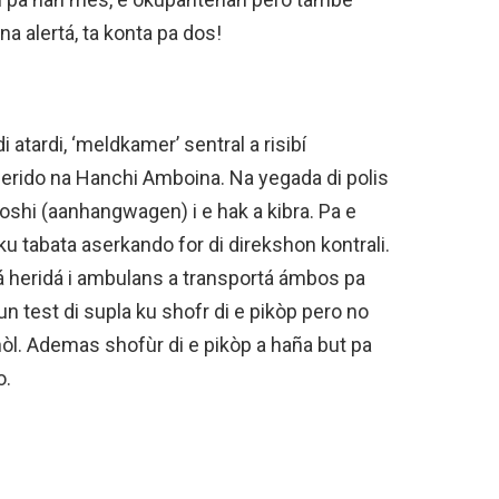
a alertá, ta konta pa dos!
i atardi, ‘meldkamer’ sentral a risibí
herido na Hanchi Amboina. Na yegada di polis
roshi (aanhangwagen) i e hak a kibra. Pa e
ku tabata aserkando for di direkshon kontrali.
tá heridá i ambulans a transportá ámbos pa
n test di supla ku shofr di e pikòp pero no
hòl. Ademas shofùr di e pikòp a haña but pa
o.