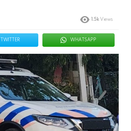
1.5k
Views
TWITTER
WHATSAPP