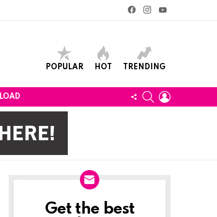
facebook
instagram
youtube
POPULAR
HOT
TRENDING
SEARCH
LOGIN
FOLLOW
LOAD
US
Get the best
Newslett