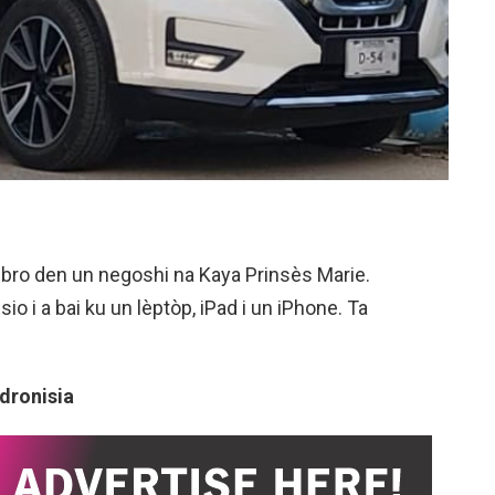
iebro den un negoshi na Kaya Prinsès Marie.
o i a bai ku un lèptòp, iPad i un iPhone. Ta
dronisia