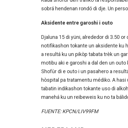
sobrá hendenan rondó di dje. Un person
Aksidente entre garoshi i outo
Djaluna 15 di yüni, alrededor di 3.50 or d
notifikashon tokante un aksidente ku 
a resultá ku un pikòp tabata trèk un ga
motibu aki e garoshi a dal den un outo 
Shofùr di e outo i un pasahero a resul
hòspital pa tratamentu médiko. A hasi u
tabatin indikashon tokante uso di alko
manehá ku un reibeweis ku no ta bálid
FUENTE: KPCN/LIV99FM