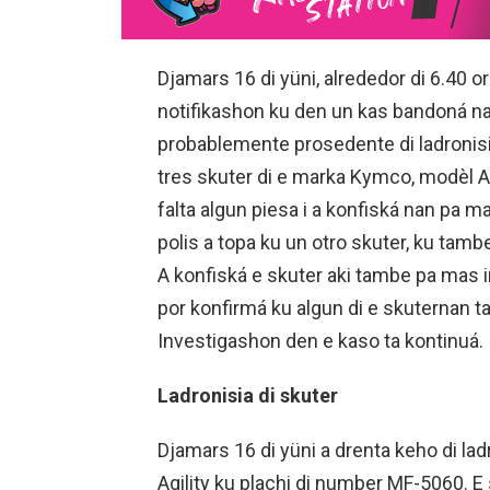
Djamars 16 di yüni, alrededor di 6.40 or
notifikashon ku den un kas bandoná na
probablemente prosedente di ladronisia.
tres skuter di e marka Kymco, modèl Agi
falta algun piesa i a konfiská nan pa m
polis a topa ku un otro skuter, ku tam
A konfiská e skuter aki tambe pa mas
por konfirmá ku algun di e skuternan t
Investigashon den e kaso ta kontinuá.
Ladronisia di skuter
Djamars 16 di yüni a drenta keho di la
Agility ku plachi di number MF-5060. E 