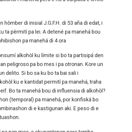
n hòmber di inisial J.G.F.H. di 53 aña di edat, i
ku ta pèrmití pa lei. A detené pa manehá bou
prohibishon pa manehá di 4 ora
nsumí alkohòl ku límite si bo ta partisipá den
nan peligroso pa bo mes i pa otronan. Kore un
n delito. Si bo sa ku bo ta bai sali i
kohòl ku e kantidat permití pa manehá, traha
eif. Bo ta manehá bou di influensia di alkohòl?
ishon (temporal) pa manehá, por konfiská bo
ombinashon di e kastigunan aki. E peso di e
ituashon.
el pa nan mes, e okupantenan pero tambe