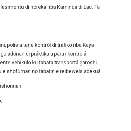
blesimentu di hóreka riba Kaminda di Lac. Ta
i, polis a tene kòntròl di tráfiko riba Kaya
guiadónan di práktika a para i kontrolá
rente vehíkulo ku tabata transportá garoshi
 e shofùrnan no tabatin e reibeweis adekuá.
lashonnan:
,