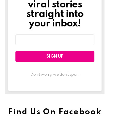
viral stories
straight into
your inbox!
Email
address:
Don't worry, we don't spam
Find Us On Facebook