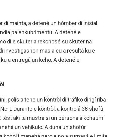
r di mainta, a detené un hòmber di inisial
landia pa enkubrimentu. A detené e
o di e skuter a rekonosé su skuter na
i investigashon mas aleu a resultá ku e
 ku a entregá un keho. A detené e
òl
, polis a tene un kòntròl di tráfiko dirigí riba
Nort. Durante e kòntròl, a kontrolá 38 shofùr
 E tèst aki ta mustra si un persona a konsumí
 manehá un vehíkulo. A duna un shofùr
alkohòl i manehá pero e no a surpasá e limite