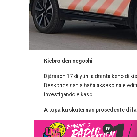
Kiebro den negoshi
Djárason 17 di yüni a drenta keho di k
Deskonosínan a haña akseso na e edifisi
investigando e kaso.
A topa ku skuternan prosedente di la