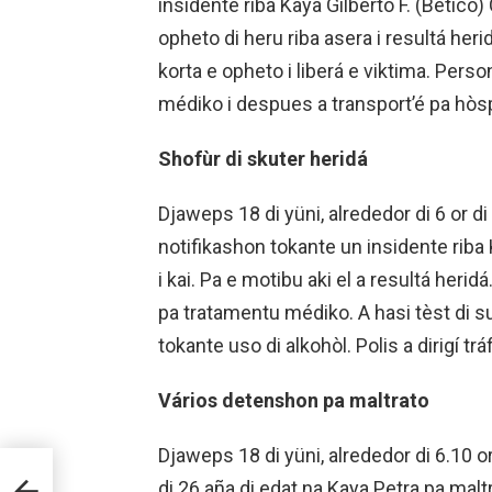
insidente riba Kaya Gilberto F. (Betico)
opheto di heru riba asera i resultá heri
korta e opheto i liberá e viktima. Pers
médiko i despues a transport’é pa hòs
Shofùr di skuter heridá
Djaweps 18 di yüni, alrededor di 6 or di 
notifikashon tokante un insidente riba 
i kai. Pa e motibu aki el a resultá heri
pa tratamentu médiko. A hasi tèst di su
tokante uso di alkohòl. Polis a dirigí t
Vários detenshon pa maltrato
Djaweps 18 di yüni, alrededor di 6.10 or 
N
L
di 26 aña di edat na Kaya Petra pa mal