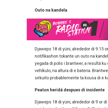
Outo na kandela
Djaweps 18 di yüni, alrededor di 9.15 or
notifikashon tokante un outo na kandel
yegada di polis i brantwer, a resultá ku 
vehíkulo, na altura di e bateria. Brantw
sirkuito probablemente ta kousa di e k
Peaton heridá despues di insidente
Djaweps 18 di yüni, alrededor di 9 or d