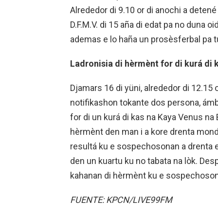
Alrededor di 9.10 or di anochi a deten
D.F.M.V. di 15 aña di edat pa no duna oi
ademas e lo haña un prosèsferbal pa t
Ladronisia di hèrmènt for di kurá di 
Djamars 16 di yüni, alrededor di 12.15 o
notifikashon tokante dos persona, ámbos
for di un kurá di kas na Kaya Venus n
hèrmènt den man i a kore drenta mond
resultá ku e sospechosonan a drenta e 
den un kuartu ku no tabata na lòk. Des
kahanan di hèrmènt ku e sospechosona
FUENTE: KPCN/LIVE99FM