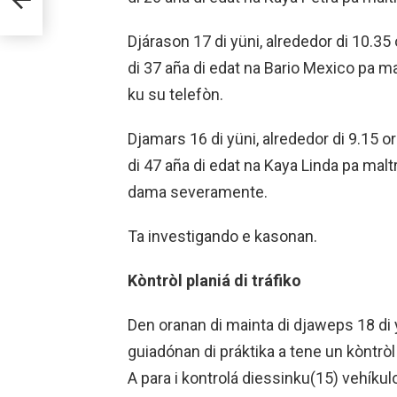
A
Djárason 17 di yüni, alrededor di 10.35 
di 37 aña di edat na Bario Mexico pa m
ku su telefòn.
Djamars 16 di yüni, alrededor di 9.15 or
di 47 aña di edat na Kaya Linda pa mal
dama severamente.
Ta investigando e kasonan.
Kòntròl planiá di tráfiko
Den oranan di mainta di djaweps 18 di 
guiadónan di práktika a tene un kòntròl 
A para i kontrolá diessinku(15) vehíkul