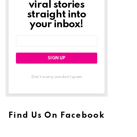
viral stories
straight into
your inbox!
Email
address:
Don't worry, we don't spam
Find Us On Facebook