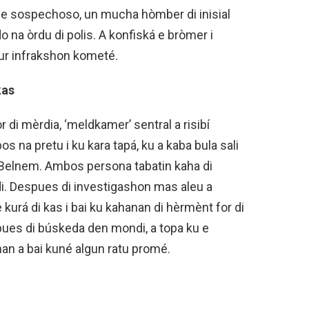
é e sospechoso, un mucha hòmber di inisial
do na òrdu di polis. A konfiská e bròmer i
ur infrakshon kometé.
kas
r di mèrdia, ‘meldkamer’ sentral a risibí
 na pretu i ku kara tapá, ku a kaba bula sali
a Belnem. Ambos persona tabatin kaha di
i. Despues di investigashon mas aleu a
kurá di kas i bai ku kahanan di hèrmènt for di
pues di búskeda den mondi, a topa ku e
n a bai kuné algun ratu promé.