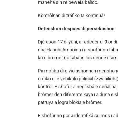
manehá sin reibeweis bálido.
Kòntròlnan di tráfiko ta kontinuá!
Detenshon despues di persekushon
Djárason 17 di yüni, alrededor di 9 or 
riba Hanchi Amboina i e shofùr no tabat
ku e bròmer no tabatin lus sendé i tam
Pa motibu di e violashonnan menshoná,
óptiko di e vehíkulo polisial (zwaailicht
kòntròl. E shofùr a neglishá e señal pa p
bròmer den diferente kaya i a duna e s
patruya a logra blòkia e bròmer.
E shofùr no por a identifiká su mes i 