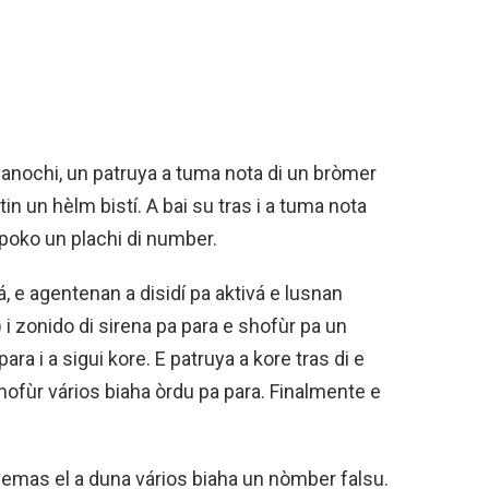
di anochi, un patruya a tuma nota di un bròmer
in un hèlm bistí. A bai su tras i a tuma nota
poko un plachi di number.
 e agentenan a disidí pa aktivá e lusnan
) i zonido di sirena pa para e shofùr pa un
ara i a sigui kore. E patruya a kore tras di e
hofùr vários biaha òrdu pa para. Finalmente e
ademas el a duna vários biaha un nòmber falsu.