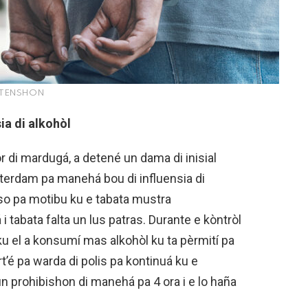
TENSHON
ia di alkohòl
or di mardugá, a detené un dama di inisial
msterdam pa manehá bou di influensia di
oso pa motibu ku e tabata mustra
abata falta un lus patras. Durante e kòntròl
 ku el a konsumí mas alkohòl ku ta pèrmití pa
t’é pa warda di polis pa kontinuá ku e
n prohibishon di manehá pa 4 ora i e lo haña