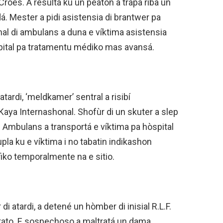
 Croes. A resultá ku un peaton a trapa riba un
dá. Mester a pidi asistensia di brantwer pa
onal di ambulans a duna e víktima asistensia
pital pa tratamentu médiko mas avansá.
atardi, ‘meldkamer’ sentral a risibí
Kaya Internashonal. Shofùr di un skuter a slep
dá. Ambulans a transportá e víktima pa hòspital
pla ku e víktima i no tabatin indikashon
ráfiko temporalmente na e sitio.
di atardi, a detené un hòmber di inisial R.L.F.
trato. E sospechoso a maltratá un dama.