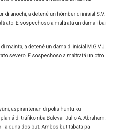
or di anochi, a detené un hòmber di inisial S.V.
altrato. E sospechoso a maltratá un dama i bai
 di mainta, a detené un dama di inisial M.G.V.J.
trato severo. E sospechoso a maltratá un otro
yüni, aspirantenan di polis huntu ku
planiá di tráfiko riba Bulevar Julio A. Abraham.
o i a duna dos but. Ambos but tabata pa