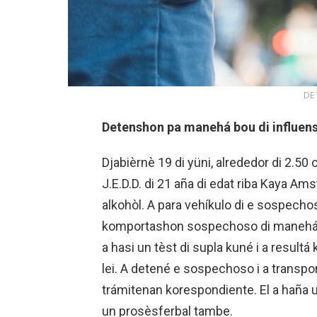
DE
Detenshon pa manehá bou di influens
Djabièrnè 19 di yüni, alrededor di 2.50 
J.E.D.D. di 21 aña di edat riba Kaya A
alkohòl. A para vehíkulo di e sospech
komportashon sospechoso di manehá i t
a hasi un tèst di supla kuné i a resultá
lei. A detené e sospechoso i a transpor
trámitenan korespondiente. El a haña u
un prosèsferbal tambe.