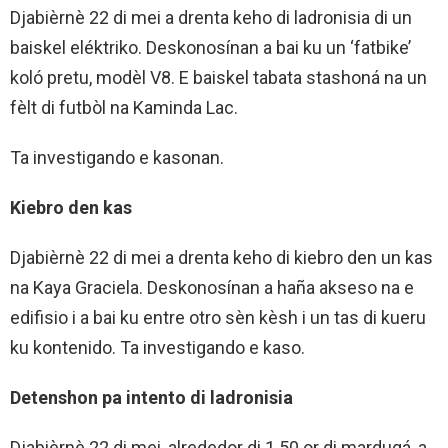
Djabièrnè 22 di mei a drenta keho di ladronisia di un
baiskel eléktriko. Deskonosínan a bai ku un ‘fatbike’
koló pretu, modèl V8. E baiskel tabata stashoná na un
fèlt di futbòl na Kaminda Lac.
Ta investigando e kasonan.
Kiebro den kas
Djabièrnè 22 di mei a drenta keho di kiebro den un kas
na Kaya Graciela. Deskonosínan a haña akseso na e
edifisio i a bai ku entre otro sèn kèsh i un tas di kueru
ku kontenido. Ta investigando e kaso.
Detenshon pa intento di ladronisia
Djabièrnè 22 di mei, alrededor di 1.50 or di mardugá, a