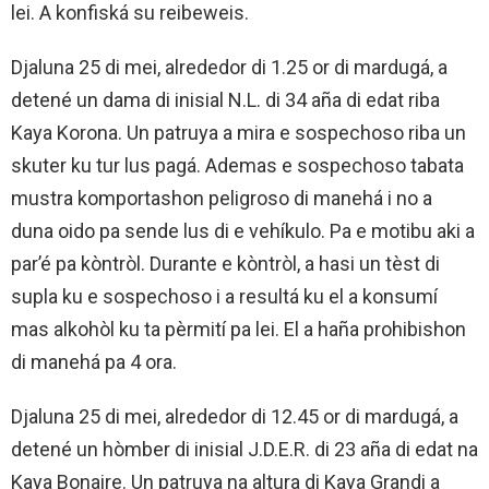
lei. A konfiská su reibeweis.
Djaluna 25 di mei, alrededor di 1.25 or di mardugá, a
detené un dama di inisial N.L. di 34 aña di edat riba
Kaya Korona. Un patruya a mira e sospechoso riba un
skuter ku tur lus pagá. Ademas e sospechoso tabata
mustra komportashon peligroso di manehá i no a
duna oido pa sende lus di e vehíkulo. Pa e motibu aki a
par’é pa kòntròl. Durante e kòntròl, a hasi un tèst di
supla ku e sospechoso i a resultá ku el a konsumí
mas alkohòl ku ta pèrmití pa lei. El a haña prohibishon
di manehá pa 4 ora.
Djaluna 25 di mei, alrededor di 12.45 or di mardugá, a
detené un hòmber di inisial J.D.E.R. di 23 aña di edat na
Kaya Bonaire. Un patruya na altura di Kaya Grandi a