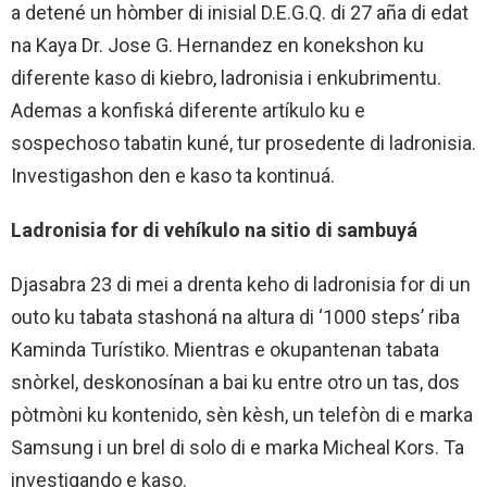
a detené un hòmber di inisial D.E.G.Q. di 27 aña di edat
na Kaya Dr. Jose G. Hernandez en konekshon ku
diferente kaso di kiebro, ladronisia i enkubrimentu.
Ademas a konfiská diferente artíkulo ku e
sospechoso tabatin kuné, tur prosedente di ladronisia.
Investigashon den e kaso ta kontinuá.
Ladronisia for di vehíkulo na sitio di sambuyá
Djasabra 23 di mei a drenta keho di ladronisia for di un
outo ku tabata stashoná na altura di ‘1000 steps’ riba
Kaminda Turístiko. Mientras e okupantenan tabata
snòrkel, deskonosínan a bai ku entre otro un tas, dos
pòtmòni ku kontenido, sèn kèsh, un telefòn di e marka
Samsung i un brel di solo di e marka Micheal Kors. Ta
investigando e kaso.