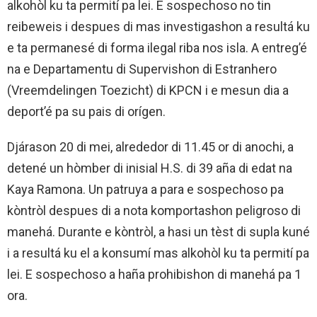
alkohòl ku ta permití pa lei. E sospechoso no tin
reibeweis i despues di mas investigashon a resultá ku
e ta permanesé di forma ilegal riba nos isla. A entreg’é
na e Departamentu di Supervishon di Estranhero
(Vreemdelingen Toezicht) di KPCN i e mesun dia a
deport’é pa su pais di orígen.
Djárason 20 di mei, alrededor di 11.45 or di anochi, a
detené un hòmber di inisial H.S. di 39 aña di edat na
Kaya Ramona. Un patruya a para e sospechoso pa
kòntròl despues di a nota komportashon peligroso di
manehá. Durante e kòntròl, a hasi un tèst di supla kuné
i a resultá ku el a konsumí mas alkohòl ku ta permití pa
lei. E sospechoso a haña prohibishon di manehá pa 1
ora.