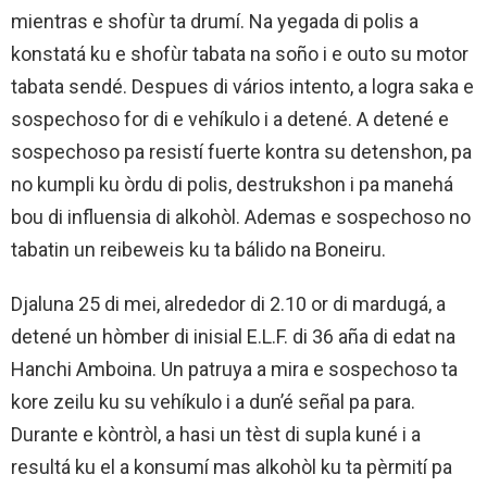
mientras e shofùr ta drumí. Na yegada di polis a
konstatá ku e shofùr tabata na soño i e outo su motor
tabata sendé. Despues di vários intento, a logra saka e
sospechoso for di e vehíkulo i a detené. A detené e
sospechoso pa resistí fuerte kontra su detenshon, pa
no kumpli ku òrdu di polis, destrukshon i pa manehá
bou di influensia di alkohòl. Ademas e sospechoso no
tabatin un reibeweis ku ta bálido na Boneiru.
Djaluna 25 di mei, alrededor di 2.10 or di mardugá, a
detené un hòmber di inisial E.L.F. di 36 aña di edat na
Hanchi Amboina. Un patruya a mira e sospechoso ta
kore zeilu ku su vehíkulo i a dun’é señal pa para.
Durante e kòntròl, a hasi un tèst di supla kuné i a
resultá ku el a konsumí mas alkohòl ku ta pèrmití pa