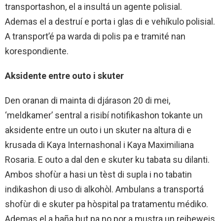
transportashon, el a insultá un agente polisial.
Ademas el a destruí e porta i glas di e vehíkulo polisial.
A transport’é pa warda di polis pa e tramité nan
korespondiente.
Aksidente entre outo i skuter
Den oranan di mainta di djárason 20 di mei,
‘meldkamer’ sentral a risibí notifikashon tokante un
aksidente entre un outo i un skuter na altura di e
krusada di Kaya Internashonal i Kaya Maximiliana
Rosaria. E outo a dal den e skuter ku tabata su dilanti.
Ambos shofùr a hasi un tèst di supla i no tabatin
indikashon di uso di alkohòl. Ambulans a transportá
shofùr di e skuter pa hòspital pa tratamentu médiko.
Ademas el a haña but pa no por a mustra un reibeweis