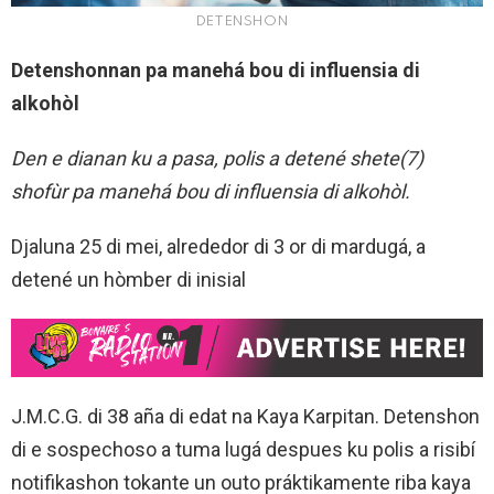
DETENSHON
Detenshonnan pa manehá bou di influensia di
alkohòl
Den e dianan ku a pasa, polis a detené shete(7)
shofùr pa manehá bou di influensia di alkohòl.
Djaluna 25 di mei, alrededor di 3 or di mardugá, a
detené un hòmber di inisial
J.M.C.G. di 38 aña di edat na Kaya Karpitan. Detenshon
di e sospechoso a tuma lugá despues ku polis a risibí
notifikashon tokante un outo práktikamente riba kaya