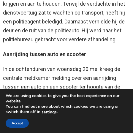
krijgen en aan te houden. Terwijl de verdachte in het
dienstvoertuig zat te wachten op transport, heeft hij
een politieagent beledigd. Daarnaast vernielde hij de
deur en de ruit van de politieauto. Hij werd naar het
politiebureau gebracht voor verdere afhandeling.
Aanrijding tussen auto en scooter
In de ochtenduren van woensdag 20 mei kreeg de
centrale meldkamer melding over een aanrijding
tussen een auto en een scooter ter hoogte van de
kruising van de Kaya Internashonal en de Kaya
We are using cookies to give you the best experience on our
website.
Maximiliana Rosaria. De auto botste tegen de scooter
You can find out more about which cookies we are using or
switch them off in
.
settings
die voor hem reed. Beide bestuurders hebben een
close
blaastest afgelegd, waaruit bleek dat er geen sprake
Accept
was van alcoholgebruik. De bestuurder van de scooter