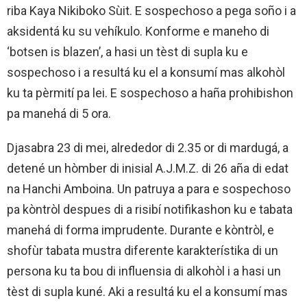
riba Kaya Nikiboko Sùit. E sospechoso a pega soño i a
aksidentá ku su vehíkulo. Konforme e maneho di
‘botsen is blazen’, a hasi un tèst di supla ku e
sospechoso i a resultá ku el a konsumí mas alkohòl
ku ta pèrmití pa lei. E sospechoso a haña prohibishon
pa manehá di 5 ora.
Djasabra 23 di mei, alrededor di 2.35 or di mardugá, a
detené un hòmber di inisial A.J.M.Z. di 26 aña di edat
na Hanchi Amboina. Un patruya a para e sospechoso
pa kòntròl despues di a risibí notifikashon ku e tabata
manehá di forma imprudente. Durante e kòntròl, e
shofùr tabata mustra diferente karakterístika di un
persona ku ta bou di influensia di alkohòl i a hasi un
tèst di supla kuné. Aki a resultá ku el a konsumí mas