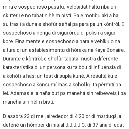
mira e sospechoso pasa ku velosidat haltu riba un
skuter i e no tabatin hèlm bistí. Pa e motibu aki a bai
su tras i a duna e shofùr señal pa para pa un kòntròl. E
sospechoso a nenga di sigui òrdu di polis i a sigui
kore. Finalmente e sospechoso a para e vehíkulo na
altura di un establesimentu di hóreka na Kaya Bonaire.
Durante e kòntròl, e shofùr tabata mustra diferente
karakterístika di un persona ku ta bou di influensia di
alkohòl i a hasi un tèst di supla kuné. A resultá ku e
sospechoso a konsumí mas alkohòl ku ta pèrmití pa
lei. Ademas el a haña but pa manehá sin reibeweis i pa
manehá sin hèlm bistí.
Djasabra 23 di mei, alrededor di 4.20 or di mardugá, a
detené un hòmber di inisial J.J.J.J.C. di 37 aña di edat