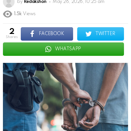
by
Redakshon
May 26, 2026, 10:25 am
1.5k
Views
2
FACEBOOK
TWITTER
shares
WHATSAPP