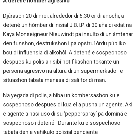
A detené hòmber agresivo
Djárason 20 di mei, alrededor di 6.30 or di anochi, a
detené un hòmber di inisial J.B.I.P. di 30 aña di edat na
Kaya Monseigneur Nieuwindt pa insulto di un ámtenar
den funshon, destrukshon i pa opstruí òrdu públiko
bou di influensia di alkohòl. A detené e sospechoso
despues ku polis a risibí notifikashon tokante un
persona agresivo na altura di un supermerkado i e
situashon tabata menasá di sali for di man.
Na yegada di polis, a hiba un kombersashon ku e
sospechoso despues di kua el a pusha un agente. Aki
e agente a hasi uso di su ‘pepperspray’ pa dominá e
sospechoso i detené. Durante ku e sospechoso
tabata den e vehíkulo polisial pendiente