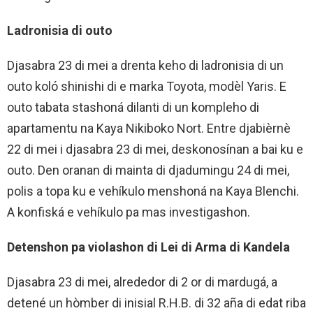
Ladronisia di outo
Djasabra 23 di mei a drenta keho di ladronisia di un
outo koló shinishi di e marka Toyota, modèl Yaris. E
outo tabata stashoná dilanti di un kompleho di
apartamentu na Kaya Nikiboko Nort. Entre djabièrnè
22 di mei i djasabra 23 di mei, deskonosínan a bai ku e
outo. Den oranan di mainta di djadumingu 24 di mei,
polis a topa ku e vehíkulo menshoná na Kaya Blenchi.
A konfiská e vehíkulo pa mas investigashon.
Detenshon pa violashon di Lei di Arma di Kandela
Djasabra 23 di mei, alrededor di 2 or di mardugá, a
detené un hòmber di inisial R.H.B. di 32 aña di edat riba