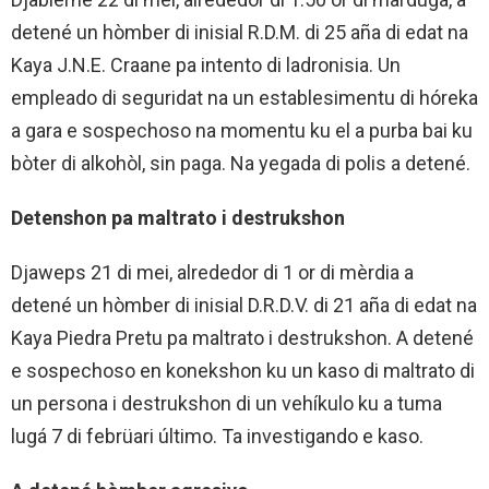
detené un hòmber di inisial R.D.M. di 25 aña di edat na
Kaya J.N.E. Craane pa intento di ladronisia. Un
empleado di seguridat na un establesimentu di hóreka
a gara e sospechoso na momentu ku el a purba bai ku
bòter di alkohòl, sin paga. Na yegada di polis a detené.
Detenshon pa maltrato i destrukshon
Djaweps 21 di mei, alrededor di 1 or di mèrdia a
detené un hòmber di inisial D.R.D.V. di 21 aña di edat na
Kaya Piedra Pretu pa maltrato i destrukshon. A detené
e sospechoso en konekshon ku un kaso di maltrato di
un persona i destrukshon di un vehíkulo ku a tuma
lugá 7 di febrüari último. Ta investigando e kaso.