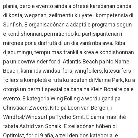
plania, pero e evento ainda a ofresé karedanan banda
di kosta, weganan, zeilmentu ku yate i kompetensia di
Sunfish. E organisadónan a adaptá e programa segun
e kondishonnan, permitiendo ku partisipantenan i
mirones por a disfrutá di un dia variá riba awa. Riba
djadumingu, tempu mas trankil a krea e kondishonnan
pa un downwinder for di Atlantis Beach pa No Name
Beach, kaminda windsurfers, wingfoilers, kitesurfers i
foilers a kompletá e ruta ku sosten di Marine Park, ku a
otorgá un pèrmit spesial pa baha na Klein Bonaire pa e
evento. E kategoria Wing Foiling a wordu ganá pa
Christiaan Zweers, Kite pa Leon van Bergen, i
Windfoil/Windsurf pa Tycho Smit. E dama mas lihé
tabata Astrid van Schaik. E zeiladónan hóben di
Optimist, for di 9 aña, a zeil den dos kategoria: e