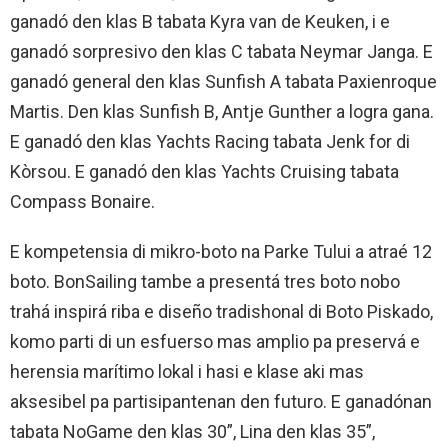
ganadó den klas B tabata Kyra van de Keuken, i e
ganadó sorpresivo den klas C tabata Neymar Janga. E
ganadó general den klas Sunfish A tabata Paxienroque
Martis. Den klas Sunfish B, Antje Gunther a logra gana.
E ganadó den klas Yachts Racing tabata Jenk for di
Kòrsou. E ganadó den klas Yachts Cruising tabata
Compass Bonaire.
E kompetensia di mikro-boto na Parke Tului a atraé 12
boto. BonSailing tambe a presentá tres boto nobo
trahá inspirá riba e diseño tradishonal di Boto Piskado,
komo parti di un esfuerso mas amplio pa preservá e
herensia marítimo lokal i hasi e klase aki mas
aksesibel pa partisipantenan den futuro. E ganadónan
tabata NoGame den klas 30”, Lina den klas 35”,