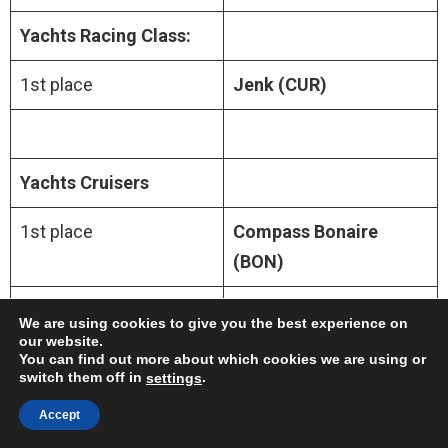
Yachts Racing Class:
1st place
Jenk (CUR)
Yachts Cruisers
1st place
Compass Bonaire
(BON)
2nd place
Aventura (BON)
We are using cookies to give you the best experience on
our website.
3rd place
Phoenix Solobon (BON)
You can find out more about which cookies we are using or
switch them off in
.
settings
Accept
close
Sunfish A