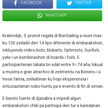
FACEBOOK
TWITTER
WHATSAPP
Kralendijk,- E promé regata di BonSailing a reuni mas
ku 120 zeiladó den 14 tipo diferente di embarakshon,
inkluyendo mikro-boto, blokarts, Optimists, Sunfish,
yate i un kombinashon di boards i foils. E
partisipantenan tabata tin edat entre 9 i 74 aña, lokual
a mustra e gran atractivo di zeilmentu na Boneiru i a
trese famia, zeiladónan ku hopi eksperensia i
entusiastanan nobo huntu pa e evento di fin di siman.
E biento fuerte di djasabra a impedí algun
embarakshon chikí pa partisipá den tur e karedanan