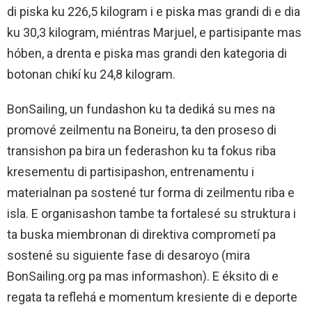
di piska ku 226,5 kilogram i e piska mas grandi di e dia
ku 30,3 kilogram, miéntras Marjuel, e partisipante mas
hóben, a drenta e piska mas grandi den kategoria di
botonan chikí ku 24,8 kilogram.
BonSailing, un fundashon ku ta dediká su mes na
promové zeilmentu na Boneiru, ta den proseso di
transishon pa bira un federashon ku ta fokus riba
kresementu di partisipashon, entrenamentu i
materialnan pa sostené tur forma di zeilmentu riba e
isla. E organisashon tambe ta fortalesé su struktura i
ta buska miembronan di direktiva comprometí pa
sostené su siguiente fase di desaroyo (mira
BonSailing.org pa mas informashon). E éksito di e
regata ta reflehá e momentum kresiente di e deporte