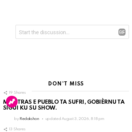
Leave
Comment
*
a
Reply
DON'T MISS
19
Shares
MIENTRAS E PUEBLO TA SUFRI, GOBIÈRNU TA
SIGUI KU SU SHOW.
by
Redakshon
updated
August 3, 2026, 8:18 pm
13
Shares