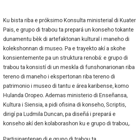
Ku bista riba e próksimo Konsulta ministerial di Kuater
Pais, e grupo di trabou ta prepará un konseho tokante
dunamentu bèk di artefaktonan kultural i maneho di
kolekshonnan di museo. Pa e trayekto akí a skohe
konsientemente pa un struktura renobá: e grupo di
trabou ta konsistí di un meskla di funshonarionan riba
tereno di maneho i ekspertonan riba tereno di
patrimonio i museo di tantu e área karibense, komo
Hulanda Oropeo. Ademas ministerio di Enseñansa,
Kultura i Siensia, a pidi ofisina di konseho, Scriptis,
dirigí pa Ludmila Duncan, pa diseñá i prepará e
konseho akí den kolaborashon ku e grupo di trabou,.
Partisipantenan di e grupo di trabou ta