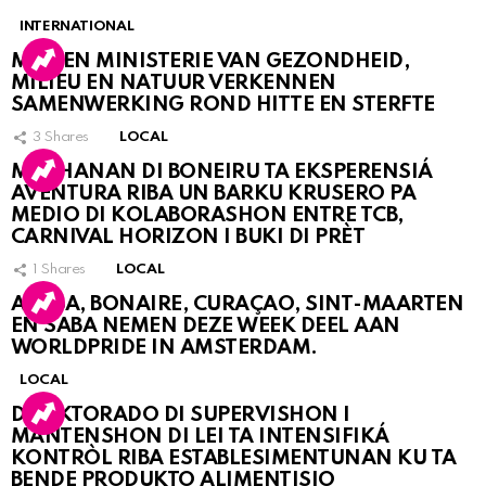
INTERNATIONAL
MDC EN MINISTERIE VAN GEZONDHEID,
MILIEU EN NATUUR VERKENNEN
SAMENWERKING ROND HITTE EN STERFTE
3
Shares
LOCAL
MUCHANAN DI BONEIRU TA EKSPERENSIÁ
AVENTURA RIBA UN BARKU KRUSERO PA
MEDIO DI KOLABORASHON ENTRE TCB,
CARNIVAL HORIZON I BUKI DI PRÈT
1
Shares
LOCAL
ARUBA, BONAIRE, CURAÇAO, SINT-MAARTEN
EN SABA NEMEN DEZE WEEK DEEL AAN
WORLDPRIDE IN AMSTERDAM.
LOCAL
DIREKTORADO DI SUPERVISHON I
MANTENSHON DI LEI TA INTENSIFIKÁ
KONTRÒL RIBA ESTABLESIMENTUNAN KU TA
BENDE PRODUKTO ALIMENTISIO