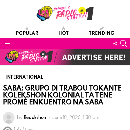
POPULAR
HOT
TRENDING
S
FOLL
Menu
US
INTERNATIONAL
SABA: GRUPO DI TRABOU TOKANTE
KOLEKSHON KOLONIAL TA TENE
PROMÉ ENKUENTRO NA SABA
by
Redakshon
June 18, 2026, 1:30 pm