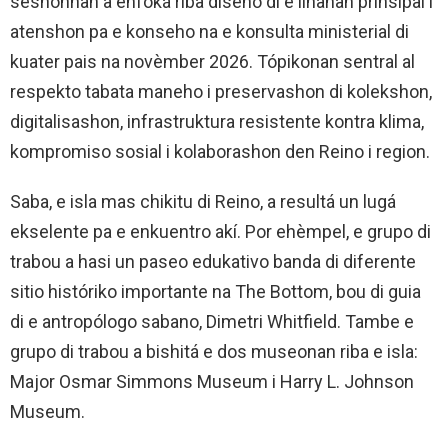
seshonnan a enfoká riba diseño di e liñanan prinsipal i
atenshon pa e konseho na e konsulta ministerial di
kuater pais na novèmber 2026. Tópikonan sentral al
respekto tabata maneho i preservashon di kolekshon,
digitalisashon, infrastruktura resistente kontra klima,
kompromiso sosial i kolaborashon den Reino i region.
Saba, e isla mas chikitu di Reino, a resultá un lugá
ekselente pa e enkuentro akí. Por ehèmpel, e grupo di
trabou a hasi un paseo edukativo banda di diferente
sitio históriko importante na The Bottom, bou di guia
di e antropólogo sabano, Dimetri Whitfield. Tambe e
grupo di trabou a bishitá e dos museonan riba e isla:
Major Osmar Simmons Museum i Harry L. Johnson
Museum.