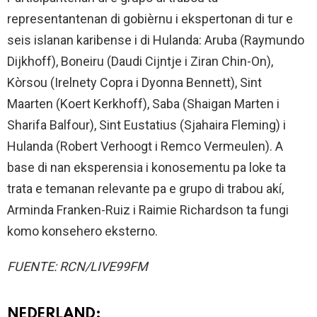
representantenan di gobièrnu i ekspertonan di tur e
seis islanan karibense i di Hulanda: Aruba (Raymundo
Dijkhoff), Boneiru (Daudi Cijntje i Ziran Chin-On),
Kòrsou (Irelnety Copra i Dyonna Bennett), Sint
Maarten (Koert Kerkhoff), Saba (Shaigan Marten i
Sharifa Balfour), Sint Eustatius (Sjahaira Fleming) i
Hulanda (Robert Verhoogt i Remco Vermeulen). A
base di nan eksperensia i konosementu pa loke ta
trata e temanan relevante pa e grupo di trabou akí,
Arminda Franken-Ruiz i Raimie Richardson ta fungi
komo konsehero eksterno.
FUENTE: RCN/LIVE99FM
NEDERLAND: