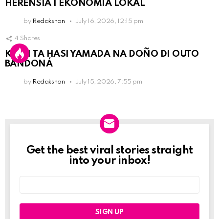
HERENSIA I EKONOMIA LOKAL
by
Redakshon
July 16, 2026, 12:15 pm
4
Shares
KPCN TA HASI YAMADA NA DOÑO DI OUTO
BANDONÁ
by
Redakshon
July 15, 2026, 7:55 pm
Get the best viral stories straight
Newslett
into your inbox!
Email
address: