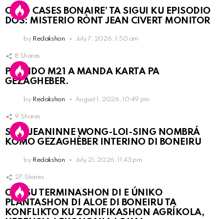
COLD CASES BONAIRE’ TA SIGUI KU EPISODIO
DOS: MISTERIO RÒNT JEAN CIVERT MONITOR
by
Redakshon
July 7, 2026, 1:50 am
8
Shares
PARTIDO M21 A MANDA KARTA PA
GEZAGHEBER.
by
Redakshon
August 1, 2026, 10:49 pm
9
Shares
SRA. JEANINNE WONG-LOI-SING NOMBRÁ
KOMO GEZAGHÈBER INTERINO DI BONEIRU
by
Redakshon
July 21, 2026, 11:43 pm
27
Shares
OLB SU TERMINASHON DI E ÚNIKO
PLANTASHON DI ALOE DI BONEIRU TA
KONFLIKTO KU ZONIFIKASHON AGRÍKOLA,