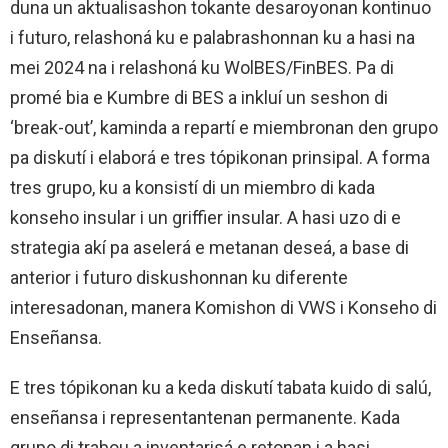
duna un aktualisashon tokante desaroyonan kontinuo
i futuro, relashoná ku e palabrashonnan ku a hasi na
mei 2024 na i relashoná ku WolBES/FinBES. Pa di
promé bia e Kumbre di BES a inkluí un seshon di
‘break-out’, kaminda a repartí e miembronan den grupo
pa diskutí i elaborá e tres tópikonan prinsipal. A forma
tres grupo, ku a konsistí di un miembro di kada
konseho insular i un griffier insular. A hasi uzo di e
strategia akí pa aselerá e metanan deseá, a base di
anterior i futuro diskushonnan ku diferente
interesadonan, manera Komishon di VWS i Konseho di
Enseñansa.
E tres tópikonan ku a keda diskutí tabata kuido di salú,
enseñansa i representantenan permanente. Kada
grupo di trabou a inventarisá e retonan i a hasi