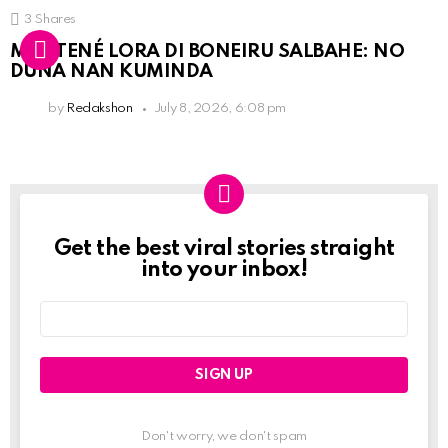
3
Shares
MANTENÉ LORA DI BONEIRU SALBAHE: NO
DUNA NAN KUMINDA
by
Redakshon
July 8, 2026, 6:08 pm
Get the best viral stories straight
Newslett
into your inbox!
Email
address:
Don't worry, we don't spam