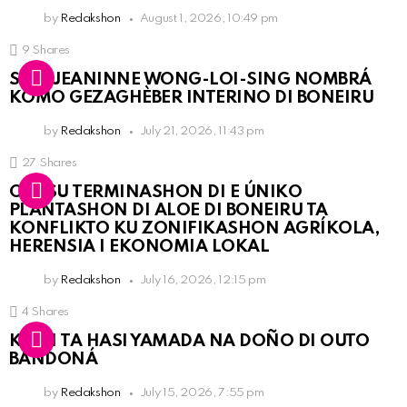
by
Redakshon
August 1, 2026, 10:49 pm
9
Shares
SRA. JEANINNE WONG-LOI-SING NOMBRÁ
KOMO GEZAGHÈBER INTERINO DI BONEIRU
by
Redakshon
July 21, 2026, 11:43 pm
27
Shares
OLB SU TERMINASHON DI E ÚNIKO
PLANTASHON DI ALOE DI BONEIRU TA
KONFLIKTO KU ZONIFIKASHON AGRÍKOLA,
HERENSIA I EKONOMIA LOKAL
by
Redakshon
July 16, 2026, 12:15 pm
4
Shares
KPCN TA HASI YAMADA NA DOÑO DI OUTO
BANDONÁ
by
Redakshon
July 15, 2026, 7:55 pm