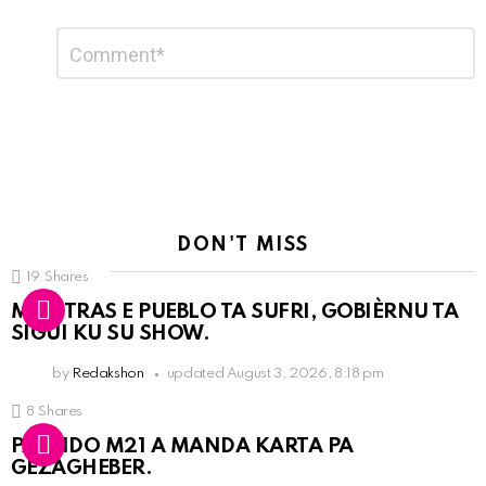
Leave
Comment
*
a
Reply
DON'T MISS
19
Shares
MIENTRAS E PUEBLO TA SUFRI, GOBIÈRNU TA
SIGUI KU SU SHOW.
by
Redakshon
updated
August 3, 2026, 8:18 pm
8
Shares
PARTIDO M21 A MANDA KARTA PA
GEZAGHEBER.