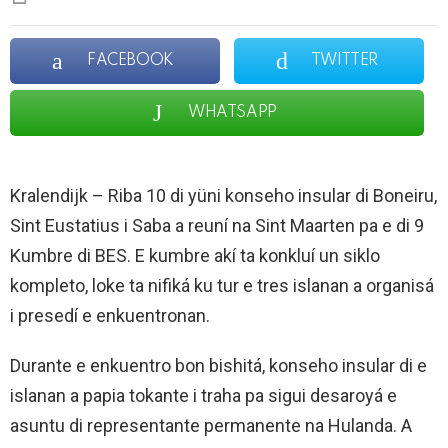
FACEBOOK
TWITTER
WHATSAPP
Kralendijk – Riba 10 di yüni konseho insular di Boneiru,
Sint Eustatius i Saba a reuní na Sint Maarten pa e di 9
Kumbre di BES. E kumbre akí ta konkluí un siklo
kompleto, loke ta nifiká ku tur e tres islanan a organisá
i presedí e enkuentronan.
Durante e enkuentro bon bishitá, konseho insular di e
islanan a papia tokante i traha pa sigui desaroyá e
asuntu di representante permanente na Hulanda. A