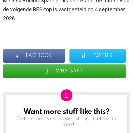
Melissa Robins-Spanner als secretaris. De datum voor
de volgende BES-top is vastgesteld op 4 september
2026.
FACEBOOK
TWITTER
WHATSAPP
Want more stuff like this?
NEWSLETTER
Get the best viral stories straight into your
inbox!