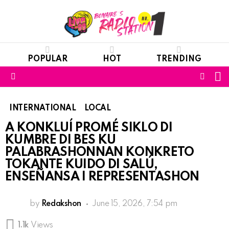
POPULAR
HOT
TRENDING
S
FOLL
Menu
US
INTERNATIONAL
LOCAL
A KONKLUÍ PROMÉ SIKLO DI
KUMBRE DI BES KU
PALABRASHONNAN KONKRETO
TOKANTE KUIDO DI SALÚ,
ENSEÑANSA I REPRESENTASHON
by
Redakshon
June 15, 2026, 7:54 pm
1.1k
Views