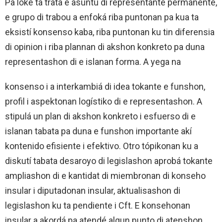
Pa loke ta trata e asuntu di representante permanente,
e grupo di trabou a enfoká riba puntonan pa kua ta
eksistí konsenso kaba, riba puntonan ku tin diferensia
di opinion i riba plannan di akshon konkreto pa duna
representashon di e islanan forma. A yega na
konsenso i a interkambiá di idea tokante e funshon,
profil i aspektonan logístiko di e representashon. A
stipulá un plan di akshon konkreto i esfuerso di e
islanan tabata pa duna e funshon importante akí
kontenido efisiente i efektivo. Otro tópikonan ku a
diskutí tabata desaroyo di legislashon aprobá tokante
ampliashon di e kantidat di miembronan di konseho
insular i diputadonan insular, aktualisashon di
legislashon ku ta pendiente i Cft. E konsehonan
insular a akordá pa atendé algun punto di atenshon