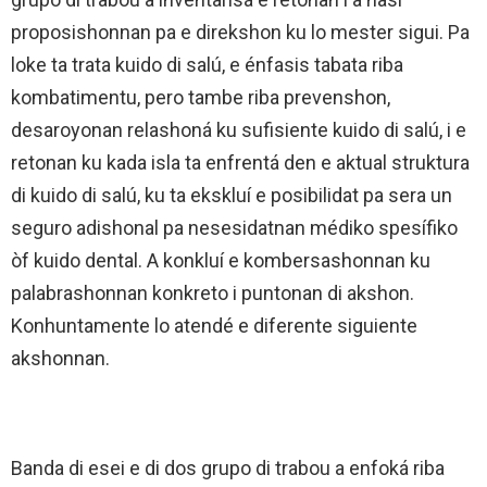
proposishonnan pa e direkshon ku lo mester sigui. Pa
loke ta trata kuido di salú, e énfasis tabata riba
kombatimentu, pero tambe riba prevenshon,
desaroyonan relashoná ku sufisiente kuido di salú, i e
retonan ku kada isla ta enfrentá den e aktual struktura
di kuido di salú, ku ta ekskluí e posibilidat pa sera un
seguro adishonal pa nesesidatnan médiko spesífiko
òf kuido dental. A konkluí e kombersashonnan ku
palabrashonnan konkreto i puntonan di akshon.
Konhuntamente lo atendé e diferente siguiente
akshonnan.
Banda di esei e di dos grupo di trabou a enfoká riba