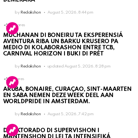
by
Redakshon
August 5, 2026, 8:44 pm
3
Shares
MUCHANAN DI BONEIRU TA EKSPERENSIÁ
AVENTURA RIBA UN BARKU KRUSERO PA
MEDIO DI KOLABORASHON ENTRE TCB,
CARNIVAL HORIZON I BUKI DI PRÈT
by
Redakshon
updated
August 5, 2026, 8:28 pm
1
Shares
ARUBA, BONAIRE, CURAÇAO, SINT-MAARTEN
EN SABA NEMEN DEZE WEEK DEEL AAN
WORLDPRIDE IN AMSTERDAM.
by
Redakshon
August 5, 2026, 7:42 pm
DIREKTORADO DI SUPERVISHON I
MANTENSHON DI LEI TA INTENSIFIKÁ