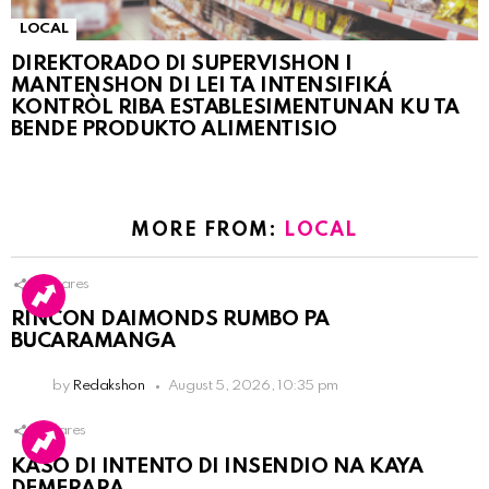
LOCAL
DIREKTORADO DI SUPERVISHON I
MANTENSHON DI LEI TA INTENSIFIKÁ
KONTRÒL RIBA ESTABLESIMENTUNAN KU TA
BENDE PRODUKTO ALIMENTISIO
MORE FROM:
LOCAL
3
Shares
RINCON DAIMONDS RUMBO PA
BUCARAMANGA
by
Redakshon
August 5, 2026, 10:35 pm
1
Shares
KASO DI INTENTO DI INSENDIO NA KAYA
DEMERARA