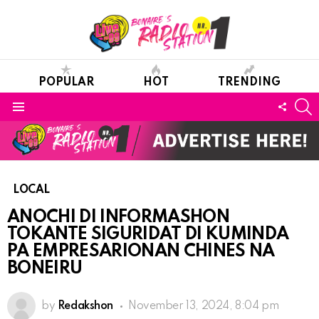
POPULAR
HOT
TRENDING
S
FOLL
Menu
US
LOCAL
ANOCHI DI INFORMASHON
TOKANTE SIGURIDAT DI KUMINDA
PA EMPRESARIONAN CHINES NA
BONEIRU
by
Redakshon
November 13, 2024, 8:04 pm