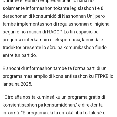
Durante e reunion empresarionan lo haña no
solamente informashon tokante legislashon i e 8
derechonan di konsumidó di Nashonnan Uní, pero
tambe implementashon di regulashonnan di higiena
segun e normanan di HACCP. Lo tin espasio pa
pregunta i interkambio di eksperensia, kaminda e
traduktor presente lo sòru pa komunikashon fluido
entre tur partido.
E anochi di informashon tambe ta forma parti di un
programa mas amplio di konsientisashon ku FTPKB lo
lansa na 2025.
“Otro aña nos ta kuminsá ku un programa grátis di
konsientisashon pa konsumidónan,” e direktor ta
informá. “E programa aki ta enfoká riba fortalesé e