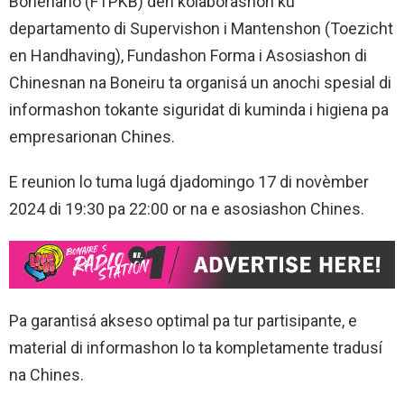
Boneriano (FTPKB) den kolaborashon ku
departamento di Supervishon i Mantenshon (Toezicht
en Handhaving), Fundashon Forma i Asosiashon di
Chinesnan na Boneiru ta organisá un anochi spesial di
informashon tokante siguridat di kuminda i higiena pa
empresarionan Chines.
E reunion lo tuma lugá djadomingo 17 di novèmber
2024 di 19:30 pa 22:00 or na e asosiashon Chines.
Pa garantisá akseso optimal pa tur partisipante, e
material di informashon lo ta kompletamente tradusí
na Chines.