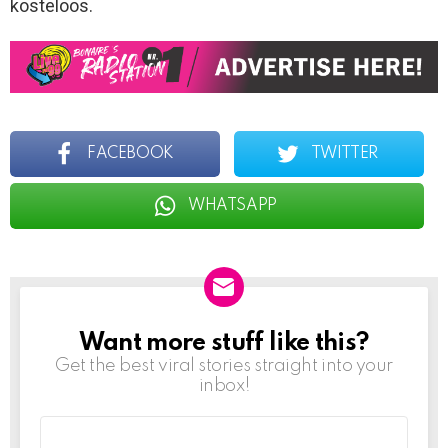
kosteloos.
FACEBOOK
TWITTER
WHATSAPP
Want more stuff like this?
NEWSLETTER
Get the best viral stories straight into your
inbox!
Email
address: