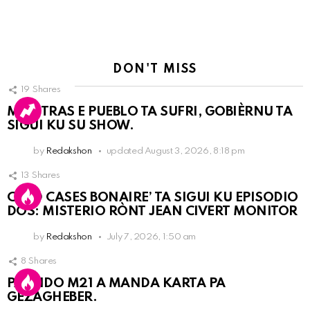
DON'T MISS
19
Shares
MIENTRAS E PUEBLO TA SUFRI, GOBIÈRNU TA
SIGUI KU SU SHOW.
by
Redakshon
updated
August 3, 2026, 8:18 pm
13
Shares
COLD CASES BONAIRE’ TA SIGUI KU EPISODIO
DOS: MISTERIO RÒNT JEAN CIVERT MONITOR
by
Redakshon
July 7, 2026, 1:50 am
8
Shares
PARTIDO M21 A MANDA KARTA PA
GEZAGHEBER.