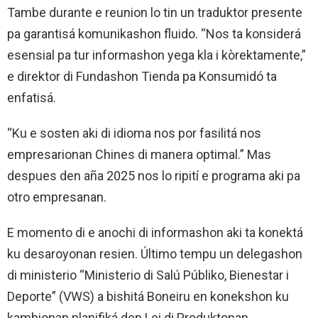
Tambe durante e reunion lo tin un traduktor presente
pa garantisá komunikashon fluido. “Nos ta konsiderá
esensial pa tur informashon yega kla i kòrektamente,”
e direktor di Fundashon Tienda pa Konsumidó ta
enfatisá.
“Ku e sosten aki di idioma nos por fasilitá nos
empresarionan Chines di manera optimal.” Mas
despues den aña 2025 nos lo ripití e programa aki pa
otro empresanan.
E momento di e anochi di informashon aki ta konektá
ku desaroyonan resien. Último tempu un delegashon
di ministerio “Ministerio di Salú Públiko, Bienestar i
Deporte” (VWS) a bishitá Boneiru en konekshon ku
kambionan planifiká den Lei di Produktonan