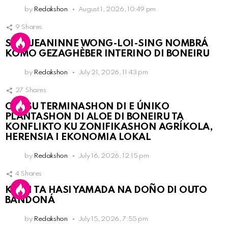
by
Redakshon
August 1, 2026, 10:49 pm
9
Shares
SRA. JEANINNE WONG-LOI-SING NOMBRÁ
KOMO GEZAGHÈBER INTERINO DI BONEIRU
by
Redakshon
July 21, 2026, 11:43 pm
27
Shares
OLB SU TERMINASHON DI E ÚNIKO
PLANTASHON DI ALOE DI BONEIRU TA
KONFLIKTO KU ZONIFIKASHON AGRÍKOLA,
HERENSIA I EKONOMIA LOKAL
by
Redakshon
July 16, 2026, 12:15 pm
4
Shares
KPCN TA HASI YAMADA NA DOÑO DI OUTO
BANDONÁ
by
Redakshon
July 15, 2026, 7:55 pm