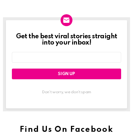
Get the best viral stories straight
Newslett
into your inbox!
Email
address:
Don't worry, we don't spam
Find Us On Facebook