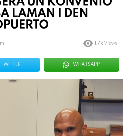
SERA UN KONVENIO
BA LAMAN I DEN
OPUERTO
pm
1.7k
Views
TWITTER
WHATSAPP