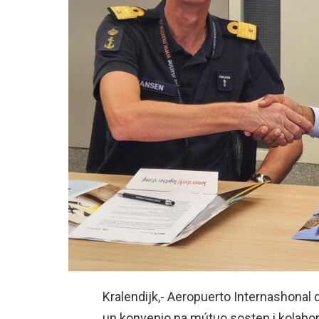
Kralendijk,- Aeropuerto Internashonal 
un konvenio pa mútuo sosten i kolabo