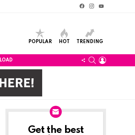
facebook
instagram
youtube
POPULAR
HOT
TRENDING
SEARCH
LOGIN
FOLLOW
LOAD
US
Get the best
Newslett