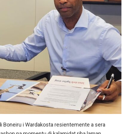
di Boneiru i Wardakosta resientemente a sera
rashon na momentu di kalamidat riba laman.