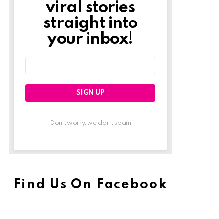
viral stories
straight into
your inbox!
Email
address:
Don't worry, we don't spam
Find Us On Facebook