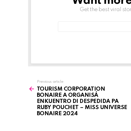
Want more s
Get the best viral sto
Email
address:
Previous article
See
TOURISM CORPORATION
more
BONAIRE A ORGANISÁ
ENKUENTRO DI DESPEDIDA PA
RUBY POUCHET – MISS UNIVERSE
BONAIRE 2024