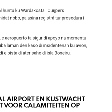
l huntu ku Wardakosta i Cuijpers
idat nobo, pa asina registrá tur prosedura i
 e aeropuerto ta sigur di apoyo na momentu
iba laman den kaso di insidentenan ku avion,
i e pista di aterisahe di isla Boneiru.
AL AIRPORT EN KUSTWACHT
T VOOR CALAMITEITEN OP