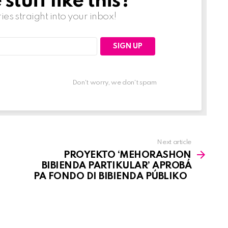
tuff like this?
ries straight into your inbox!
Don't worry, we don't spam
Next article
PROYEKTO ‘MEHORASHON
BIBIENDA PARTIKULAR’ APROBÁ
PA FONDO DI BIBIENDA PÚBLIKO