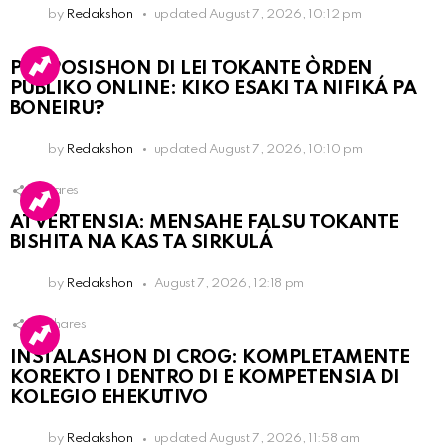
by
Redakshon
updated
August 7, 2026, 10:12 pm
PROPOSISHON DI LEI TOKANTE ÒRDEN
PÚBLIKO ONLINE: KIKO ESAKI TA NIFIKÁ PA
BONEIRU?
by
Redakshon
updated
August 7, 2026, 10:10 pm
1
Shares
ATVERTENSIA: MENSAHE FALSU TOKANTE
BISHITA NA KAS TA SIRKULÁ
by
Redakshon
August 7, 2026, 12:18 pm
14
Shares
INSTALASHON DI CROG: KOMPLETAMENTE
KOREKTO I DENTRO DI E KOMPETENSIA DI
KOLEGIO EHEKUTIVO
by
Redakshon
updated
August 7, 2026, 11:58 am