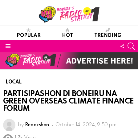
POPULAR
HOT
TRENDING
S
FOLL
Menu
US
LOCAL
PARTISIPASHON DI BONEIRU NA
GREEN OVERSEAS CLIMATE FINANCE
FORUM
by
Redakshon
October 14, 2024, 9:50 pm