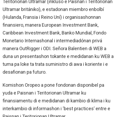
Teritorionan Ultramar (inkluso e Paisnan i Teritorionan
Ultramar britániko), e estadonan miembro enbolbí
(Hulanda, Fransia i Reino Uní) i organisashonnan
finansiero, manera European Investment Bank,
Caribbean Investment Bank, Banko Mundial, Fondo
Monetario Internashonal i intermediadónan privá
manera OutRigger i ODI. Señora Balentien di WEB a
duna un presentashon tokante e medidanan ku WEB a
tuma pa loke ta trata suministro di awa i koriente i e
desafionan pa futuro.
Komishon Oropeo a pone fondonan disponibel pa
yuda e Paisnan i Teritorionan Ultramar ku
finansiamentu di e medidanan di kambio di klima i ku
interkambio di informashon i ‘best practices’ entre e
Paisnan i Teritorionan Ultramar.