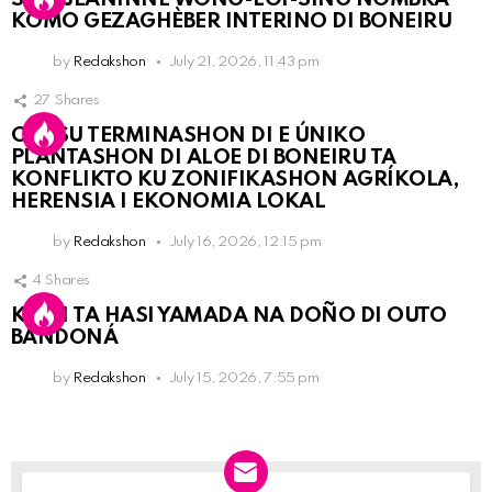
KOMO GEZAGHÈBER INTERINO DI BONEIRU
by
Redakshon
July 21, 2026, 11:43 pm
27
Shares
OLB SU TERMINASHON DI E ÚNIKO
PLANTASHON DI ALOE DI BONEIRU TA
KONFLIKTO KU ZONIFIKASHON AGRÍKOLA,
HERENSIA I EKONOMIA LOKAL
by
Redakshon
July 16, 2026, 12:15 pm
4
Shares
KPCN TA HASI YAMADA NA DOÑO DI OUTO
BANDONÁ
by
Redakshon
July 15, 2026, 7:55 pm