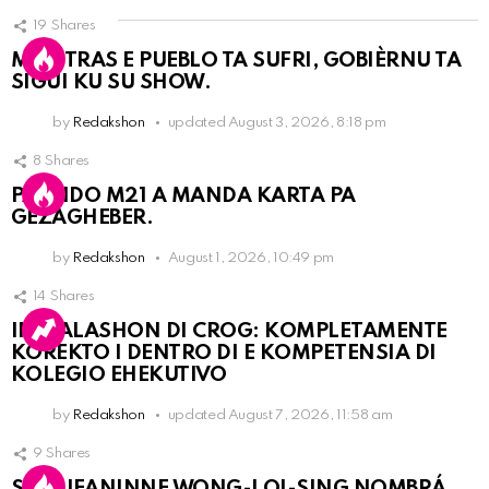
19
Shares
MIENTRAS E PUEBLO TA SUFRI, GOBIÈRNU TA
SIGUI KU SU SHOW.
by
Redakshon
updated
August 3, 2026, 8:18 pm
8
Shares
PARTIDO M21 A MANDA KARTA PA
GEZAGHEBER.
by
Redakshon
August 1, 2026, 10:49 pm
14
Shares
INSTALASHON DI CROG: KOMPLETAMENTE
KOREKTO I DENTRO DI E KOMPETENSIA DI
KOLEGIO EHEKUTIVO
by
Redakshon
updated
August 7, 2026, 11:58 am
9
Shares
SRA. JEANINNE WONG-LOI-SING NOMBRÁ