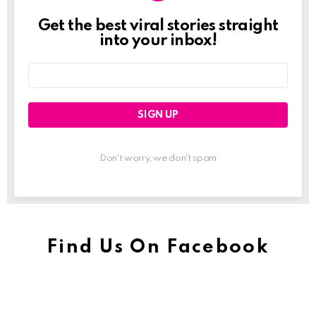
Get the best viral stories straight
Newslett
into your inbox!
Email
address:
Don't worry, we don't spam
Find Us On Facebook