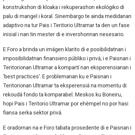
konstrukshon di kloaka i rekuperashon ekológiko di
palu di mangel i koral. Sinembargo te ainda medidanan
adaptivo na tur Pais i Teritorio Ultramar ta den un fase
inisial i nan tin mester di e invershonnan nesesario.
E Foro a brinda un imágen klarito di e posibilidatnan i
imposibilidatnan finansiero públiko i privá, i e Paisnan i
Teritorionan Ultramar a kompartí nan eksperensianan i
‘best practices’. E problemanan ku e Paisnan i
Teritorionan Ultramar ta eksperensiá na momentu di
rekoudá fondo ta komparabel. Meskos ku Boneiru,
hopi Pais i Teritorio Ultramar por ehèmpel no por hasi
fiansa serka sektor privá.
E oradornan na e Foro tabata prosedente di e Paisnan i