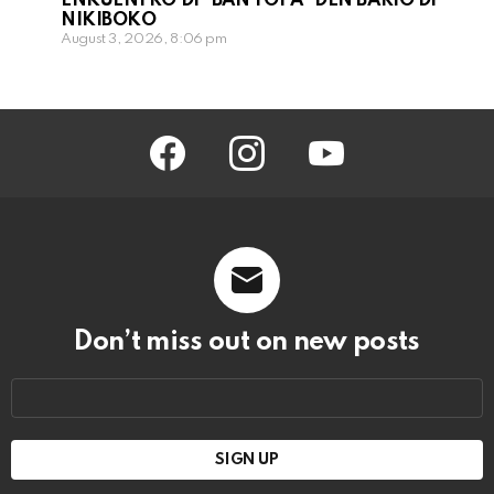
ENKUENTRO DI “BAN TOPA” DEN BARIO DI
NIKIBOKO
August 3, 2026, 8:06 pm
facebook
instagram
youtube
Don’t miss out on new posts
Email
address: