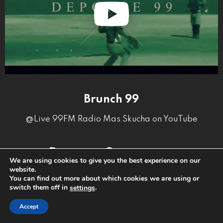
Brunch 99
@Live 99FM Radio Mas Skucha on YouTube
Recent Comment
We are using cookies to give you the best experience on our
website.
You can find out more about which cookies we are using or
BO KE REPRESENTÁ BONEIRU NA OROPA? ESAKI TA
switch them off in
.
settings
BO CHÈNS!
close
Accept
READ MORE