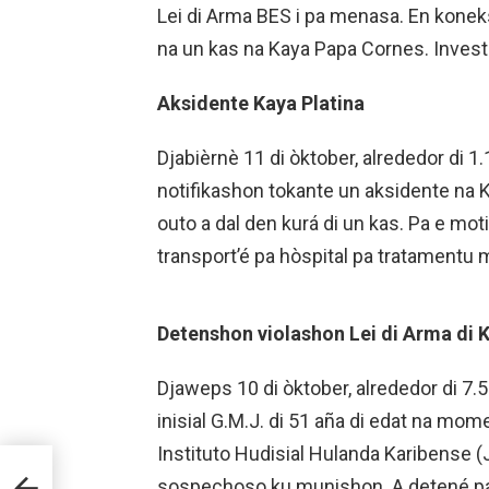
Lei di Arma BES i pa menasa. En koneks
na un kas na Kaya Papa Cornes. Invest
Aksidente Kaya Platina
Djabièrnè 11 di òktober, alrededor di 1.1
notifikashon tokante un aksidente na K
outo a dal den kurá di un kas. Pa e mot
transport’é pa hòspital pa tratamentu 
Detenshon violashon Lei di Arma di 
Djaweps 10 di òktober, alrededor di 7.
inisial G.M.J. di 51 aña di edat na momen
Instituto Hudisial Hulanda Karibense (J
sospechoso ku munishon. A detené pa v