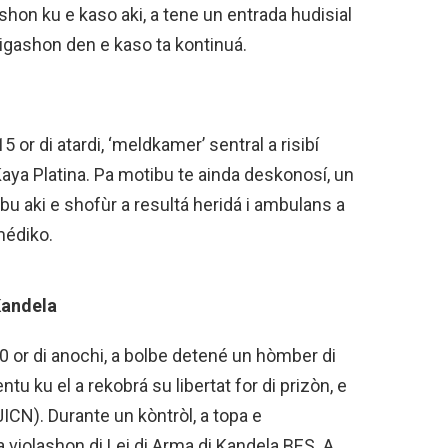
hon ku e kaso aki, a tene un entrada hudisial
igashon den e kaso ta kontinuá.
5 or di atardi, ‘meldkamer’ sentral a risibí
aya Platina. Pa motibu te ainda deskonosí, un
ibu aki e shofùr a resultá heridá i ambulans a
médiko.
Kandela
50 or di anochi, a bolbe detené un hòmber di
tu ku el a rekobrá su libertat for di prizòn, e
ICN). Durante un kòntròl, a topa e
iolashon di Lei di Arma di Kandela BES. A