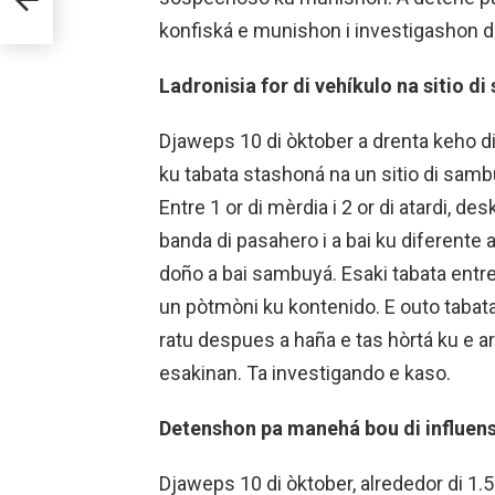
konfiská e munishon i investigashon d
Ladronisia for di vehíkulo na sitio d
Djaweps 10 di òktober a drenta keho di 
ku tabata stashoná na un sitio di sambu
Entre 1 or di mèrdia i 2 or di atardi, d
banda di pasahero i a bai ku diferente 
doño a bai sambuyá. Esaki tabata entre o
un pòtmòni ku kontenido. E outo tabat
ratu despues a haña e tas hòrtá ku e ar
esakinan. Ta investigando e kaso.
Detenshon pa manehá bou di influensi
Djaweps 10 di òktober, alrededor di 1.5