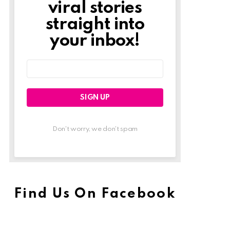
viral stories
straight into
your inbox!
Email
address:
Don't worry, we don't spam
Find Us On Facebook