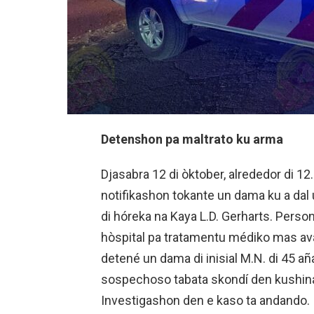
Detenshon pa maltrato ku arma
Djasabra 12 di òktober, alrededor di 12.
notifikashon tokante un dama ku a dal
di hóreka na Kaya L.D. Gerharts. Persona
hòspital pa tratamentu médiko mas ava
detené un dama di inisial M.N. di 45 añ
sospechoso tabata skondí den kushina
Investigashon den e kaso ta andando.