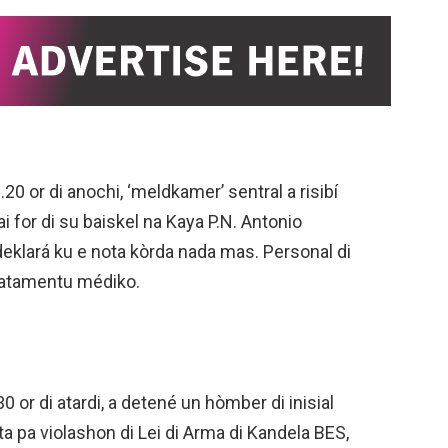
.20 or di anochi, ‘meldkamer’ sentral a risibí
 for di su baiskel na Kaya P.N. Antonio
 deklará ku e nota kòrda nada mas. Personal di
 tratamentu médiko.
30 or di atardi, a detené un hòmber di inisial
ta pa violashon di Lei di Arma di Kandela BES,