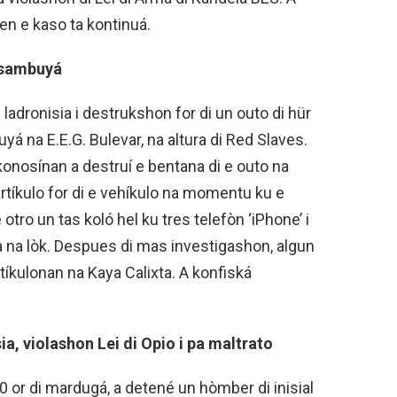
en e kaso ta kontinuá.
i sambuyá
ladronisia i destrukshon for di un outo di hür
yá na E.E.G. Bulevar, na altura di Red Slaves.
eskonosínan a destruí e bentana di e outo na
artíkulo for di e vehíkulo na momentu ku e
tro un tas koló hel ku tres telefòn ‘iPhone’ i
a na lòk. Despues di mas investigashon, algun
tíkulonan na Kaya Calixta. A konfiská
a, violashon Lei di Opio i pa maltrato
0 or di mardugá, a detené un hòmber di inisial