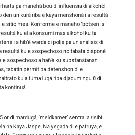
Gerharts pa manehá bou di influensia di alkohòl.
 den un kurá riba e kaya menshoná i a resultá
na e sitio mes. Konforme e maneho ‘botsen is
a resultá ku el a konsumí mas alkohòl ku ta
ené i a hib’é warda di polis pa un análisis di
a resultá ku e sospechoso no tabata disponé
tra e sospechoso a hañ’é ku supstansianan
as, tabatin pèrmit pa detenshon di e
ltrato ku a tuma lugá riba djadumingu 8 di
a kontinuá.
5 or di mardugá, ‘meldkamer’ sentral a risibí
la na Kaya Jaspe. Na yegada di e patruya, e