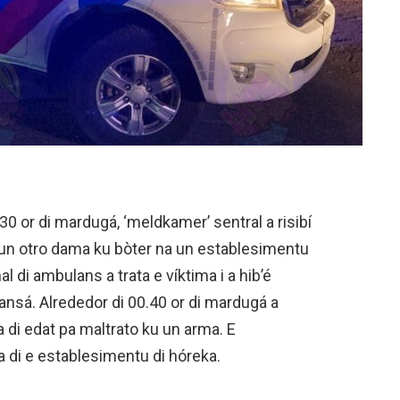
30 or di mardugá, ‘meldkamer’ sentral a risibí
 un otro dama ku bòter na un establesimentu
l di ambulans a trata e víktima i a hib’é
nsá. Alrededor di 00.40 or di mardugá a
a di edat pa maltrato ku un arma. E
 di e establesimentu di hóreka.