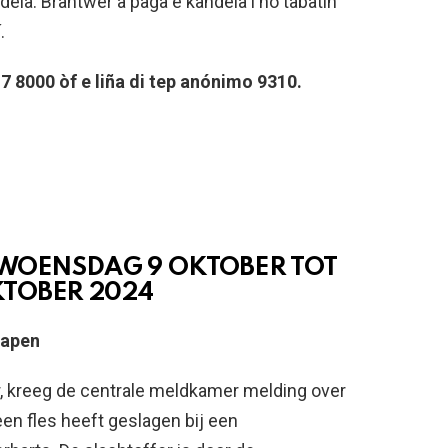
ela. Brantwer a paga e kandela i no tabatin
.
 8000 òf e liña di tep anónimo 9310.
 WOENSDAG 9 OKTOBER TOT
KTOBER 2024
wapen
r, kreeg de centrale meldkamer melding over
n fles heeft geslagen bij een