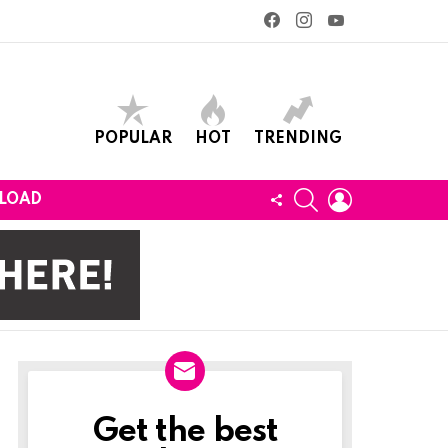
facebook
instagram
youtube
POPULAR
HOT
TRENDING
SEARCH
LOGIN
FOLLOW
LOAD
US
Get the best
Newslett