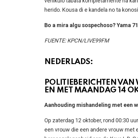
vehíkulo tabata kompletamente na kand
herido. Kousa di e kandela no ta konosí
Bo a mira algu sospechoso? Yama 717
FUENTE: KPCN/LIVE99FM
NEDERLADS:
POLITIEBERICHTEN VAN
EN MET MAANDAG 14 O
Aanhouding mishandeling met een 
Op zaterdag 12 oktober, rond 00:30 uu
een vrouw die een andere vrouw met ee