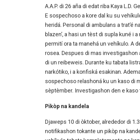
A.A.P. di 26 aña di edat riba Kaya L.D. 
E sospechoso a kore dal ku su vehíkulo
heridá. Personal di ambulans a trat’é 
blazen’, a hasi un tèst di supla kuné i 
permití ora ta manehá un vehíkulo. A det
rosea. Despues di mas investigashon 
di un reibeweis. Durante ku tabata lis
narkótiko, i a konfiská esakinan. Adem
sospechoso relashoná ku un kaso di ma
sèptèmber. Investigashon den e kaso t
Pikòp na kandela
Djaweps 10 di òktober, alrededor di 1.3
notifikashon tokante un pikòp na kande