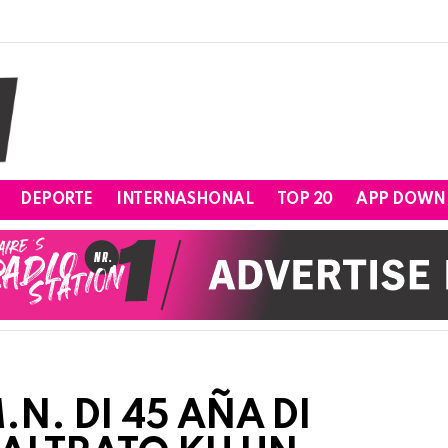
DEPORTE
INTERNASHONAL
TOP 20
APP DOWN
.N. DI 45 AÑA DI