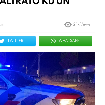
MALTRATO KU UN
 pm
2.1k
Views
TWITTER
WHATSAPP