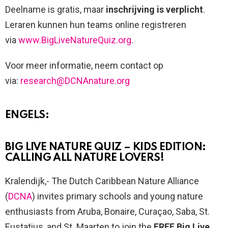
Deelname is gratis, maar
inschrijving is verplicht
.
Leraren kunnen hun teams online registreren
via
www.BigLiveNatureQuiz.org
.
Voor meer informatie, neem contact op
via:
research@DCNAnature.org
ENGELS:
BIG LIVE NATURE QUIZ – KIDS EDITION:
CALLING ALL NATURE LOVERS!
Kralendijk,- The Dutch Caribbean Nature Alliance
(
DCNA
) invites primary schools and young nature
enthusiasts from Aruba, Bonaire, Curaçao, Saba, St.
Eustatius, and St. Maarten to join the
FREE Big Live