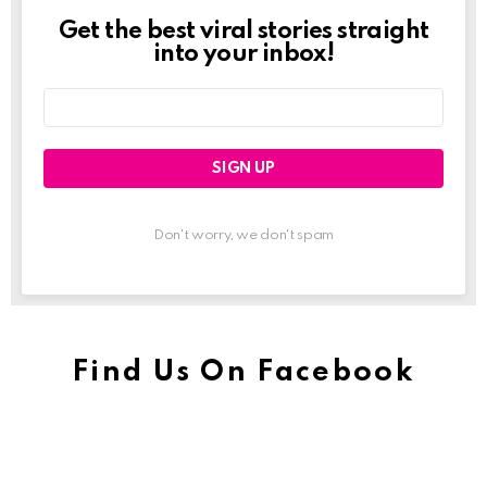
Get the best viral stories straight
Newslett
into your inbox!
Email
address:
Don't worry, we don't spam
Find Us On Facebook