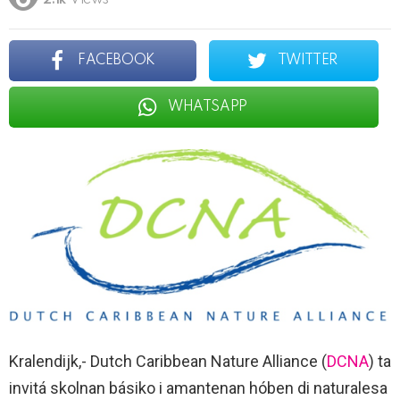
2.1k
Views
FACEBOOK
TWITTER
WHATSAPP
Kralendijk,- Dutch Caribbean Nature Alliance (
DCNA
) ta
invitá skolnan básiko i amantenan hóben di naturalesa