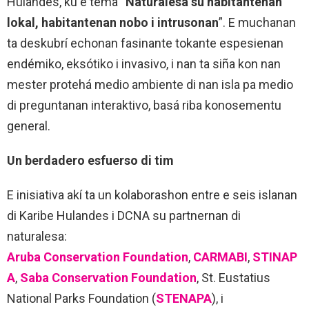
Hulandes, ku e tema “
Naturalesa su habitantenan
lokal, habitantenan nobo i intrusonan
”. E muchanan
ta deskubrí echonan fasinante tokante espesienan
endémiko, eksótiko i invasivo, i nan ta siña kon nan
mester protehá medio ambiente di nan isla pa medio
di preguntanan interaktivo, basá riba konosementu
general.
Un berdadero esfuerso di tim
E inisiativa akí ta un kolaborashon entre e seis islanan
di Karibe Hulandes i DCNA su partnernan di
naturalesa:
Aruba Conservation Foundation
,
CARMABI
,
STINAP
A
,
Saba Conservation Foundation
, St. Eustatius
National Parks Foundation (
STENAPA
), i