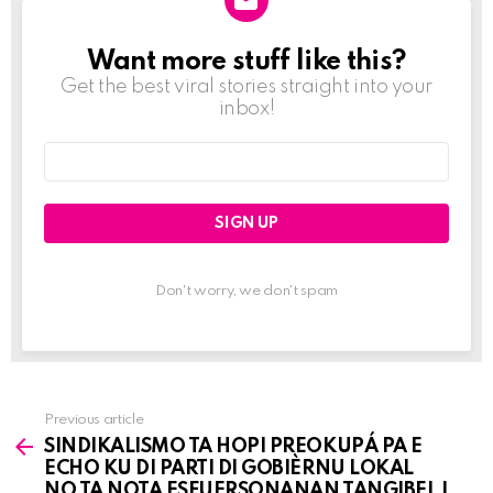
Want more stuff like this?
NEWSLETTER
Get the best viral stories straight into your
inbox!
Email
address:
Don't worry, we don't spam
Previous article
See
SINDIKALISMO TA HOPI PREOKUPÁ PA E
more
ECHO KU DI PARTI DI GOBIÈRNU LOKAL
NO TA NOTA ESFUERSONANAN TANGIBEL I