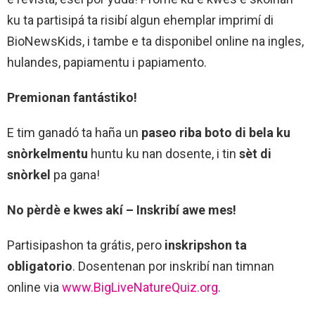
ku ta partisipá ta risibí algun ehemplar imprimí di
BioNewsKids, i tambe e ta disponibel online na ingles,
hulandes, papiamentu i papiamento.
Premionan fantástiko!
E tim ganadó ta haña un
paseo riba boto di bela ku
snòrkelmentu
huntu ku nan dosente, i tin
sèt di
snòrkel
pa gana!
No pèrdè e kwes akí – Inskribí awe mes!
Partisipashon ta grátis, pero
inskripshon ta
obligatorio
. Dosentenan por inskribí nan timnan
online via
www.BigLiveNatureQuiz.org
.