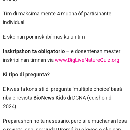
Tim di maksimalmente 4 mucha òf partisipante
individual
E skolnan por inskribí mas ku un tim
Inskripshon ta obligatorio
– e dosentenan mester
inskribí nan timnan via
www.BigLiveNatureQuiz.org
Ki tipo di pregunta?
E kwes ta konsistí di pregunta ‘multiple choice’ basá
riba e revista
BioNews Kids
di DCNA (edishon di
2024).
Preparashon no ta nesesario, pero si e muchanan lesa
e revista, esei por yuda! Promé ku e kwes e skolnan