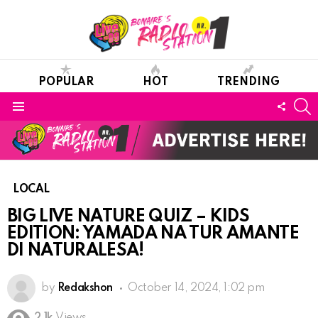
POPULAR
HOT
TRENDING
S
FOLL
Menu
US
LOCAL
BIG LIVE NATURE QUIZ – KIDS
EDITION: YAMADA NA TUR AMANTE
DI NATURALESA!
by
Redakshon
October 14, 2024, 1:02 pm