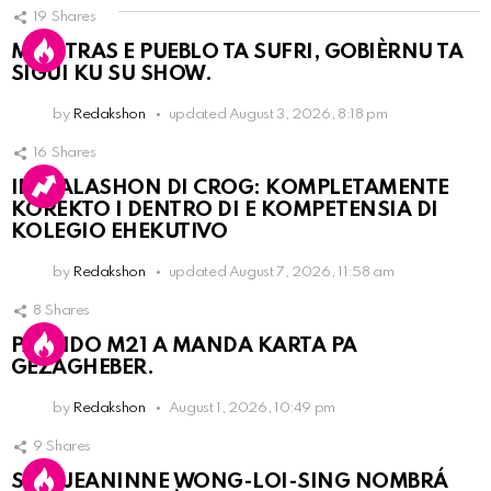
19
Shares
MIENTRAS E PUEBLO TA SUFRI, GOBIÈRNU TA
SIGUI KU SU SHOW.
by
Redakshon
updated
August 3, 2026, 8:18 pm
16
Shares
INSTALASHON DI CROG: KOMPLETAMENTE
KOREKTO I DENTRO DI E KOMPETENSIA DI
KOLEGIO EHEKUTIVO
by
Redakshon
updated
August 7, 2026, 11:58 am
8
Shares
PARTIDO M21 A MANDA KARTA PA
GEZAGHEBER.
by
Redakshon
August 1, 2026, 10:49 pm
9
Shares
SRA. JEANINNE WONG-LOI-SING NOMBRÁ