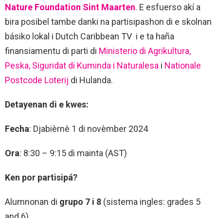
Nature Foundation Sint Maarten
. E esfuerso akí a
bira posibel tambe danki na partisipashon di e skolnan
básiko lokal i Dutch Caribbean TV i e ta haña
finansiamentu di parti di
Ministerio di Agrikultura,
Peska, Siguridat di Kuminda i Naturalesa
i
Nationale
Postcode Loterij
di Hulanda.
Detayenan di e kwes:
Fecha
: Djabièrnè 1 di novèmber 2024
Ora
: 8:30 – 9:15 di mainta (AST)
Ken por partisipá?
Alumnonan di
grupo
7 i 8
(sistema ingles: grades 5
and 6)