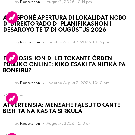
by
Redakshon
August 7, 2026, 10:14 pm
A POSPONÉ APERTURA DI LOKALIDAT NOBO
DI DIREKTORADO DI PLANIFIKASHON I
DESAROYO TE 17 DI OUGÙSTUS 2026
by
Redakshon
updated
August 7, 2026, 10:12 pm
PROPOSISHON DI LEI TOKANTE ÒRDEN
PÚBLIKO ONLINE: KIKO ESAKI TA NIFIKÁ PA
BONEIRU?
by
Redakshon
updated
August 7, 2026, 10:10 pm
1
Shares
ATVERTENSIA: MENSAHE FALSU TOKANTE
BISHITA NA KAS TA SIRKULÁ
by
Redakshon
August 7, 2026, 12:18 pm