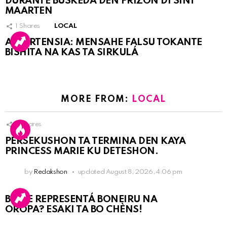
DURANTE BÚSKEDA DEN PRIZÒN DI SINT
MAARTEN
1
Shares
LOCAL
ATVERTENSIA: MENSAHE FALSU TOKANTE
BISHITA NA KAS TA SIRKULÁ
MORE FROM:
LOCAL
8
Shares
PERSEKUSHON TA TERMINA DEN KAYA
PRINCESS MARIE KU DETESHON.
by
Redakshon
updated
August 8, 2026, 4:06 pm
BO KE REPRESENTÁ BONEIRU NA
OROPA? ESAKI TA BO CHÈNS!