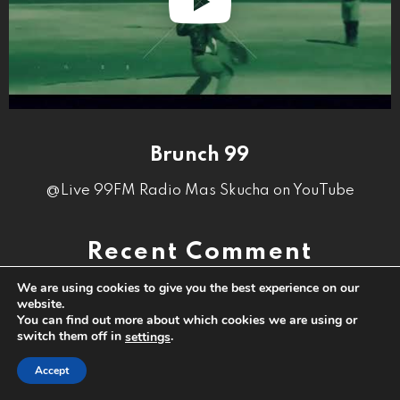
Brunch 99
@Live 99FM Radio Mas Skucha on YouTube
Recent Comment
We are using cookies to give you the best experience on our
PERSEKUSHON TA TERMINA DEN KAYA PRINCESS
website.
MARIE KU DETESHON.
You can find out more about which cookies we are using or
switch them off in
.
settings
close
READ MORE
Accept
BO KE REPRESENTÁ BONEIRU NA OROPA? ESAKI TA