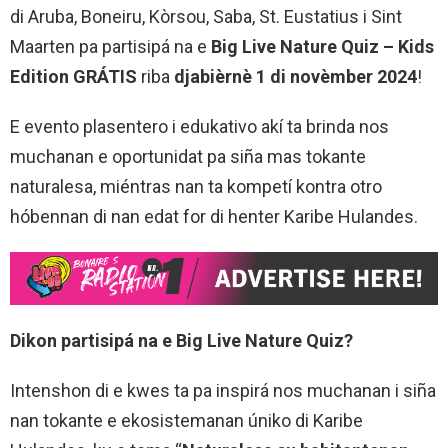
di Aruba, Boneiru, Kòrsou, Saba, St. Eustatius i Sint
Maarten pa partisipá na e
Big Live Nature Quiz – Kids
Edition GRÁTIS
riba
djabièrnè 1 di novèmber 2024
!
E evento plasentero i edukativo akí ta brinda nos
muchanan e oportunidat pa siña mas tokante
naturalesa, miéntras nan ta kompetí kontra otro
hóbennan di nan edat for di henter Karibe Hulandes.
Dikon partisipá na e Big Live Nature Quiz?
Intenshon di e kwes ta pa inspirá nos muchanan i siña
nan tokante e ekosistemanan úniko di Karibe