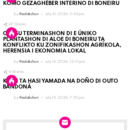
KOMO GEZAGHÈBER INTERINO DI BONEIRU
by
Redakshon
July 21, 2026, 11:43 pm
27
Shares
OLB SU TERMINASHON DI E ÚNIKO
PLANTASHON DI ALOE DI BONEIRU TA
KONFLIKTO KU ZONIFIKASHON AGRÍKOLA,
HERENSIA I EKONOMIA LOKAL
by
Redakshon
July 16, 2026, 12:15 pm
4
Shares
KPCN TA HASI YAMADA NA DOÑO DI OUTO
BANDONÁ
by
Redakshon
July 15, 2026, 7:55 pm