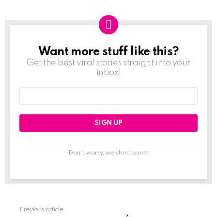
Want more stuff like this?
NEWSLETTER
Get the best viral stories straight into your
inbox!
Email
address:
Don't worry, we don't spam
Previous article
See