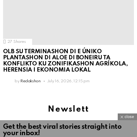
27
Shares
OLB SU TERMINASHON DI E ÚNIKO
PLANTASHON DI ALOE DI BONEIRU TA
KONFLIKTO KU ZONIFIKASHON AGRÍKOLA,
HERENSIA I EKONOMIA LOKAL
by
Redakshon
July 16, 2026, 12:15 pm
Newslett
close
Get the best viral stories straight into
your inbox!