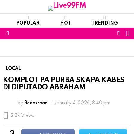
POPULAR
HOT
TRENDING
S
FOLL
Menu
US
LOCAL
KOMPLOT PA PURBA SKAPA KABES
DI DIPUTADO ABRAHAM
by
Redakshon
January 4, 2026, 8:40 pm
2.3k
Views
2