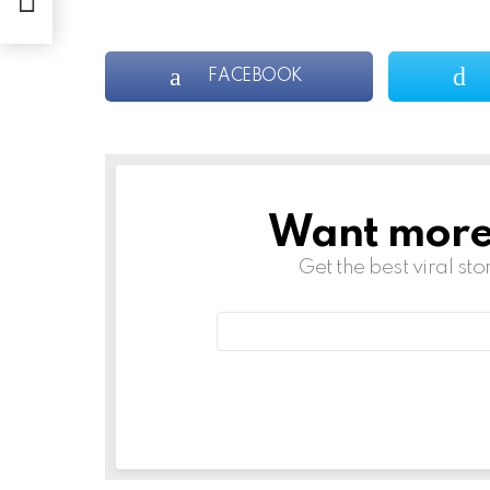
FACEBOOK
Want more s
NEWSLETTER
Get the best viral sto
Email
address: