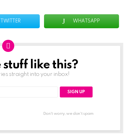
TWITTER
WHATSAPP
tuff like this?
ries straight into your inbox!
Don't worry, we don't spam