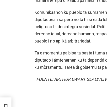
manera tempu di katibu pa haña “ransu
Komunikashon ku pueblo ta sumament
diputadonan sa pero no ta hasi nada lo
peligroso ta desintegrá sosiedat. Polít
derecho igual, derecho humano, respon
pueblo i no apliká arbitrariedat.
Ta e momentu pa bisa ta basta i tuma 
diputado i ámtenarnan ku ta dependé di
ku mòrsmentu. Tarea di gobièrnu ta pa Fa
FUENTE: ARTHUR EWART SEALY/LI
NTU