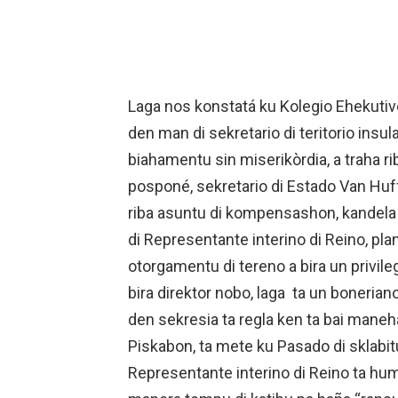
Laga nos konstatá ku Kolegio Ehekutivo
den man di sekretario di teritorio insu
biahamentu sin miserikòrdia, a traha ri
posponé, sekretario di Estado Van Huf
riba asuntu di kompensashon, kandela
di Representante interino di Reino, pla
otorgamentu di tereno a bira un privilegi
bira direktor nobo, laga ta un bonerian
den sekresia ta regla ken ta bai maneh
Piskabon, ta mete ku Pasado di sklabi
Representante interino di Reino ta hu