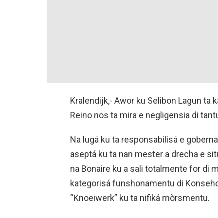
Kralendijk,- Awor ku Selibon Lagun ta 
Reino nos ta mira e negligensia di tan
Na lugá ku ta responsabilisá e gobernash
aseptá ku ta nan mester a drecha e situ
na Bonaire ku a sali totalmente for di 
kategorisá funshonamentu di Konseho 
“Knoeiwerk” ku ta nifiká mòrsmentu.