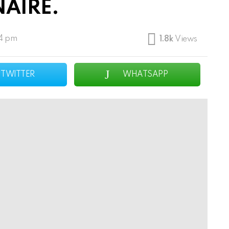
NAIRE.
04 pm
1.8k
Views
TWITTER
WHATSAPP