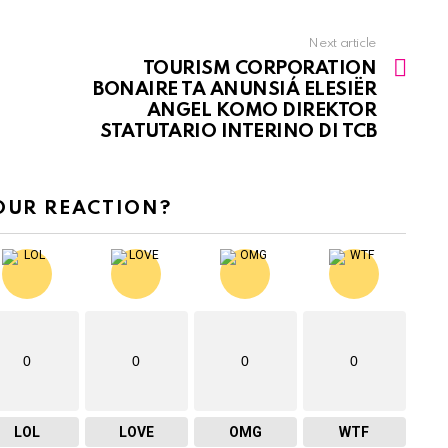
Next article
TOURISM CORPORATION
BONAIRE TA ANUNSIÁ ELESIËR
ANGEL KOMO DIREKTOR
STATUTARIO INTERINO DI TCB
OUR REACTION?
0
0
0
0
LOL
LOVE
OMG
WTF