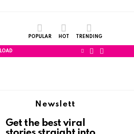
POPULAR
HOT
TRENDING
SEARCH
LOGIN
FOLLOW
LOAD
US
Newslett
Get the best viral
stories straight into