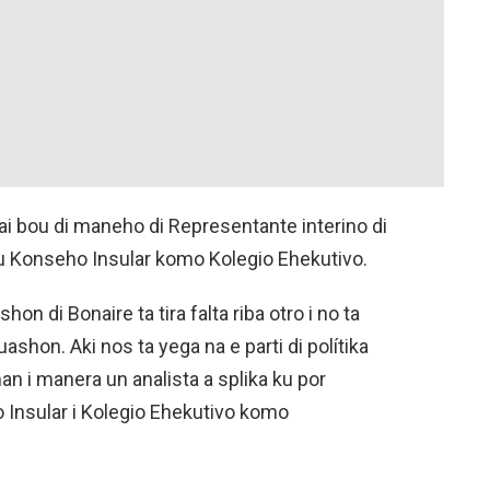
kai bou di maneho di Representante interino di
tu Konseho Insular komo Kolegio Ehekutivo.
on di Bonaire ta tira falta riba otro i no ta
ashon. Aki nos ta yega na e parti di polítika
man i manera un analista a splika ku por
Insular i Kolegio Ehekutivo komo