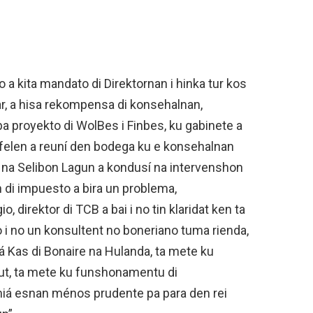
 a kita mandato di Direktornan i hinka tur kos
lar, a hisa rekompensa di konsehalnan,
ba proyekto di WolBes i Finbes, ku gabinete a
felen a reuní den bodega ku e konsehalnan
 na Selibon Lagun a kondusí na intervenshon
n di impuesto a bira un problema,
o, direktor di TCB a bai i no tin klaridat ken ta
o i no un konsultent no boneriano tuma rienda,
á Kas di Bonaire na Hulanda, ta mete ku
tut, ta mete ku funshonamentu di
miá esnan ménos prudente pa para den rei