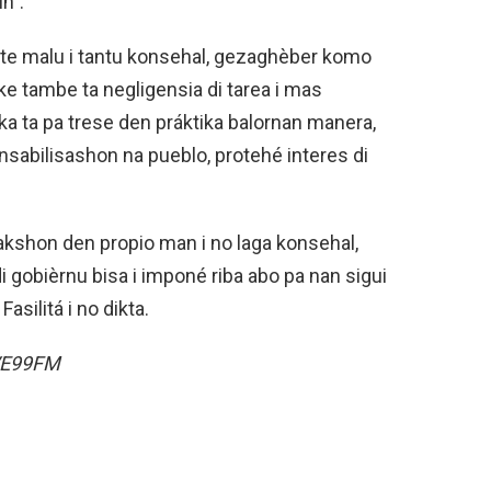
n”.
e malu i tantu konsehal, gezaghèber komo
ke tambe ta negligensia di tarea i mas
ika ta pa trese den práktika balornan manera,
sabilisashon na pueblo, protehé interes di
akshon den propio man i no laga konsehal,
 gobièrnu bisa i imponé riba abo pa nan sigui
silitá i no dikta.
VE99FM